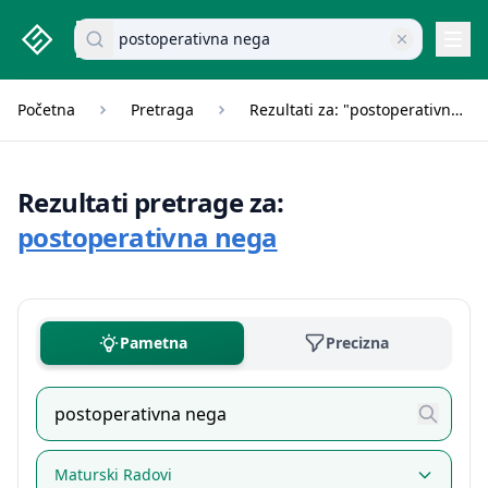
studenti.rs home page
Pretraži dokumente
Navi
Početna
Pretraga
Rezultati za: "postoperativna nega"
Rezultati pretrage za:
postoperativna nega
Pametna
Precizna
Maturski Radovi