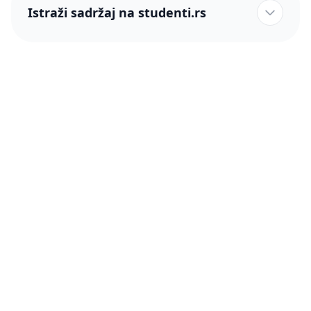
Istraži sadržaj na studenti.rs
studenti.rs naslovnica
Više od 250 hiljada studenata nam je ukazalo poverenje!
studenti.rs
Podrška
O nama
Pomoć
Blog
Kontakt
PRO članstvo (Cene)
Status
Šta je PRO članstvo
Pravno
Press & Partneri