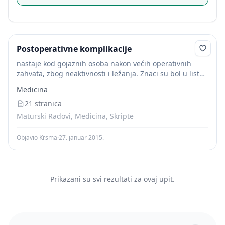
Postoperativne komplikacije
nastaje kod gojaznih osoba nakon većih operativnih
zahvata, zbog neaktivnosti i ležanja. Znaci su bol u listu,
otok nogu. Sestrinska
nega
: aktivne i pasivne vežbe,
Medicina
rano ustajanje iz postelje,...
21 stranica
Maturski Radovi, Medicina, Skripte
Objavio Krsma
·
27. januar 2015.
Prikazani su svi rezultati za ovaj upit.