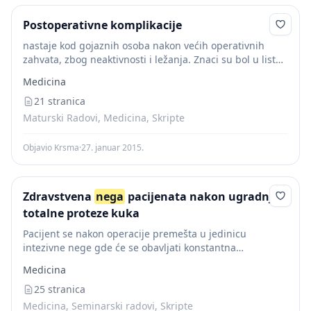
Postoperativne komplikacije
nastaje kod gojaznih osoba nakon većih operativnih
zahvata, zbog neaktivnosti i ležanja. Znaci su bol u listu,
otok nogu. Sestrinska
nega
: aktivne i pasivne vežbe,
Medicina
rano ustajanje iz postelje,...
21 stranica
Maturski Radovi, Medicina, Skripte
Objavio Krsma
·
27. januar 2015.
Zdravstvena
nega
pacijenata nakon ugradnje
totalne proteze kuka
Pacijent se nakon operacije premešta u jedinicu
intezivne nege gde će se obavljati konstantna
nega
,lečenje i nadzor njegovog zdravstvenog
Medicina
stanja.Pacijenta premešta anestetičar iz operacione sale
i predaje ga dežurnoj sestri...
25 stranica
Medicina, Seminarski radovi, Skripte