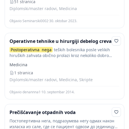
pacijenta u stanje zdravlja.
51 stranica
Postoperativna
nega
podrazumeva procenu,...
Diplomski/master radovi, Medicina
Objavio Seminarski0002
·
30. oktobar 2023.
Operativne tehnike u hirurgiji debelog creva
Postoperativna
nega
teških bolesnika posle velikih
hiruških zahvata obično prolazi kroz nekoliko dobro
definisanih faza. Lečenje ovih bolesnika je utoliko bolje
Medicina
ukoliko za to postoje uslovi i optimalne mogućnosti za...
1 stranica
Diplomski/master radovi, Medicina, Skripte
Objavio denannna1
·
10. septembar 2014.
Prečišćavanje otpadnih voda
Постопертивна нега, подразумева негу одмах након
изласка из сале, где се пацијент одвози до јединицу