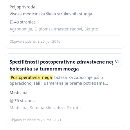
интензивне неге и започиње се са постоперативним
Poljoprivreda
током. Важан је физикални преглед, преглед урина
Visoka medicinska škola strukovnih studija
и...
48 stranica
Agronomija, Diplomski/master radovi, Skripte
Objavio studenti.rs
·
20. jun 2016.
Specifičnosti postoperativne zdravstvene nege
bolesnika sa tumorom mozga
Postoperativna
nega
bolesnika započinje još u
operacionoj sali i usmerena je prema potrebama
bolesnika. Bolesnik se nakon operacije i postoperativnog
Medicina
zbrinjavanja u operacionoj sali prevozi u odeljenje
intezivne nege i...
36 stranica
Medicina, Seminarski radovi, Skripte
Objavio studenti.rs
·
25. maj 2021.