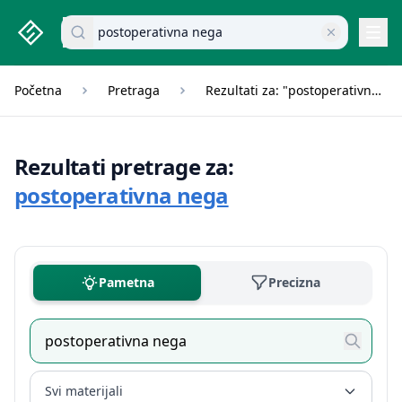
studenti.rs home page
Pretraži dokumente
Navi
Početna
Pretraga
Rezultati za: "postoperativna nega"
Rezultati pretrage za:
postoperativna nega
Pametna
Precizna
Svi materijali