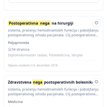
Postoperativna
nega
na hirurgiji
sistema, praćenju hemodinamskih funkcija i poboljšanju
postoperativnog ishoda pacijenata. Cilj postoperativne
nege je sprečavanje nastanka komplikacija,
Poljoprivreda
promovisanje zarastanja hirurškog reza i vraćanje
pacijenta u stanje zdravlja.
54 stranica
Postoperativna
nega
podrazumeva procenu,...
Diplomski/master radovi, Fitomedicina, Skripte
Objavio studenti.rs
·
9. decembar 2018.
Zdravstvena
nega
postoperativnih bolesnika
sistema, praćenju hemodinamskih funkcija i poboljšanju
postoperativnog ishoda pacijenata. Cilj postoperativne
nege je sprečavanje nastanka komplikacija,
Medicina
promovisanje zarastanja hirurškog reza i vraćanje