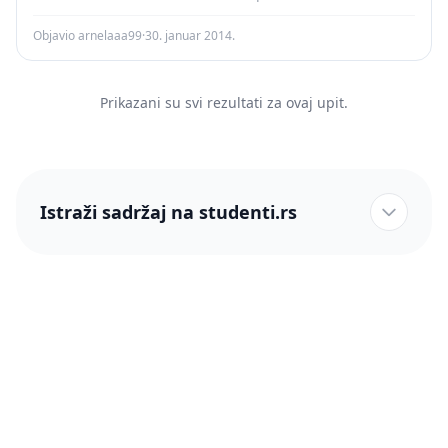
Objavio arnelaaa99
·
30. januar 2014.
Prikazani su svi rezultati za ovaj upit.
Istraži sadržaj na studenti.rs
studenti.rs naslovnica
Više od 250 hiljada studenata nam je ukazalo poverenje!