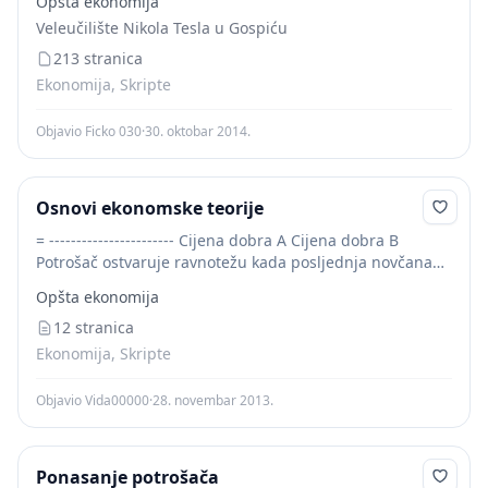
Opšta ekonomija
ravnoteža
može se odrediti na temelju granične
Veleučilište Nikola Tesla u Gospiću
korisnosti po novčanoj...
213 stranica
Ekonomija, Skripte
Objavio Ficko 030
·
30. oktobar 2014.
Osnovi ekonomske teorije
= ----------------------- Cijena dobra A Cijena dobra B
Potrošač ostvaruje ravnotežu kada posljednja novčana
jedinica utrošena u kupovini nekog dobra donese istu
Opšta ekonomija
graničnu korisnost kao i posljednja novčana jedinica
utrošena...
12 stranica
Ekonomija, Skripte
Objavio Vida00000
·
28. novembar 2013.
Ponasanje potrošača