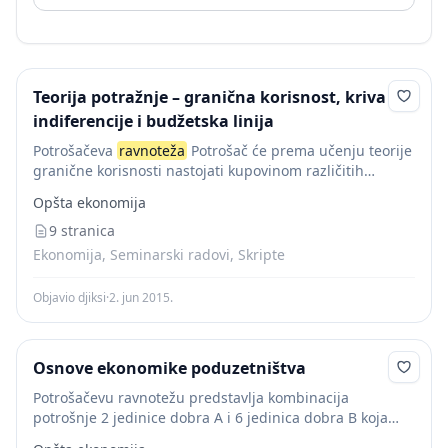
Teorija potražnje – granična korisnost, kriva
indiferencije i budžetska linija
Potrošačeva
ravnoteža
Potrošač će prema učenju teorije
granične korisnosti nastojati kupovinom različitih
dobara realizirati maksimalnu korisnost, odnosno
Opšta ekonomija
potrošačevu ravnotežu. Potrošačeva
ravnoteža
je
situacija u kojoj potrošač uspijeva alocirati svoj
9 stranica
dohodak...
Ekonomija, Seminarski radovi, Skripte
Objavio djiksi
·
2. jun 2015.
Osnove ekonomike poduzetništva
Potrošačevu ravnotežu predstavlja kombinacija
potrošnje 2 jedinice dobra A i 6 jedinica dobra B koja
predstavlja optimalni potrošačev izbor. Potrošačeva