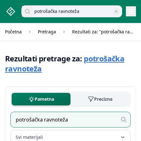
studenti.rs home page
Pretraži dokumente
Navi
Početna
Pretraga
Rezultati za: "potrošačka ravnoteža"
Rezultati pretrage za:
potrošačka
ravnoteža
Pametna
Precizna
Svi materijali