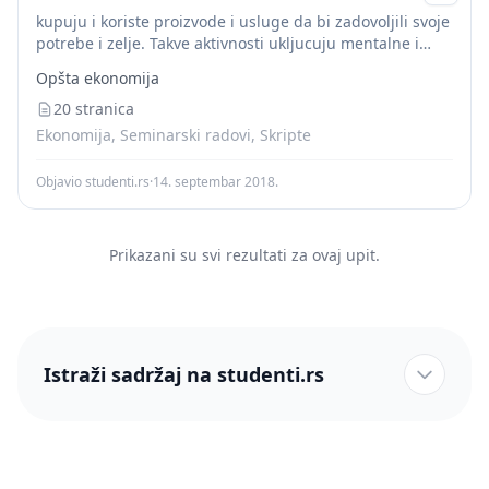
kupuju i koriste proizvode i usluge da bi zadovoljili svoje
potrebe i zelje. Takve aktivnosti ukljucuju mentalne i
emocionalne procese i konacnu akciju. Ponašanje
Opšta ekonomija
potrošača predstavlja proces pribavljanja i
konzumiranja...
20 stranica
Ekonomija, Seminarski radovi, Skripte
Objavio studenti.rs
·
14. septembar 2018.
Prikazani su svi rezultati za ovaj upit.
Istraži sadržaj na studenti.rs