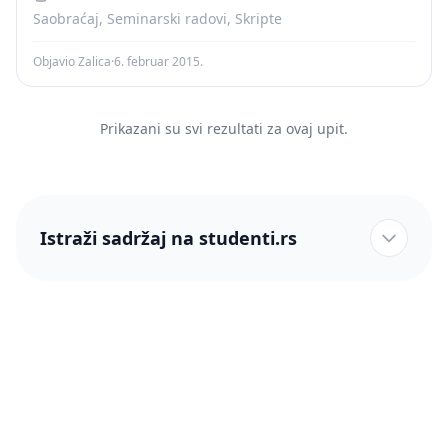
Saobraćaj, Seminarski radovi, Skripte
Objavio Zalica
·
6. februar 2015.
Prikazani su svi rezultati za ovaj upit.
Istraži sadržaj na studenti.rs
studenti.rs naslovnica