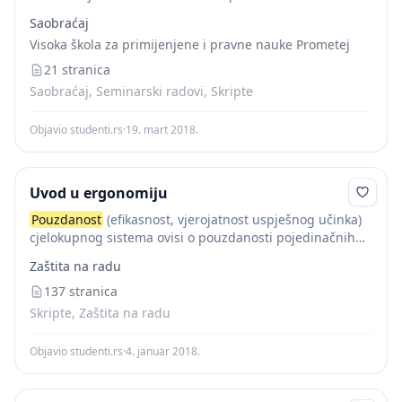
zadrži eksploataciona svojstva, u određenim granicama,
Saobraćaj
pri određenim uslovima korištenja tokom čitavog radnog
Visoka škola za primijenjene i pravne nauke Prometej
vijeka. Obezbjeđenje...
21 stranica
Saobraćaj, Seminarski radovi, Skripte
Objavio studenti.rs
·
19. mart 2018.
Uvod u ergonomiju
Pouzdanost
(efikasnost, vjerojatnost uspješnog učinka)
cjelokupnog sistema ovisi o pouzdanosti pojedinačnih
komponenti sistema i načinu na koji su pojedinačne
Zaštita na radu
komponente sistema međusono spojene. Ako su
komponente međusobno serijski spojene, što...
137 stranica
Skripte, Zaštita na radu
Objavio studenti.rs
·
4. januar 2018.