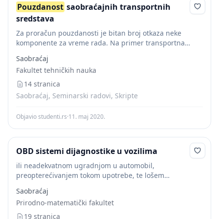
Pouzdanost
saobraćajnih transportnih
sredstava
Za proračun pouzdanosti je bitan broj otkaza neke
komponente za vreme rada. Na primer transportna
kompanija ima vozni park od 100 vozila i tokom 1000
Saobraćaj
radnih sati došlo je do...
Fakultet tehničkih nauka
14 stranica
Saobraćaj, Seminarski radovi, Skripte
Objavio studenti.rs
·
11. maj 2020.
OBD sistemi dijagnostike u vozilima
ili neadekvatnom ugradnjom u automobil,
preopterećivanjem tokom upotrebe, te lošem
održavanju. Za ocjenu pouzdanosti motornog vozila
Saobraćaj
uglavnom se provode dvije vrste procjena istrošenosti
Prirodno-matematički fakultet
(pohabanosti) motora. Takva ispitivanja se mogu
obavljati...
19 stranica