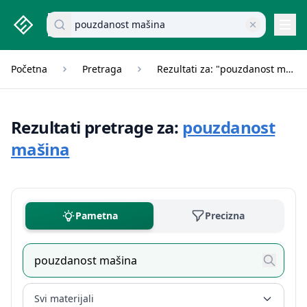
studenti.rs home page
Pretraži dokumente
Navi
Početna
Pretraga
Rezultati za: "pouzdanost mašina"
Rezultati pretrage za:
pouzdanost
mašina
Pametna
Precizna
Svi materijali