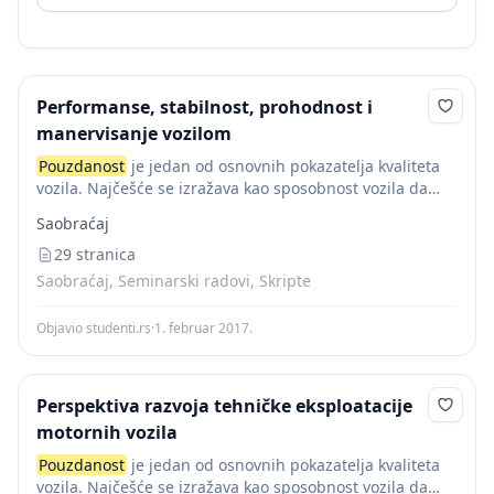
Performanse, stabilnost, prohodnost i
manervisanje vozilom
Pouzdanost
je jedan od osnovnih pokazatelja kvaliteta
vozila. Najčešće se izražava kao sposobnost vozila da
zadrži eksploataciona svojstva, u određenim granicama,
Saobraćaj
pri određenim uslovima korištenja tokom čitavog radnog
vijeka. Troškovi...
29 stranica
Saobraćaj, Seminarski radovi, Skripte
Objavio studenti.rs
·
1. februar 2017.
Perspektiva razvoja tehničke eksploatacije
motornih vozila
Pouzdanost
je jedan od osnovnih pokazatelja kvaliteta
vozila. Najčešće se izražava kao sposobnost vozila da