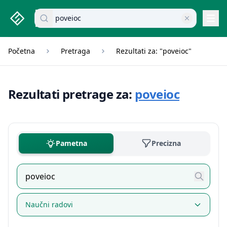
studenti.rs home page
Pretraži dokumente
Navi
Početna
Pretraga
Rezultati za: "poveioc"
Rezultati pretrage za:
poveioc
Pametna
Precizna
Naučni radovi