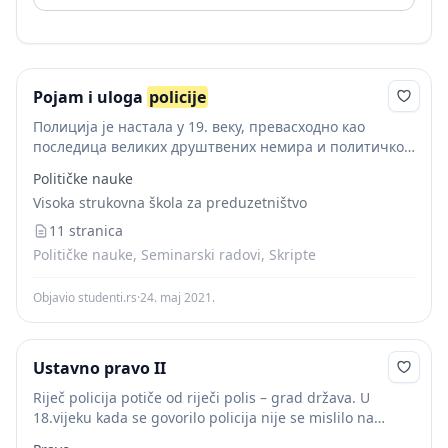
Pojam i uloga
policije
Полиција је настала у 19. веку, превасходно као
последица великих друштвених немира и политичког
незадовољства које је изазвала индустријализација.
Političke nauke
Роберт Пил 1829. године, ствара у Лондону прву
Visoka strukovna škola za preduzetništvo
професионалну полицијску формацију,...
11 stranica
Političke nauke, Seminarski radovi, Skripte
Objavio studenti.rs
·
24. maj 2021.
Ustavno pravo II
Riječ policija potiče od riječi polis – grad država. U
18.vijeku kada se govorilo policija nije se mislilo na
represivni organ nego je obuhvatala cjelokupan organ