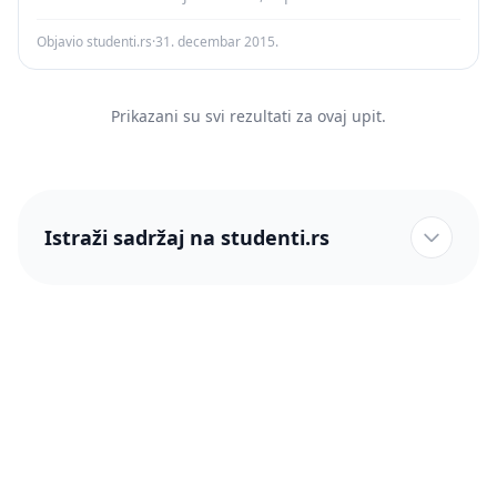
Objavio studenti.rs
·
31. decembar 2015.
Prikazani su svi rezultati za ovaj upit.
Istraži sadržaj na studenti.rs
studenti.rs naslovnica
Više od 250 hiljada studenata nam je ukazalo poverenje!