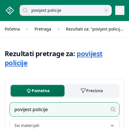
studenti.rs home page
Pretraži dokumente
Navi
Početna
Pretraga
Rezultati za: "povijest policije"
Rezultati pretrage za:
povijest
policije
Pametna
Precizna
Svi materijali