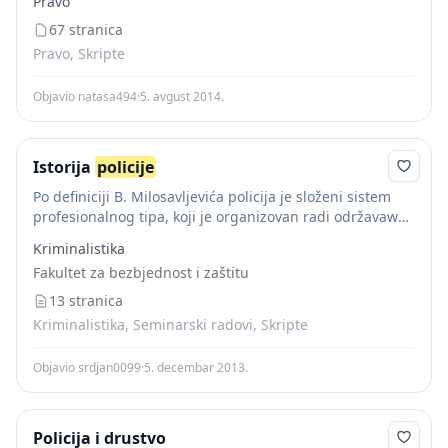
Pravo
državne uprave. Svi organi...
67 stranica
Pravo, Skripte
Objavio natasa494
·
5. avgust 2014.
Istorija
policije
Po definiciji B. Milosavljevića policija je složeni sistem
profesionalnog tipa, koji je organizovan radi održavawa
javnog reda i poretka u društvu i koji je u te svrhe
Kriminalistika
snabdeven zakonskim ovlašćewima...
Fakultet za bezbjednost i zaštitu
13 stranica
Kriminalistika, Seminarski radovi, Skripte
Objavio srdjan0099
·
5. decembar 2013.
Policija i drustvo