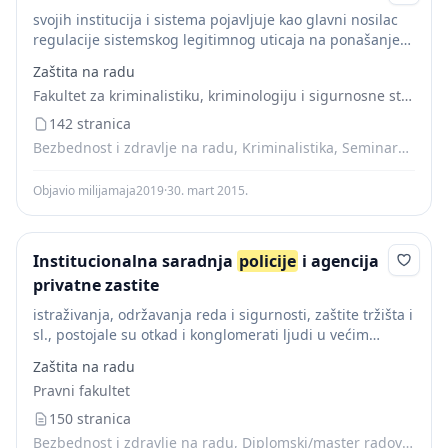
svojih institucija i sistema pojavljuje kao glavni nosilac
regulacije sistemskog legitimnog uticaja na ponašanje
ljudi prema unaprijed, unutar te iste zajednice
Zaštita na radu
postavljenim kriterijima. Taj proces je pratio razvoj
Fakultet za kriminalistiku, kriminologiju i sigurnosne studije
policije
kroz...
142 stranica
Bezbednost i zdravlje na radu, Kriminalistika, Seminarski radovi, Skripte
Objavio milijamaja2019
·
30. mart 2015.
Institucionalna saradnja
policije
i agencija
privatne zastite
istraživanja, održavanja reda i sigurnosti, zaštite tržišta i
sl., postojale su otkad i konglomerati ljudi u većim
zajednicama. S druge dtrane, policijske institucije kroz
Zaštita na radu
historiju od XV do XIX vijeka...
Pravni fakultet
150 stranica
Bezbednost i zdravlje na radu, Diplomski/master radovi, Skripte