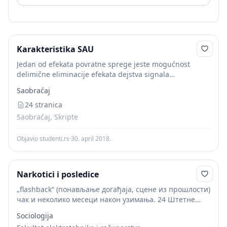
Karakteristika SAU
Jedan od efekata povratne sprege jeste mogućnost
delimične eliminacije efekata dejstva signala
poremećaja. Signal poremećaja je neželjeni ulaz u
Saobraćaj
sistem čije se dejstvo manifestuje promenom izlazne
veličine. Mnogi SAU trpe...
24 stranica
Saobraćaj, Skripte
Objavio studenti.rs
·
30. april 2018.
Narkotici i posledice
„flashback“ (понављање догађаја, сцене из прошлости)
чак и неколико месеци након узимања. 24 Штетне
последице – повећање крвног притиска и ризик од
Sociologija
можданог удара; – убрзани рад срца; – сувоћа...