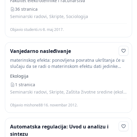
Fakultet elektrotehnike i računarstva
36 stranica
Seminarski radovi, Skripte, Sociologija
Objavio studenti.rs
·
8. maj 2017.
Vanjedarno nasleđivanje
materinskog efekta: ponovljena povratna ukrštanja će u
slučaju da se radi o materinskom efektu dati jedinke
muškog genotipa.
Ekologija
1 stranica
Seminarski radovi, Skripte, Zaštita životne sredine (ekologija)
Objavio mishone88
·
16. novembar 2012.
Automatska regulacija: Uvod u analizu i
sintezu