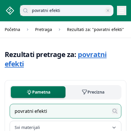
studenti.rs home page
Pretraži dokumente
Navi
Početna
Pretraga
Rezultati za: "povratni efekti"
Rezultati pretrage za:
povratni
efekti
Pametna
Precizna
Svi materijali