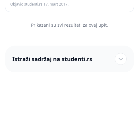
Objavio studenti.rs
·
17. mart 2017.
Prikazani su svi rezultati za ovaj upit.
Istraži sadržaj na studenti.rs
studenti.rs naslovnica
Više od 250 hiljada studenata nam je ukazalo poverenje!