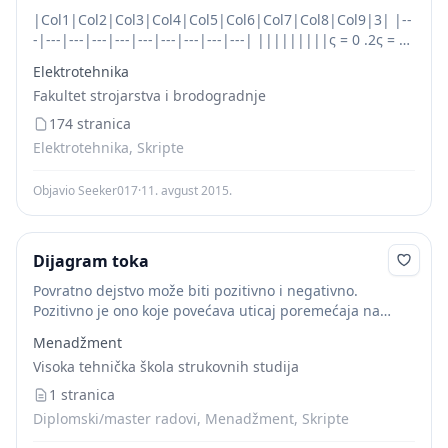
|Col1|Col2|Col3|Col4|Col5|Col6|Col7|Col8|Col9|3| |--
-|---|---|---|---|---|---|---|---|---| |||||||||ς = 0 .2ς = 0
.5|3| |||||||||ς~~ = 0 .7~~ς = 1|~~ 5~~| |||||||||||
Elektrotehnika
||||||||||| ||||||||||| ||||||||||| |||||||||||
Fakultet strojarstva i brodogradnje
||||||||||| ||||||||||| 0 1 2 3 4 5 6...
174 stranica
Elektrotehnika, Skripte
Objavio Seeker017
·
11. avgust 2015.
Dijagram toka
Povratno dejstvo može biti pozitivno i negativno.
Pozitivno je ono koje povećava uticaj poremećaja na
ulaz, a negativno je ovo koje smanjuje uticaj poremećaja
Menadžment
na ulaz. Pozitivno kolo povratnog dejstva...
Visoka tehnička škola strukovnih studija
1 stranica
Diplomski/master radovi, Menadžment, Skripte