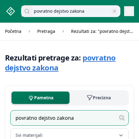
studenti.rs home page
Pretraži dokumente
Navi
Početna
Pretraga
Rezultati za: "povratno dejstvo zakona"
Rezultati pretrage za:
povratno
dejstvo zakona
Pametna
Precizna
Svi materijali