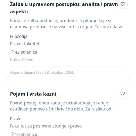
Žalba u upravnom postupku: analiza i pravni
aspekti
Kada se žalba podnese, predmet ili pitanje koje se
osporava prenosi se na viši sud ili organ. To znači da viši
sud ima ovlašćenje da ponovo razmotri sve aspekte
Filozofija
slučaja,...
Pravni fakultet
42 stranica
Etika, Pravo
Objavio dejana1995
·
28. oktobar 2024.
Pojam i vrsta kazni
Povrat postoji onda kada je učinilac koji je ranije
osuđivan ponovo učini krivično delo. Za razliku od
realnog sticanja gde se takođe radi o tome da je jedno
Pravo
lice učinilo...
Fakultet za poslovne studije i pravo
16 stranica