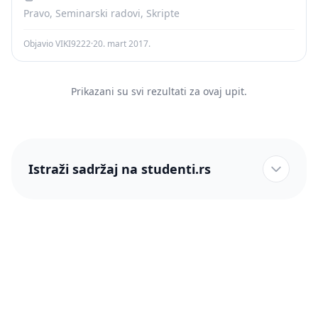
Pravo, Seminarski radovi, Skripte
Objavio VIKI9222
·
20. mart 2017.
Prikazani su svi rezultati za ovaj upit.
Istraži sadržaj na studenti.rs
studenti.rs naslovnica