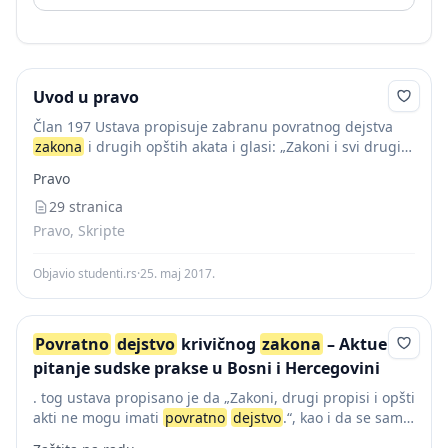
Uvod u pravo
Član 197 Ustava propisuje zabranu povratnog dejstva
zakona
i drugih opštih akata i glasi: „Zakoni i svi drugi
opšti akti ne mogu imati
povratno
dejstvo
.Izuzetno
Pravo
samo pojedine odredbe
zakona
mogu...
29 stranica
Pravo, Skripte
Objavio studenti.rs
·
25. maj 2017.
Povratno
dejstvo
krivičnog
zakona
– Aktuelno
pitanje sudske prakse u Bosni i Hercegovini
. tog ustava propisano je da „Zakoni, drugi propisi i opšti
akti ne mogu imati
povratno
dejstvo
.“, kao i da se samo
zakonom „...može odrediti da pojedine njegove odredbe,