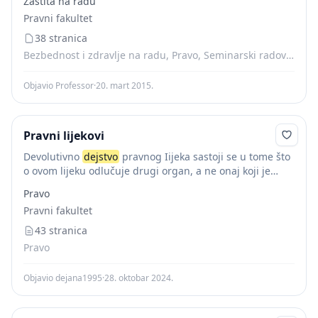
Zaštita na radu
ako...
Pravni fakultet
38 stranica
Bezbednost i zdravlje na radu, Pravo, Seminarski radovi, Skripte
Objavio Professor
·
20. mart 2015.
Pravni lijekovi
Devolutivno
dejstvo
pravnog Iijeka sastoji se u tome što
o ovom lijeku odlučuje drugi organ, a ne onaj koji je
donio odluku. Pravni lijekovi sa nedevolutivnim efektom
Pravo
predstavljaju izuzetak. Devolutivno...
Pravni fakultet
43 stranica
Pravo
Objavio dejana1995
·
28. oktobar 2024.