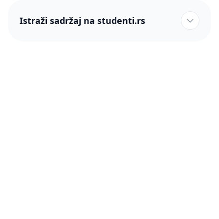
Istraži sadržaj na studenti.rs
studenti.rs naslovnica
Više od 250 hiljada studenata nam je ukazalo poverenje!
studenti.rs
Podrška
O nama
Pomoć
Blog
Kontakt
PRO članstvo (Cene)
Status
Šta je PRO članstvo
Pravno