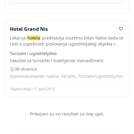
Hotel Grand Nis
Lokacija
hotela
predstavlja izuzetno bitan faktor kada se
radi o uspešnosti poslovanja ugostiteljskog objekta i
samoj prostupačnosti. Neki od bitnih faktora kod
Turizam i ugostiteljstvo
lociranja ugostiteljskog objekta koje treba posmatrati,
Fakultet za turistički i hotelijerski menadžment
kako sa...
36 stranica
Diplomski/master radovi, Skripte, Turizam/Ugostiteljstvo
Objavio Kolja
·
17. april 2015.
Prikazani su svi rezultati za ovaj upit.