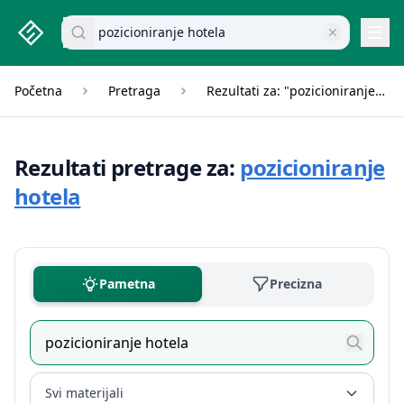
studenti.rs home page
Pretraži dokumente
Navi
Početna
Pretraga
Rezultati za: "pozicioniranje hotela"
Rezultati pretrage za:
pozicioniranje
hotela
Pametna
Precizna
Svi materijali