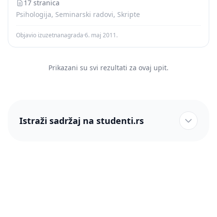
negativnog transfera...
17 stranica
Psihologija, Seminarski radovi, Skripte
Objavio izuzetnanagrada
·
6. maj 2011.
Prikazani su svi rezultati za ovaj upit.
Istraži sadržaj na studenti.rs
studenti.rs naslovnica