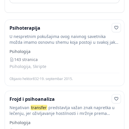
Psihoterapija
U nespretnim pokušajima ovog naivnog savetnika
možda imamo osnovnu shemu koja postoji u svakoj jako
zavisnoj transfernoj vezi. Klijent otkriva da terapeut
Psihologija
poznaje njega i njegove odnose bolje nego on...
143 stranica
Psihologija, Skripte
Objavio hektor832
·
19. septembar 2015.
Frojd i psihoanaliza
Negativan
transfer
predstavlja važan znak napretka u
lečenju, jer oživljavanje hostilnosti i mržnje prema
figurama iz detinjstva je najproduktivnija i neophodna
Psihologija
faza u svakom uspešnom lečenju. Suprotno, odsustvo