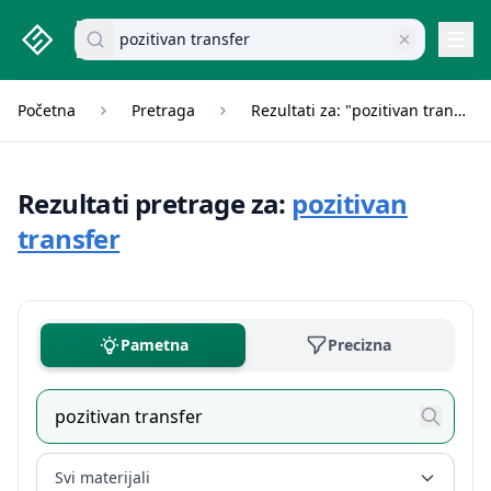
studenti.rs home page
Pretraži dokumente
Navi
Početna
Pretraga
Rezultati za: "pozitivan transfer"
Rezultati pretrage za:
pozitivan
transfer
Pametna
Precizna
Svi materijali