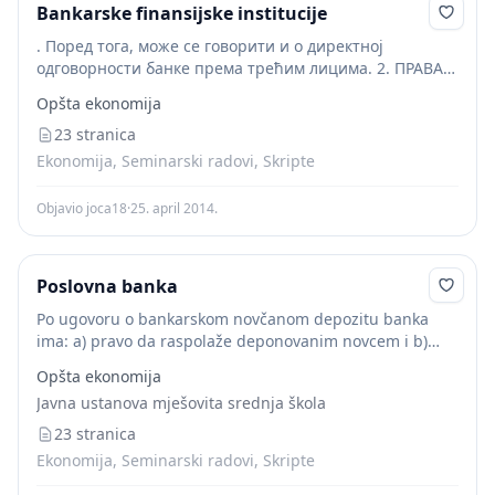
Bankarske finansijske institucije
. Поред тога, може се говорити и о директној
одговорности банке према трећим лицима. 2. ПРАВА
И ОБАВЕЗЕ БАНКЕ 2.1. Права банке 8 Банкарске
Opšta ekonomija
финансијске институције Матурски рад По уговору...
23 stranica
Ekonomija, Seminarski radovi, Skripte
Objavio joca18
·
25. april 2014.
Poslovna banka
Po ugovoru o bankarskom novčanom depozitu banka
ima: a) pravo da raspolaže deponovanim novcem i b)
pravo na pokriće i kamatu za slučaj negativnog salda na
Opšta ekonomija
računu. (a) Pravo raspolaganja...
Javna ustanova mješovita srednja škola
23 stranica
Ekonomija, Seminarski radovi, Skripte