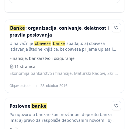
Banke
: organizacija, osnivanje, delatnost i
pravila poslovanja
U najvažnije
obaveze
banke
spadaju: a) obaveza
izdavanja štedne knjižice, b) obaveza prijema uplata i
vršenja isplata, c) obaveza plaćanja kamate i d) obaveza
Finansije, bankarstvo i osiguranje
čuvanja poslovne tajne. (a) Obaveza izdavanja...
11 stranica
Ekonomija bankarstvo i finansije, Maturski Radovi, Skripte
Objavio studenti.rs
·
28. oktobar 2016.
Poslovne
banke
Po ugovoru o bankarskom novčanom depozitu banka
ima: a) pravo da raspolaže deponovanim novcem i b)
pravo na pokriće i kamatu za slučaj negativnog salda na