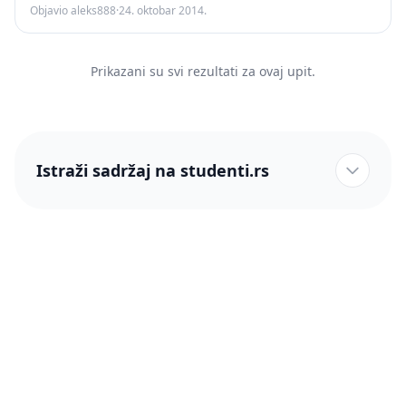
Objavio aleks888
·
24. oktobar 2014.
Prikazani su svi rezultati za ovaj upit.
Istraži sadržaj na studenti.rs
studenti.rs naslovnica
Više od 250 hiljada studenata nam je ukazalo poverenje!