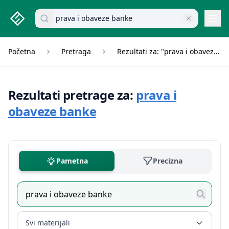
studenti.rs home page
Pretraži dokumente
Navi
Početna
Pretraga
Rezultati za: "prava i obaveze banke"
Rezultati pretrage za:
prava i
obaveze banke
Pametna
Precizna
Svi materijali