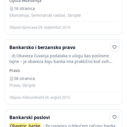
Opšta ekonomija
računu. (a) Pravo raspolaganja...
16 stranica
Ekonomija, Seminarski radovi, Skripte
Objavio tijanicaaa
·
29. septembar 2014.
Bankarsko i berzansko pravo
. d) Obaveza čuvanja podataka o ulogu kao poslovne
tajne – je obaveza koju banka ima praktično kod svih
bankarskih poslova ali je kod štednih uloga posebno
Pravo
značajna. Osnovno pravo...
58 stranica
Pravo, Skripte
Objavio Aleksandra64
·
26. avgust 2013.
Bankarski poslovi
Obaveze
banke
. - Po ugovoru o tekućem računu banka