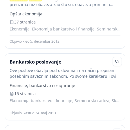
preuzima niz obaveza kao što su: obaveza primanja
uplata, bilo od korisnika računa ili trećih lica, obaveza
Opšta ekonomija
obračuna i utvrđivanja salda...
37 stranica
Ekonomija, Ekonomija bankarstvo i finansije, Seminarski radovi, Skripte
Objavio kleo
·
5. decembar 2012.
Bankarsko poslovanje
Ove poslove obavlja pod uslovima i na način propisan
posebnim saveznim zakonom. Po svome karakteru i ovi
poslovi su relativni bankarski poslovi. Relativne
Finansije, bankarstvo i osiguranje
bankarske poslove, uz
banke
, mogu obavljati i...
16 stranica
Ekonomija bankarstvo i finansije, Seminarski radovi, Skripte
Objavio ikastud
·
24. maj 2013.