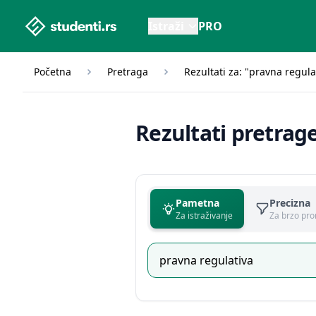
studenti.rs home page
Istraži
PRO
Početna
Pretraga
Rezultati za: "pravna regula
Rezultati pretrag
Pametna
Precizna
Za istraživanje
Za brzo pro