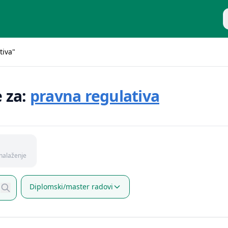
P
tiva"
e za:
pravna regulativa
nalaženje
Diplomski/master radovi