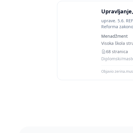
Upravljanje
uprave. 5.6. R
Reforma zakonod
sferu...
Menadžment
Visoka škola st
68 stranica
Diplomski/mast
Objavio zerina.mus