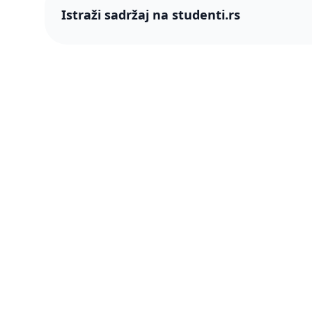
Istraži sadržaj na studenti.rs
studenti
studenti.rs naslovnica
O nama
Više od 250 hiljada studenata nam je
Blog
ukazalo poverenje! Napredujmo zajedno,
pametnije.
PRO član
Šta je P
Press & 