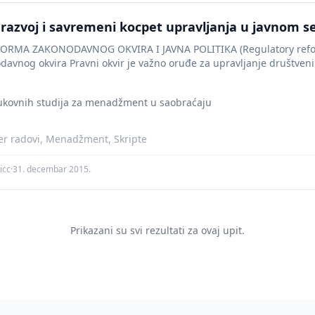
,razvoj i savremeni kocpet upravljanja u javnom s
EFORMA ZAKONODAVNOG OKVIRA I JAVNA POLITIKA (Regulatory reform
avnog okvira Pravni okvir je važno oruđe za upravljanje društv
rukovnih studija za menadžment u saobraćaju
er radovi, Menadžment, Skripte
icc
·
31. decembar 2015.
Prikazani su svi rezultati za ovaj upit.