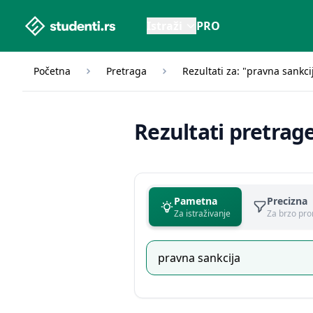
studenti.rs home page
Istraži
PRO
Početna
Pretraga
Rezultati za: "pravna sankci
Rezultati pretrag
Pametna
Precizna
Za istraživanje
Za brzo pro