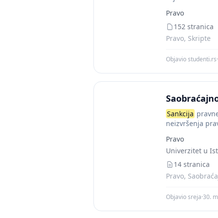
Pravo
152 stranica
Pravo, Skripte
Objavio studenti.rs
·
Saobraćajn
Sankcija
pravne
neizvršenja prav
Pravo
Univerzitet u I
14 stranica
Pravo, Saobraćaj
Objavio sreja
·
30. m