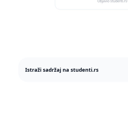
Objavio studenti.rs
·
Istraži sadržaj na studenti.rs