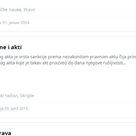
tičke nauke, Pravo
ic
·
31. januar 2024.
e i akti
g akta je vrsta sankcije prema nezakonitom pravnom aktu čija prim
g akta koje je takav akt proizveo do dana njegove rušljivosti...
i radovi, Skripte
aja
·
23. april 2015.
rava