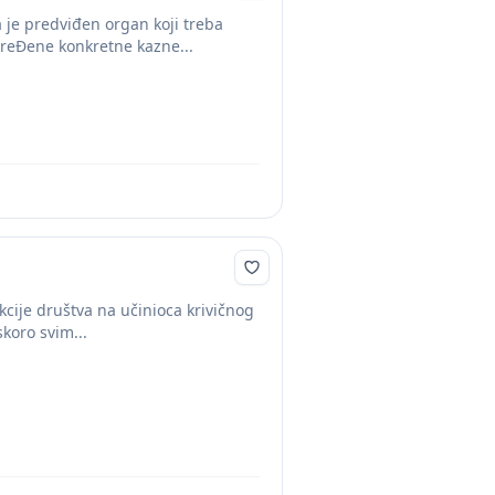
 je predviđen organ koji treba
dreĐene konkretne kazne...
cije društva na učinioca krivičnog
koro svim...