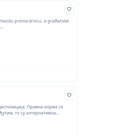
 odmazdu prema krivcu, a građanske
...
диспозиција. Правна норма се
ђутим, то су алтернативна