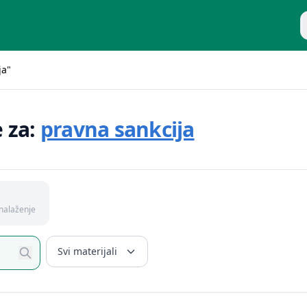
P
ja"
e za:
pravna sankcija
nalaženje
Svi materijali