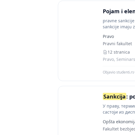
Pojam i el
pravne sankcije
sankcije imaju 
Pravo
Pravni fakultet
12 stranica
Pravo, Seminarsk
Objavio studenti.rs
·
Sankcija
: p
У праву, терми
састоји из дис
правила...
Opšta ekonomij
Fakultet bezbj