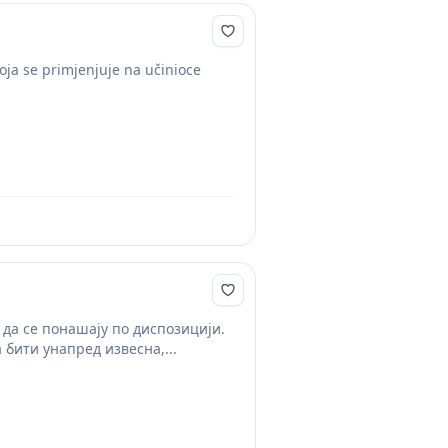
oja se primjenjuje na učinioce
 да се понашају по диспозицији.
 бити унапред извесна,...