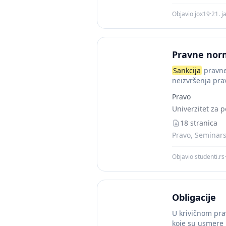
Objavio jox19
·
21. j
Pravne norm
Sankcija
pravne
neizvršenja prav
Pravo
Univerzitet za p
18 stranica
Pravo, Seminarsk
Objavio studenti.rs
·
Obligacije
U krivičnom pr
koje su usmere k