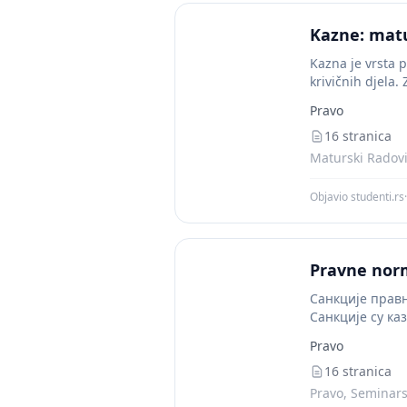
Kazne: matu
Kazna je vrsta 
krivičnih djela.
Pravo
16 stranica
Maturski Radovi,
Objavio studenti.rs
·
Pravne nor
Санкције правн
Санкције су ка
Pravo
16 stranica
Pravo, Seminarsk