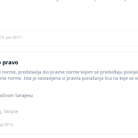
15. jun 2017.
o pravo
 norme, predstavlja dio pravne norme kojom se predviđaju poslijed
ne norme. Ista je sastavljena iz pravila ponašanja lica na koje se od
stočnom Sarajevu
, Skripte
aj 2013.