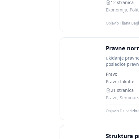
12 stranica
Ekonomija, Poli
Objavio Tijana Bag
Pravne norm
ukidanje pravno
posledice pravno
Pravo
Pravni fakultet
21 stranica
Pravo, Seminarsk
Objavio Dziberizkr
Struktura p