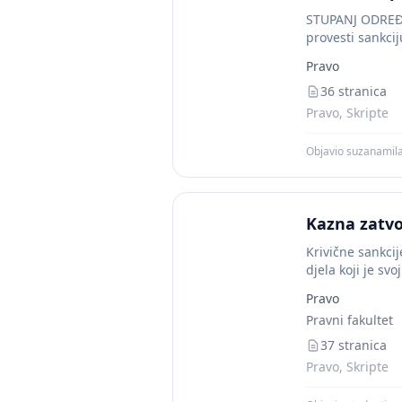
STUPANJ ODRE
provesti sankci
Pravo
36 stranica
Pravo, Skripte
Objavio suzanamil
Kazna zatv
Krivične sankci
djela koji je s
Pravo
Pravni fakultet
37 stranica
Pravo, Skripte