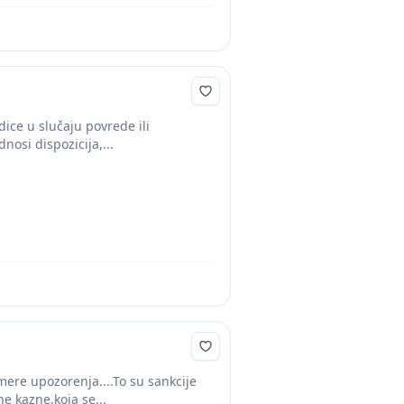
ice u slučaju povrede ili
nosi dispozicija,...
ere upozorenja....To su sankcije
ne kazne,koja se...