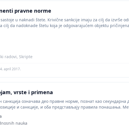
ementi pravne norme
 sastoje u naknadi štete. Krivične sankcije imaju za cilj da izvrše
za cilj da nadoknade štetu koja je odgovarajućem objektu pričinjena
i radovi, Skripte
4. april 2017.
ojam, vrste i primena
н санкција означава део правне норме, познат као секундарна 
позиције и санкције, и оба представљају правила понашања. Ме
a
ednosnih nauka