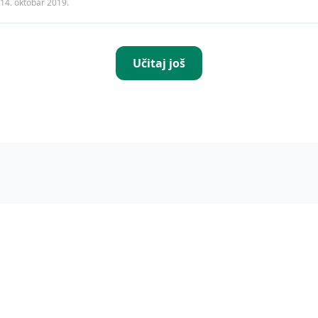
14. oktobar 2019.
Učitaj još