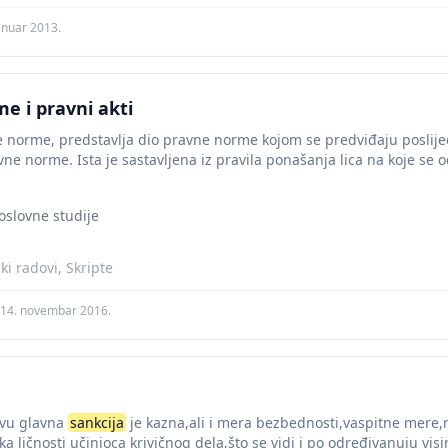
anuar 2013.
e i pravni akti
 norme, predstavlja dio pravne norme kojom se predviđaju poslijed
ne norme. Ista je sastavljena iz pravila ponašanja lica na koje se od
oslovne studije
i radovi, Skripte
14. novembar 2016.
avu glavna
sankcija
je kazna,ali i mera bezbednosti,vaspitne mere,m
a ličnosti učinioca krivičnog dela,što se vidi i po određivanuju visi