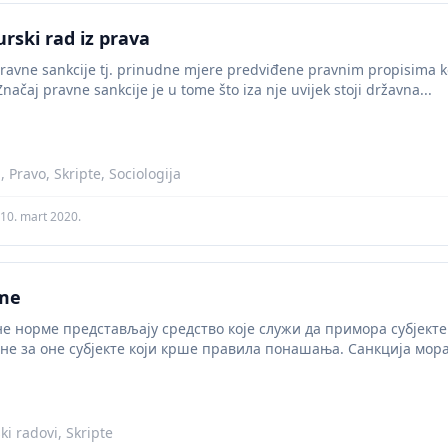
rski rad iz prava
pravne sankcije tj. prinudne mjere predviđene pravnim propisima k
 Značaj pravne sankcije je u tome što iza nje uvijek stoji državna...
 Pravo, Skripte, Sociologija
10. mart 2020.
me
е норме представљају средство које служи да примора субјекте
зне за оне субјекте који крше правила понашања. Санкција мора
i radovi, Skripte