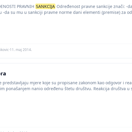
ĐENOSTI PRAVNIH
SANKCIJA
Određenost pravne sankcije znači: -da
ju -da su mu u sankciji pravne norme dani elementi (premise) za o
akovic
·
11. maj 2014.
ora
je predstavljaju mjere koje su propisane zakonom kao odgovor i reak
vojim ponašanjem nanio određenu štetu društvu. Reakcija društva u s