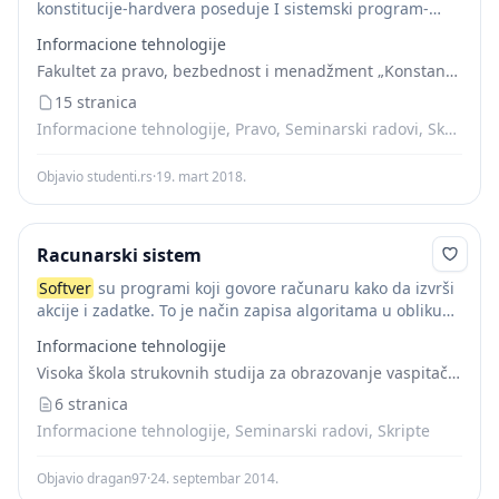
konstitucije-hardvera poseduje I sistemski program-
softver
.
Softver
je niz naredbi koji je smesten u
Informacione tehnologije
memoriji racunara, izvrsava se nanekom hardveru I
Fakultet za pravo, bezbednost i menadžment „Konstantin Veliki“
neophodan je svrsishodno...
15 stranica
Informacione tehnologije, Pravo, Seminarski radovi, Skripte
Objavio studenti.rs
·
19. mart 2018.
Racunarski sistem
Softver
su programi koji govore računaru kako da izvrši
akcije i zadatke. To je način zapisa algoritama u obliku
koji razume računar.
Softver
je povezan sa hardverom
Informacione tehnologije
odnosno materijalnim delom...
Visoka škola strukovnih studija za obrazovanje vaspitača i trenera
6 stranica
Informacione tehnologije, Seminarski radovi, Skripte
Objavio dragan97
·
24. septembar 2014.