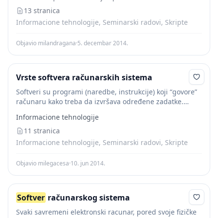
13 stranica
Informacione tehnologije, Seminarski radovi, Skripte
Objavio milandragana
·
5. decembar 2014.
Vrste softvera računarskih sistema
Softveri su programi (naredbe, instrukcije) koji “govore”
računaru kako treba da izvršava određene zadatke.
Softver
je nacin zapisa algoritama u obliku koji je
Informacione tehnologije
razumljiv racunaru. Programi i programski paketi se...
11 stranica
Informacione tehnologije, Seminarski radovi, Skripte
Objavio milegacesa
·
10. jun 2014.
Softver
računarskog sistema
Svaki savremeni elektronski racunar, pored svoje fizičke