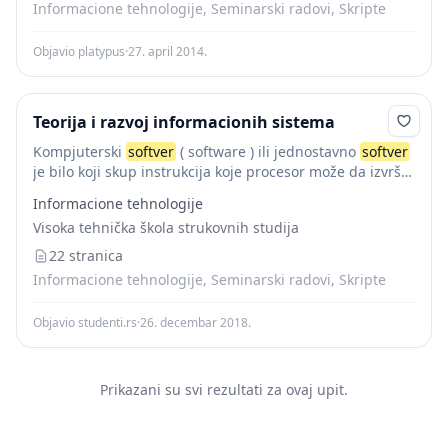
Informacione tehnologije, Seminarski radovi, Skripte
Objavio platypus
·
27. april 2014.
Teorija i razvoj informacionih sistema
Kompjuterski
softver
( software ) ili jednostavno
softver
je bilo koji skup instrukcija koje procesor može da izvrši
kako bi izveo određenu operaciju.
Softver
se sastoji od
Informacione tehnologije
kompjuterskih programa, biblioteka...
Visoka tehnička škola strukovnih studija
22 stranica
Informacione tehnologije, Seminarski radovi, Skripte
Objavio studenti.rs
·
26. decembar 2018.
Prikazani su svi rezultati za ovaj upit.