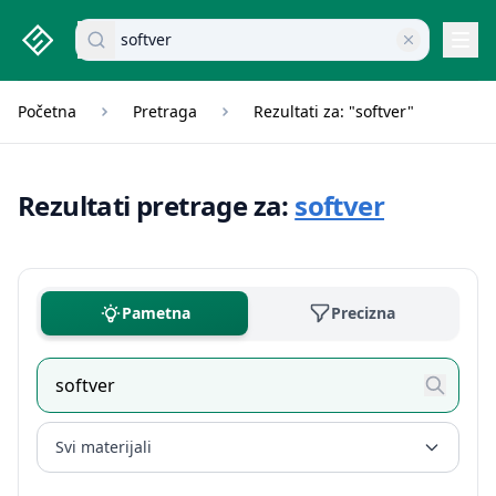
studenti.rs home page
Pretraži dokumente
Navi
Početna
Pretraga
Rezultati za: "softver"
Rezultati pretrage za:
softver
Pametna
Precizna
Svi materijali