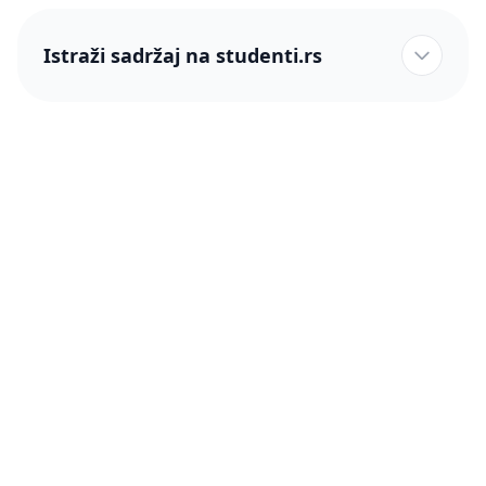
Istraži sadržaj na studenti.rs
studenti.rs naslovnica
Više od 250 hiljada studenata nam je ukazalo poverenje!
studenti.rs
Podrška
O nama
Pomoć
Blog
Kontakt
PRO članstvo (Cene)
Status
Šta je PRO članstvo