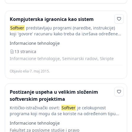
Kompjuterska igraonica kao sistem
Softver
predstavljaju programi (naredbe, instrukcije)
koji 'govore' racunaru kako treba da izvršava određene
operacije.
Softver
je način zapisa algoritama u obliku
Informacione tehnologije
koji je razumljiv računaru. Kompjuterski
softver
,
zajedno sa kompjuterskim...
13 stranica
Informacione tehnologije, Seminarski radovi, Skripte
Objavio elia
·
7. maj 2015.
Postizanje uspeha u velikim složenim
softverskim projektima
Kritičko-istraživački osvrt:
Softver
je celokupnost
programa koji mogu da se koriste na određenom tipu
računara, zajedno sa dokumentacijom koja pripada
Informacione tehnologije
računaru ili programu, kao što su priručnici, dijagrami i
Fakultet za poslovne studije i pravo
uputstva...