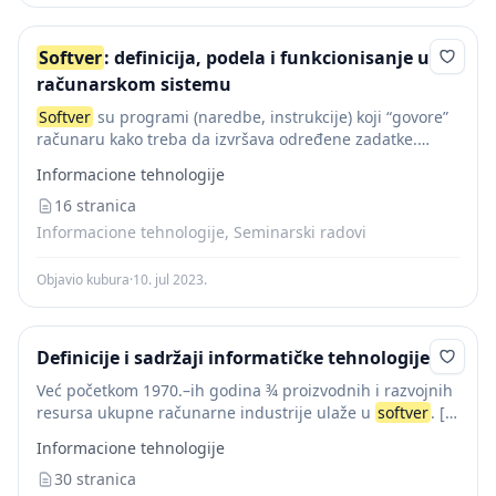
Softver
: definicija, podela i funkcionisanje u
računarskom sistemu
Softver
su programi (naredbe, instrukcije) koji “govore”
računaru kako treba da izvršava određene zadatke.
Softver
je način zapisa algoritama u obliku koji je
Informacione tehnologije
razumljiv računaru. Pojam
softver
je prvi put...
16 stranica
Informacione tehnologije, Seminarski radovi
Objavio kubura
·
10. jul 2023.
Definicije i sadržaji informatičke tehnologije
Već početkom 1970.–ih godina ¾ proizvodnih i razvojnih
resursa ukupne računarne industrije ulaže u
softver
. [6]
Softver
ne samo da najjednostavniji način omogućuje
Informacione tehnologije
pohranu, obradu i dohvaćanje brojnih informacija
potrebnih...
30 stranica