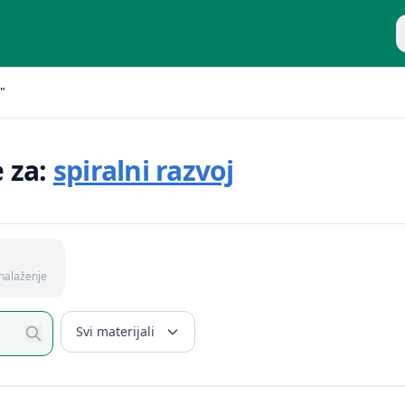
P
"
e za:
spiralni razvoj
nalaženje
Svi materijali