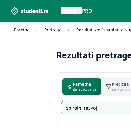
studenti.rs home page
Istraži
PRO
Početna
Pretraga
Rezultati za: "spiralni razvoj
Rezultati pretrag
Pametna
Precizna
Za istraživanje
Za brzo pro