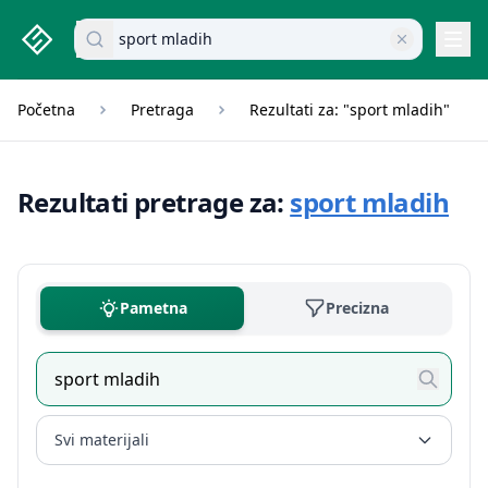
studenti.rs home page
Pretraži dokumente
Navi
Početna
Pretraga
Rezultati za: "sport mladih"
Rezultati pretrage za:
sport mladih
Pametna
Precizna
Svi materijali