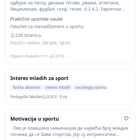
одбојка на песку, дизање тегова, рвање, атлетика,
бициклизам, фудбал, голф, тенис. 6.2.4.2. Европски
Олимпијски фестивал младих - EYOF Европски
Praktične sportske nauke
олимпијски фестивал младих је спортско такмичење
Fakultet za menadžement u sportu
за младе спортисте (узраста 16-17...
226 stranica
Naučni radovi, Skripte, Sport
Objavio studenti.rs
·
11. jul 2018.
Interes mladih za sport
fizička aktivnost
interes mladih
sociologija sporta
Pedagoški fakultet
DOCX · 8 str.
Motivacija u sportu
. Ово је олакшано чињеницом да највећи број младих
почиње да се бави спортом, јер су интринсички