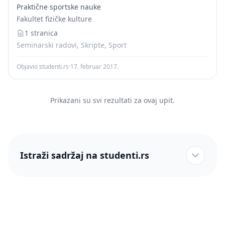
мотивисани, као и чињеницом да многи млади не
Praktične sportske nauke
уживају да их неко оцењује...
Fakultet fizičke kulture
1 stranica
Seminarski radovi, Skripte, Sport
Objavio studenti.rs
·
17. februar 2017.
Prikazani su svi rezultati za ovaj upit.
Istraži sadržaj na studenti.rs