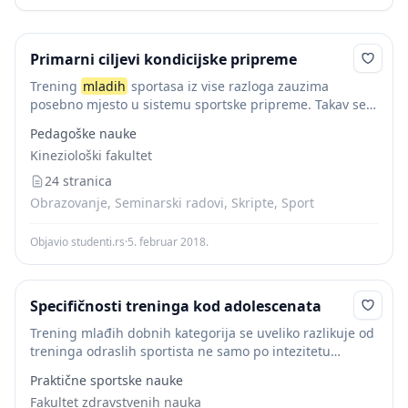
Primarni ciljevi kondicijske pripreme
Trening
mladih
sportasa iz vise razloga zauzima
posebno mjesto u sistemu sportske pripreme. Takav se
trening značajno razlikuje od načina na koji treniraju
Pedagoške nauke
odrasli vrhunski sportaši u istom sportu, ali...
Kineziološki fakultet
24 stranica
Obrazovanje, Seminarski radovi, Skripte, Sport
Objavio studenti.rs
·
5. februar 2018.
Specifičnosti treninga kod adolescenata
Trening mlađih dobnih kategorija se uveliko razlikuje od
treninga odraslih sportista ne samo po intezitetu
treninga već i po sadržaju treninga koji se koristi.Često
Praktične sportske nauke
treninzi adolescenata oponašaju trening vrhunskih
Fakultet zdravstvenih nauka
sportista...