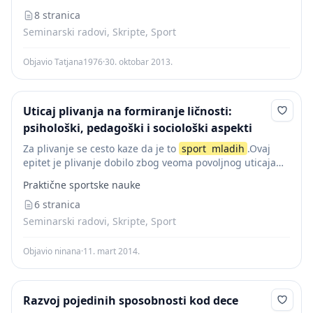
8 stranica
Seminarski radovi, Skripte, Sport
Objavio Tatjana1976
·
30. oktobar 2013.
Uticaj plivanja na formiranje ličnosti:
psihološki, pedagoški i sociološki aspekti
Za plivanje se cesto kaze da je to
sport
mladih
.Ovaj
epitet je plivanje dobilo zbog veoma povoljnog uticaja
na organizam
mladih
,ali i velikog interesa roditelja da
Praktične sportske nauke
im se deca bave...
6 stranica
Seminarski radovi, Skripte, Sport
Objavio ninana
·
11. mart 2014.
Razvoj pojedinih sposobnosti kod dece