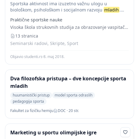
Sportska aktivnost ima izuzetno važnu ulogu u
biološkom, psihološkom i socijalnom razvoju
mladih
.
Veoma je malo drugih aktivnosti (npr. folklor i balet) koje
Praktične sportske nauke
imaju tako celovit uticaj, pa se nameće...
Visoka škola strukovnih studija za obrazovanje vaspitača i trenera
13 stranica
Seminarski radovi, Skripte, Sport
Objavio studenti.rs
·
8. maj 2018.
Dva filozofska pristupa – dve koncepcije sporta
mladih
huumanistički pristup
model sporta odraslih
pedagogija sporta
Fakultet za fizičku hemiju
DOC · 20 str.
Marketing u sportu olimpijske igre