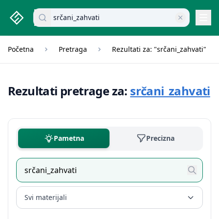
studenti.rs home page
Pretraži dokumente
Navi
Početna
Pretraga
Rezultati za: "srčani_zahvati"
Rezultati pretrage za:
srčani_zahvati
Pametna
Precizna
Svi materijali