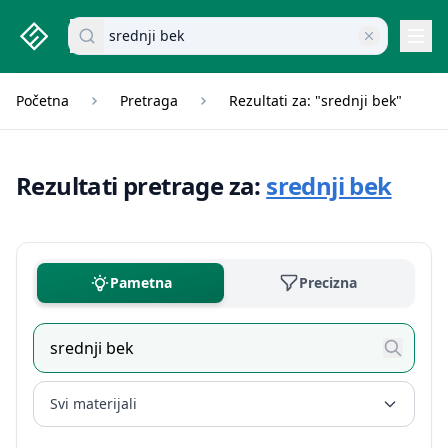
studenti.rs home page
Pretraži dokumente
Navi
Početna
Pretraga
Rezultati za: "srednji bek"
Rezultati pretrage za:
srednji bek
Pametna
Precizna
Svi materijali