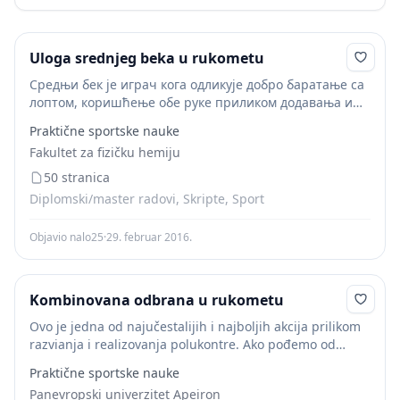
Uloga srednjeg beka u rukometu
Средњи бек је играч кога одликује добро баратање са
лоптом, коришћење обе руке приликом додавања и
вођења лопте, добра реализација позиционог шута,
Praktične sportske nauke
како са земље тако и из скока, познавање...
Fakultet za fizičku hemiju
50 stranica
Diplomski/master radovi, Skripte, Sport
Objavio nalo25
·
29. februar 2016.
Kombinovana odbrana u rukometu
Ovo je jedna od najučestalijih i najboljih akcija prilikom
razvianja i realizovanja polukontre. Ako pođemo od
preuzimanja srednjeg beka i kretanja u polu kontru i
Praktične sportske nauke
predpostavimo da su svi uradili...
Panevropski univerzitet Apeiron