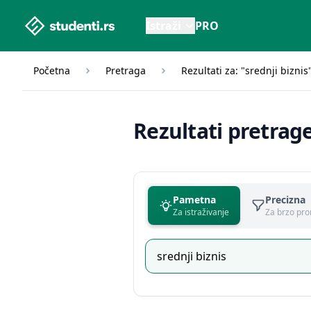
studenti.rs home page
Istraži
PRO
Početna
Pretraga
Rezultati za: "srednji biznis
Rezultati pretrag
Pametna
Precizna
Za istraživanje
Za brzo pro