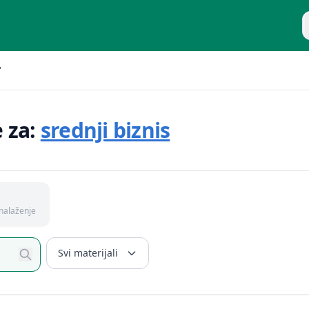
P
"
e za:
srednji biznis
nalaženje
Svi materijali