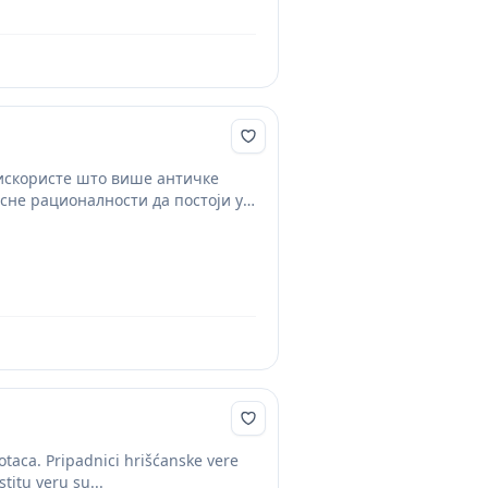
 искористе што више античке
сне рационалности да постоји у
 otaca. Pripadnici hrišćanske vere
titu veru su...