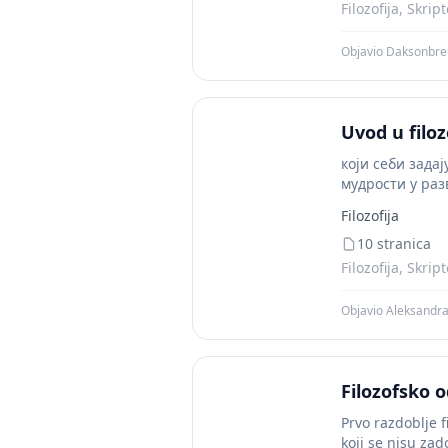
Filozofija, Skrip
Objavio Daksonbre
Uvod u filoz
који себи зада
мудрости у раз
хришћанској...
Filozofija
10 stranica
Filozofija, Skrip
Objavio Aleksandr
Filozofsko 
Prvo razdoblje f
koji se nisu za