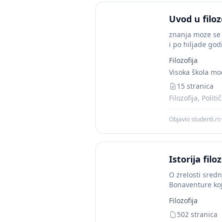
Uvod u filoz
znanja moze se d
i po hiljade god
Filozofija
Visoka škola mo
15 stranica
Filozofija, Poli
Objavio studenti.rs
·
Istorija filoz
O zrelosti sredn
Bonaventure koji
Filozofija
502 stranica