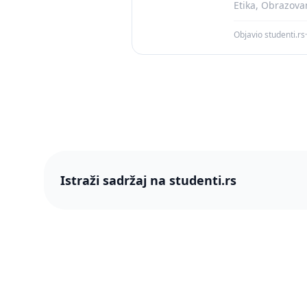
Etika, Obrazova
Objavio studenti.rs
·
Istraži sadržaj na studenti.rs