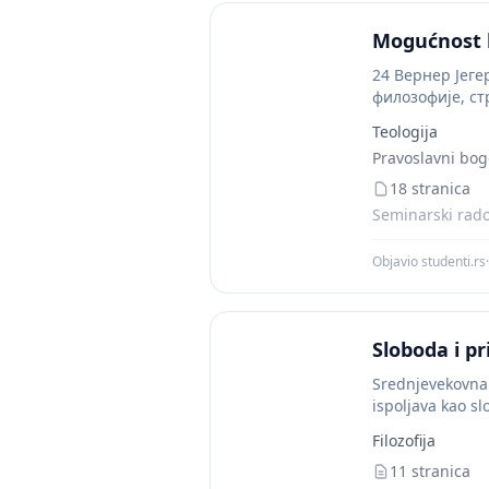
Mogućnost 
24 Вернер Јеге
филозофије, стр
Teologija
Pravoslavni bogo
18 stranica
Seminarski radov
Objavio studenti.rs
·
Sloboda i p
Srednjevekovn
ispoljava kao s
izvodi...
Filozofija
11 stranica