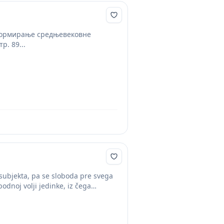
, Формирање средњевековне
р. 89...
 subjekta, pa se sloboda pre svega
odnoj volji jedinke, iz čega