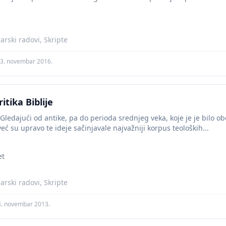
narski radovi, Skripte
3. novembar 2016.
itika Biblije
Gledajući od antike, pa do perioda srednjeg veka, koje je je bilo o
ć su upravo te ideje sačinjavale najvažniji korpus teoloških...
et
narski radovi, Skripte
4. novembar 2013.