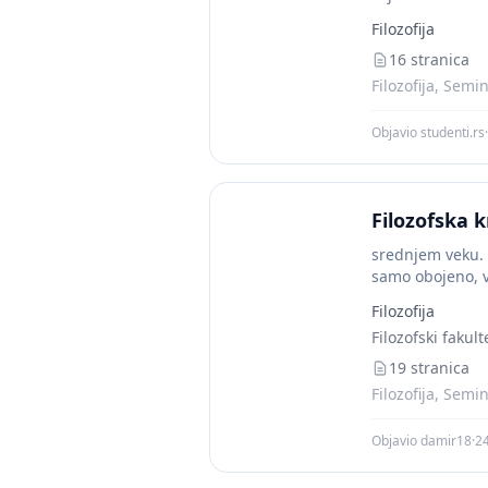
Filozofija
16 stranica
Filozofija, Semi
Objavio studenti.rs
·
Filozofska kr
srednjem veku. 
samo obojeno, ve
Filozofija
Filozofski fakult
19 stranica
Filozofija, Semi
Objavio damir18
·
2