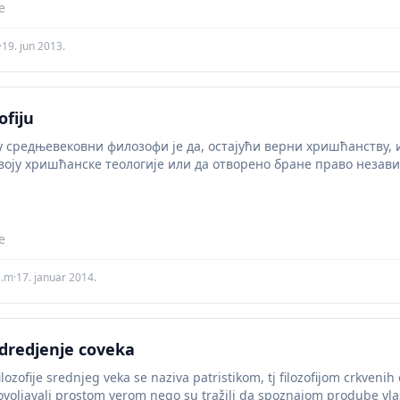
te
·
19. jun 2013.
ofiju
ју средњевековни филозофи је да, остајући верни хришћанству,
воју хришћанске теологије или да отворено бране право незави
te
a.m
·
17. januar 2014.
odredjenje coveka
ilozofije srednjeg veka se naziva patristikom, tj filozofijom crkvenih
dovoljavali prostom verom nego su tražili da spoznajom prodube vlas