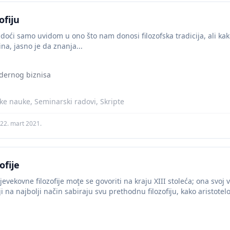
ofiju
oći samo uvidom u ono što nam donosi filozofska tradicija, ali kako
ina, jasno je da znanja...
dernog biznisa
tičke nauke, Seminarski radovi, Skripte
22. mart 2021.
ofije
jevekovne filozofije moţe se govoriti na kraju XIII stoleća; ona svo
 na najbolji način sabiraju svu prethodnu filozofiju, kako aristotelo