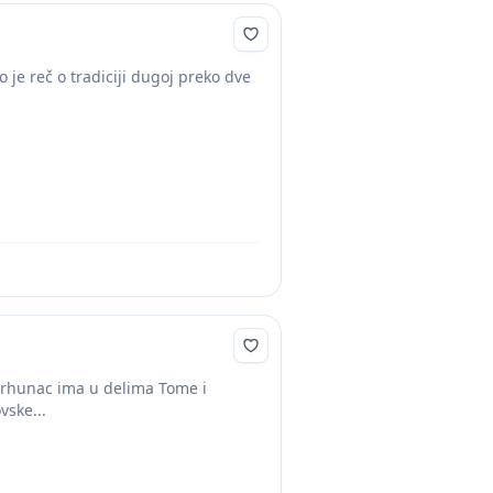
 je reč o tradiciji dugoj preko dve
j vrhunac ima u delima Tome i
vske...