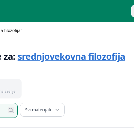
P
 filozofija"
e za:
srednjovekovna filozofija
nalaženje
Svi materijali