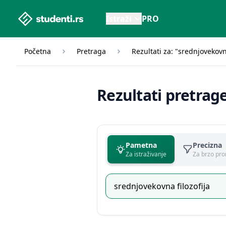
studenti.rs home page
Istraži
PRO
Početna
Pretraga
Rezultati za: "srednjovekovna
Rezultati pretrag
Pametna
Precizna
Za istraživanje
Za brzo pro