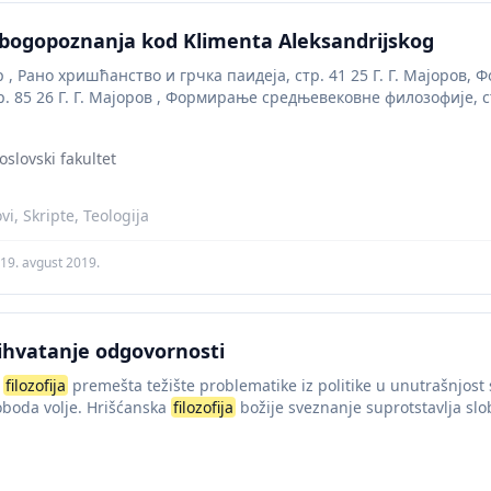
bogopoznanja kod Klimenta Aleksandrijskog
р , Рано хришћанство и грчка паидеја, стр. 41 25 Г. Г. Мајоров
. 85 26 Г. Г. Мајоров , Формирање средњевековне филозофије, ст
slovski fakultet
i, Skripte, Teologija
19. avgust 2019.
rihvatanje odgovornosti
a
filozofija
premešta težište problematike iz politike u unutrašnjost
loboda volje. Hrišćanska
filozofija
božije sveznanje suprotstavlja slob