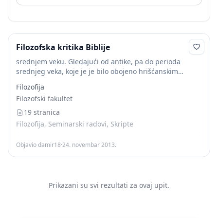
Filozofska kritika Biblije
srednjem veku. Gledajući od antike, pa do perioda
srednjeg veka, koje je je bilo obojeno hrišćanskim
idejama i ne samo obojeno, već su upravo te ideje
Filozofija
sačinjavale najvažniji korpus teoloških...
Filozofski fakultet
19 stranica
Filozofija, Seminarski radovi, Skripte
Objavio damir18
·
24. novembar 2013.
Prikazani su svi rezultati za ovaj upit.