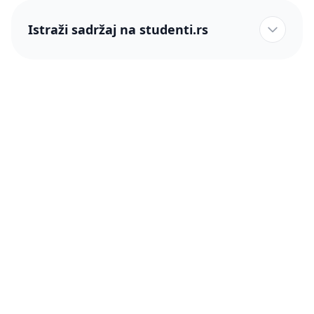
Istraži sadržaj na studenti.rs
studenti.rs naslovnica
Više od 250 hiljada studenata nam je ukazalo poverenje!
studenti.rs
Podrška
O nama
Pomoć
Blog
Kontakt
PRO članstvo (Cene)
Status
Šta je PRO članstvo
Pravno