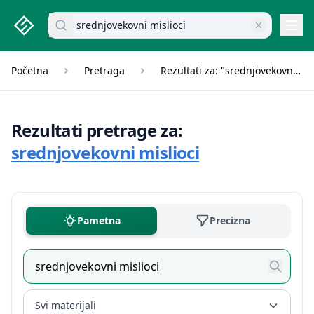
studenti.rs home page
Pretraži dokumente
Navi
Početna
Pretraga
Rezultati za: "srednjovekovni mislioci"
Rezultati pretrage za:
srednjovekovni mislioci
Pametna
Precizna
Svi materijali