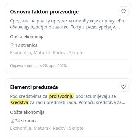
Osnovni faktori proizvodnje
Средства за рад су предмети помоћу којих предузећа
обављају одређене задатке. То су зграде, уређаји,
машине и др. Предузеће, како би извршило свој
Opšta ekonomija
основни циљ и задатак, и постигло што...
18 stranica
Ekonomija, Maturski Radovi, Skripte
Objavio studenti.rs
·
20. april 2020.
Elementi preduzeća
Pod sredstvima za
proizvodnju
podrazumijevaju se
sredstva
za rad i predmeti rada. Pomoću sredstava za
rad radnik djeluje na predmete rada.
Sredstva
za rad
Opšta ekonomija
možemo podijeliti u 3 osnovne grupe:...
24 stranica
Ekonomija, Maturski Radovi, Skripte