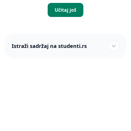
Učitaj još
Istraži sadržaj na studenti.rs
studenti.rs naslovnica
Više od 250 hiljada studenata nam je ukazalo poverenje!
studenti.rs
Podrška