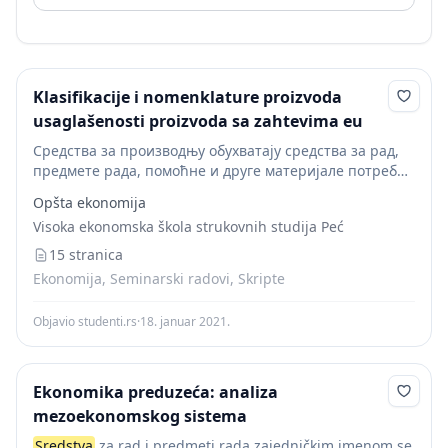
Klasifikacije i nomenklature proizvoda
usaglašenosti proizvoda sa zahtevima eu
Средства за производњу обухватају средства за рад,
предмете рада, помоћне и друге материјале потребне
за производњу. Средства за рад обухватају машине,
Opšta ekonomija
опрему, 1 Јелена С. Ивовић,
Visoka ekonomska škola strukovnih studija Peć
Управљањематеријалнимпроизводима, Лепосавић
2011. инструменте....
15 stranica
Ekonomija, Seminarski radovi, Skripte
Objavio studenti.rs
·
18. januar 2021.
Ekonomika preduzeća: analiza
mezoekonomskog sistema
Sredstva
za rad i predmeti rada zajedničkim imenom se