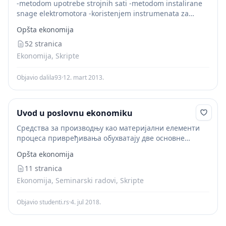
-metodom upotrebe strojnih sati -metodom instalirane
snage elektromotora -koristenjem instrumenata za
automatsko mjerenje koristenja kapaciteta I dr. 3.ZNACAJ
Opšta ekonomija
MATERIJALNIH CINILACA PROIZVODNJE,NJIHOVA
MEDJUSOBNA VEZA SA OSTALIM ELEMENTIMA
52 stranica
ORGANIZACIONE STRUKTURE Materijalni inputi...
Ekonomija, Skripte
Objavio dalila93
·
12. mart 2013.
Uvod u poslovnu ekonomiku
Средства за производњу као материјални елементи
процеса привређивања обухватају две основне
компоненте које се разликују по својој намени и по
Opšta ekonomija
понашању у том процесу. То су средства за рад и...
11 stranica
Ekonomija, Seminarski radovi, Skripte
Objavio studenti.rs
·
4. jul 2018.