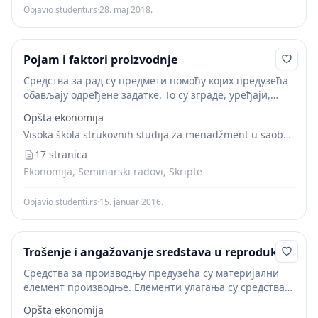
Objavio studenti.rs
·
28. maj 2018.
Pojam i faktori proizvodnje
Средства за рад су предмети помоћу којих предузећа
обављају одређене задатке. То су зграде, уређаји,
машине и др. Предузеће, како би извршило свој
Opšta ekonomija
основни циљ и задатак, и постигло што...
Visoka škola strukovnih studija za menadžment u saobraćaju
17 stranica
Ekonomija, Seminarski radovi, Skripte
Objavio studenti.rs
·
15. januar 2016.
Trošenje i angažovanje sredstava u reprodukciji
Средства за производњу предузећа су материјални
елемент производње. Елементи улагања су средства
за производњу (средства за рад и предмети рада).
Opšta ekonomija
Средства за рад учествују одређеним обимом и