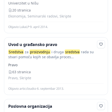
Univerzitet u Nišu
врстом материјала, са...
20 stranica
Ekonomija, Seminarski radovi, Skripte
Objavio LukaLP
·
9. april 2014.
Uvod u građansko pravo
Sredstva
za
proizvodnju
i druga
sredstva
rada su
stvari pomoću kojih se obavlja proces
proizvodnje,odnosno vrši druga delatnost. To je zajedno
Pravo
sa sredstvima za potrošnju kategorija političke
ekonomije,vrlo značajna za...
63 stranica
Pravo, Skripte
Objavio articcloudss
·
6. septembar 2013.
Poslovna organizacija