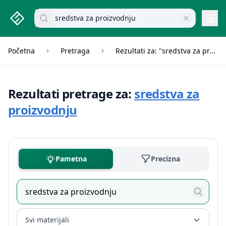
studenti.rs home page
Pretraži dokumente
Navi
Početna
Pretraga
Rezultati za: "sredstva za proizvodnju"
Rezultati pretrage za:
sredstva za
proizvodnju
Pametna
Precizna
Svi materijali