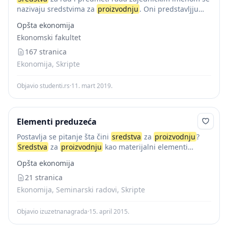
nazivaju sredstvima za
proizvodnju
. Oni predstavljju
objektivne ili materijalne činioce proizvodnje za razliku
Opšta ekonomija
od čoveka koji predstavlja subjektivni činioc proizvodnje.
Ekonomski fakultet
Kao...
167 stranica
Ekonomija, Skripte
Objavio studenti.rs
·
11. mart 2019.
Elementi preduzeća
Postavlja se pitanje šta čini
sredstva
za
proizvodnju
?
Sredstva
za
proizvodnju
kao materijalni elementi
procesa privređivanja obuhvataju dvije osnovne
Opšta ekonomija
komponente koje se razlikuju po svojoj namjeni i po
ponašanju u...
21 stranica
Ekonomija, Seminarski radovi, Skripte
Objavio izuzetnanagrada
·
15. april 2015.