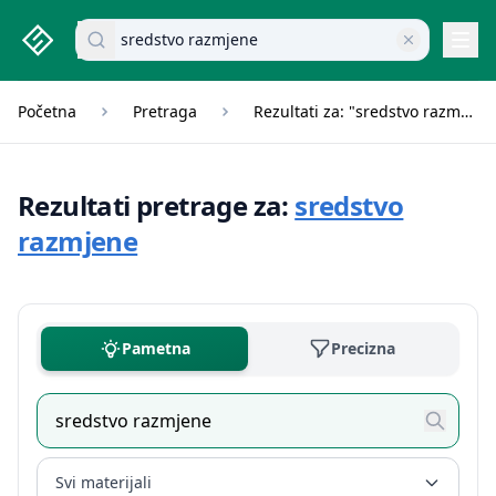
studenti.rs home page
Pretraži dokumente
Navi
Početna
Pretraga
Rezultati za: "sredstvo razmjene"
Rezultati pretrage za:
sredstvo
razmjene
Pametna
Precizna
Svi materijali