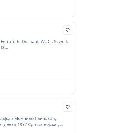
Ferrari, F., Durham, W., C., Sewell,
.,...
Проф.др Момчило Павловић,
гујевац 1997 Српска војска у