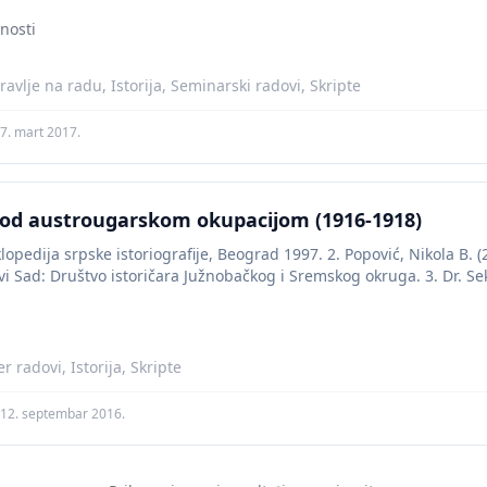
nosti
avlje na radu, Istorija, Seminarski radovi, Skripte
7. mart 2017.
od austrougarskom okupacijom (1916-1918)
lopedija srpske istoriografije, Beograd 1997. 2. Popović, Nikola B. 
 Sad: Društvo istoričara Južnobačkog i Sremskog okruga. 3. Dr. Seku
 radovi, Istorija, Skripte
12. septembar 2016.