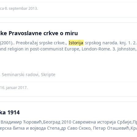
ica
·
8. septembar 2013.
ske Pravoslavne crkve o miru
(2001).. Preobražaj srpske crkve.,
Istorija
srpskog naroda. knj. 1. 2. 
 and religion in post-communist Europe, London-Rome. 3. Johnston, D
a, Seminarski radovi, Skripte
16. januar 2017.
ka 1914
, Владимир Ћоровић,Београд 2010 Савремена историја Србије,
ерска битка и војвода Степа,др Саво Скоко, Петар Оташевић,Кра
а на Церу,Дрини и...