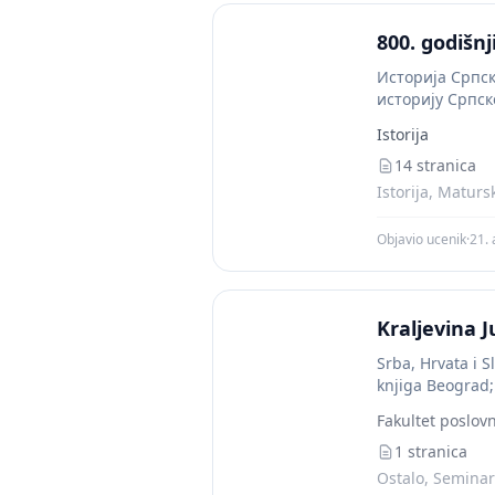
800. godišnj
Историја Српс
историју Српск
хришћанства у
Istorija
14 stranica
Istorija, Maturs
Objavio ucenik
·
21. 
Kraljevina J
Srba, Hrvata i 
knjiga Beograd;
pravo, Apeiron B
Fakultet poslo
1 stranica
Ostalo, Seminars