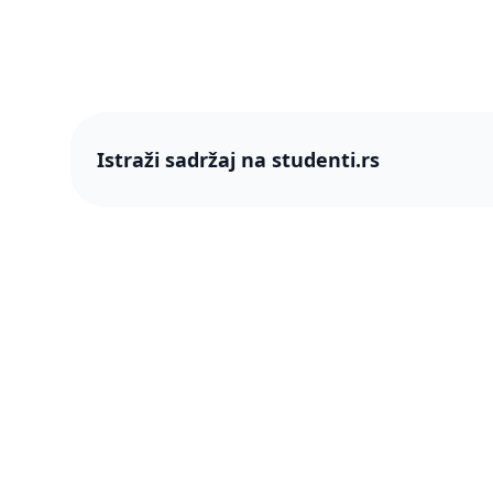
Istraži sadržaj na studenti.rs
studenti
studenti.rs naslovnica
O nama
Više od 250 hiljada studenata nam je