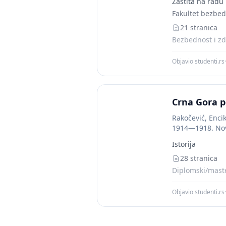
Zaštita na radu
Fakultet bezbed
21 stranica
Bezbednost i zdr
Objavio studenti.rs
·
Crna Gora p
Rakočević, Encik
1914—1918. Novi
Istorija
28 stranica
Diplomski/master
Objavio studenti.rs
·