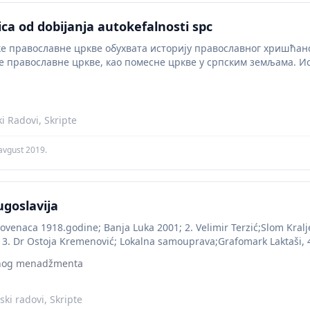
ica od dobijanja autokefalnosti spc
ке православне цркве обухвата историју православног хришћан
е православне цркве, као помесне цркве у српским земљама. И
 српским земљама започиње покрштавањем Срба,...
ki Radovi, Skripte
avgust 2019.
ugoslavija
Slovenaca 1918.godine; Banja Luka 2001; 2. Velimir Terzić;Slom Kral
 3. Dr Ostoja Kremenović; Lokalna samouprava;Grafomark Laktaši, 4
anjaluka,...
vnog menadžmenta
ki radovi, Skripte