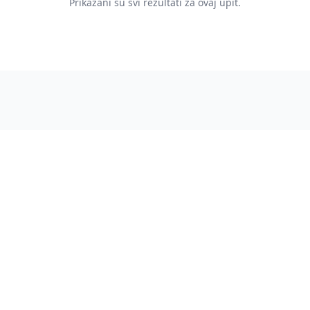
Prikazani su svi rezultati za ovaj upit.
.rs
Podrška
Pomoć