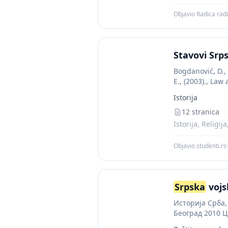
Objavio Radica rad
Stavovi Srp
Bogdanović, D., 
E., (2003)., Law
Istorija
12 stranica
Istorija, Religij
Objavio studenti.rs
·
Srpska
vojs
Историја Срба
Београд 2010 Ц
великим биткам