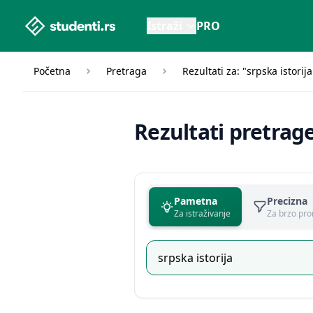
studenti.rs home page
Istraži
PRO
Početna
Pretraga
Rezultati za: "srpska istorija
Rezultati pretrag
Pametna
Precizna
Za istraživanje
Za brzo pro