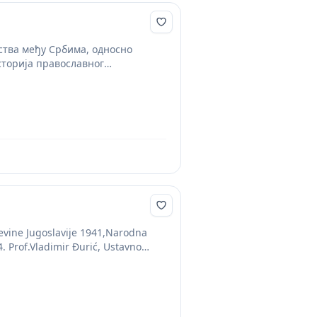
ства међу Србима, односно
сторија православног
jevine Jugoslavije 1941,Narodna
. Prof.Vladimir Đurić, Ustavno