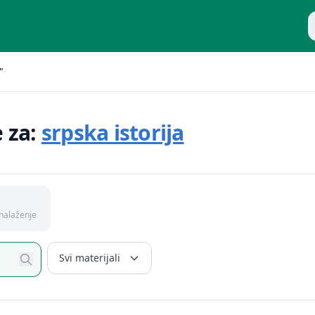
P
"
e za:
srpska istorija
nalaženje
Svi materijali