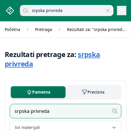
studenti.rs home page
Pretraži dokumente
Navi
Početna
Pretraga
Rezultati za: "srpska privreda"
Rezultati pretrage za:
srpska
privreda
Pametna
Precizna
Svi materijali