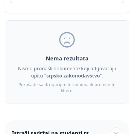
Nema rezultata
Nismo pronašli dokumente koji odgovaraju
upitu "
srpsko zakonodavstvo
".
Pokušajte sa drugačijim terminima ili promenite
filtere.
Istraži sadržaj na studenti.rs