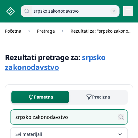
studenti.rs home page
Pretraži dokumente
Navi
Početna
Pretraga
Rezultati za: "srpsko zakonodavstvo"
Rezultati pretrage za:
srpsko
zakonodavstvo
Pametna
Precizna
Svi materijali