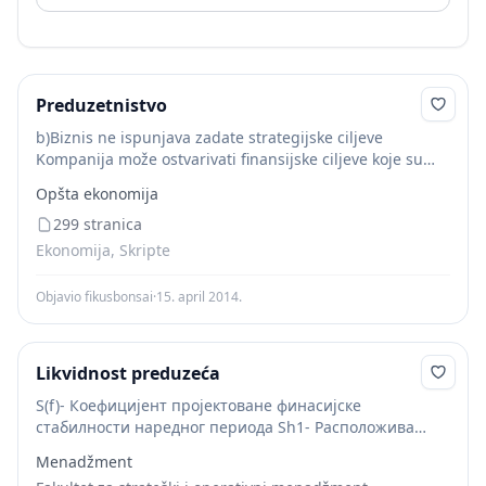
Preduzetnistvo
b)Biznis ne ispunjava zadate strategijske ciljeve
Kompanija može ostvarivati finansijske ciljeve koje su
definisali preduzetnik i investitori, ali ne ostvaruje
Opšta ekonomija
strategijske ciljeve, kao što su tržišno učešće, rast i
stopa...
299 stranica
Ekonomija, Skripte
Objavio fikusbonsai
·
15. april 2014.
Likvidnost preduzeća
S(f)- Коефицијент пројектоване финасијске
стабилности наредног периода Sh1- Расположива
новчана маса у почетном периоду Sоb- Доспеле
Menadžment
финансијске обавезе у почетном периоду KSh1-