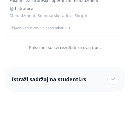
Fakultet za strateški i operativni menadžment
Коефицијент промене расположивих ликвидних
новчаних средстава KSob- Коефицијент...
1 stranica
Menadžment, Seminarski radovi, Skripte
Objavio karlusic89
·
17. septembar 2013.
Prikazani su svi rezultati za ovaj upit.
Istraži sadržaj na studenti.rs
studenti.rs naslovnica