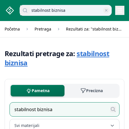
studenti.rs home page
Pretraži dokumente
Navi
Početna
Pretraga
Rezultati za: "stabilnost biznisa"
Rezultati pretrage za:
stabilnost
biznisa
Pametna
Precizna
Svi materijali