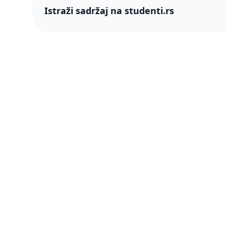
Istraži sadržaj na studenti.rs
studenti
studenti.rs naslovnica
O nama
Više od 250 hiljada studenata nam je
Blog
ukazalo poverenje! Napredujmo zajedno,
pametnije.
PRO član
Šta je P
Press & 