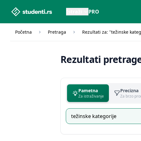
studenti.rs home page
Istraži
PRO
Početna
Pretraga
Rezultati za: "težinske kateg
Rezultati pretrag
Pametna
Precizna
Za istraživanje
Za brzo pro