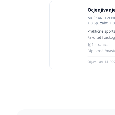
Ocjenjivanj
MUŠKARCI ŽENE M
1.0 Sp. zaht. 1.0
Praktične sport
Fakultet fizičko
1 stranica
Diplomski/maste
Objavio ana14199