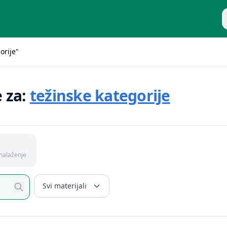
P
orije"
e za:
težinske kategorije
nalaženje
Svi materijali