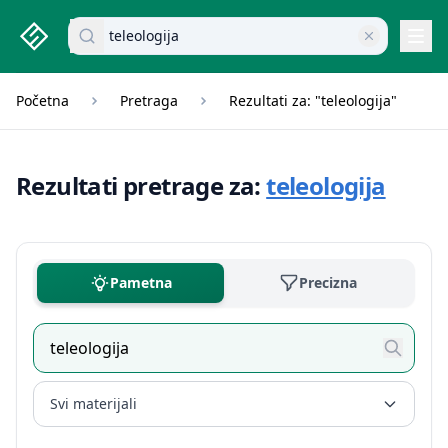
studenti.rs home page
Pretraži dokumente
Navi
Početna
Pretraga
Rezultati za: "teleologija"
Rezultati pretrage za:
teleologija
Pametna
Precizna
Svi materijali