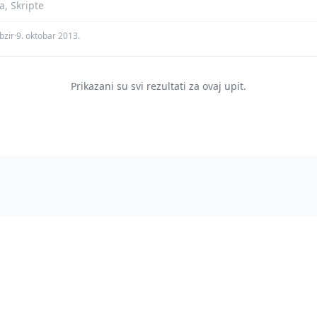
a, Skripte
bzir
·
9. oktobar 2013.
Prikazani su svi rezultati za ovaj upit.