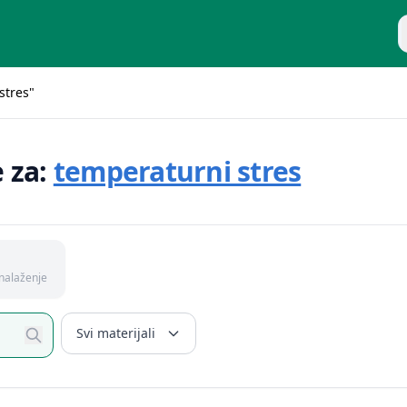
P
stres"
e za:
temperaturni stres
nalaženje
Svi materijali