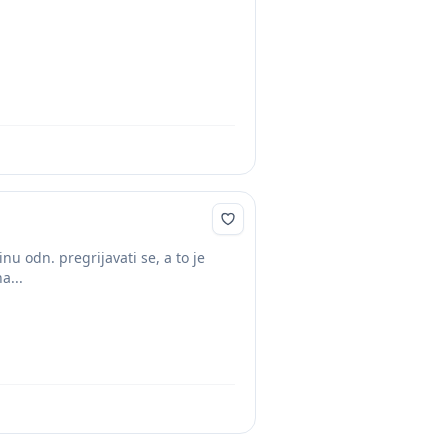
u odn. pregrijavati se, a to je
a...