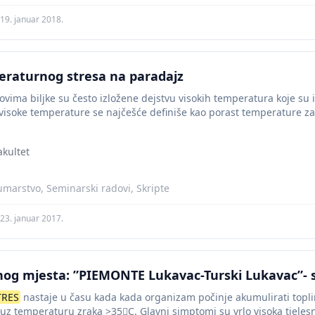
19. januar 2018.
eraturnog stresa na paradajz
ovima biljke su često izložene dejstvu visokih temperatura koje su
visoke temperature se najčešće definiše kao porast temperature za 
akultet
umarstvo, Seminarski radovi, Skripte
23. januar 2017.
nog mjesta: ”PIEMONTE Lukavac-Turski Lukavac”- s
TRES
nastaje u času kada kada organizam počinje akumulirati toplin
 uz temperaturu zraka >35C. Glavni simptomi su vrlo visoka tjelesn