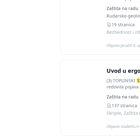
Zaštita na radu
Rudarsko-geološ
19 stranica
Bezbednost i zd
Objavio Jeca05
·
4. a
Uvod u erg
(3) TOPLINSKI
S
redovita pojava
Zaštita na radu
137 stranica
Skripte, Zaštita
Objavio studenti.rs
·