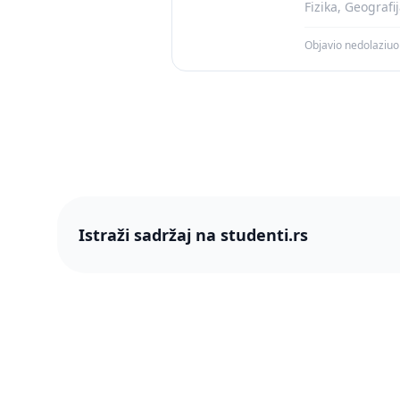
Fizika, Geografij
Objavio nedolaziuo
Istraži sadržaj na studenti.rs