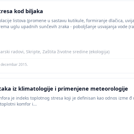
stresa kod biljaka
lacije listova (promene u sastavu kutikule, formiranje dlačica, uvij
prema uglu upadnih sunčevih zraka - poboljšanje usvajanja vode (raz
arski radovi, Skripte, Zaštita životne sredine (ekologija)
. decembar 2015.
taka iz klimatologije i primenjene meteorologije
ra je indeks toplotnog stresa koji je definisan kao odnos izme đ u k
toplotni komfor i...