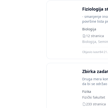
Fiziologija 
- smanjenje inso
površine lista 
Biologija
12 stranica
Biologija, Semin
Objavio ivavr84
·
21
Zbirka zada
Druga mera komfo
da bi se održao 
Fizika
Fizički fakultet
233 stranica