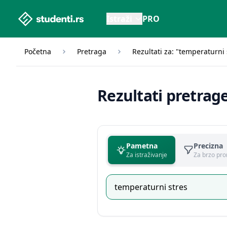
studenti.rs home page
Istraži
PRO
Početna
Pretraga
Rezultati za: "temperaturni 
Rezultati pretrag
Pametna
Precizna
Za istraživanje
Za brzo pro