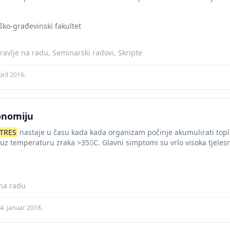
ko-građevinski fakultet
ravlje na radu, Seminarski radovi, Skripte
pril 2016.
onomiju
TRES
nastaje u času kada kada organizam počinje akumulirati toplin
 uz temperaturu zraka >35C. Glavni simptomi su vrlo visoka tjelesn
 na radu
4. januar 2018.