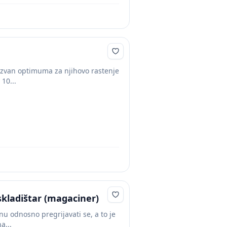
 izvan optimuma za njihovo rastenje
10...
kladištar (magaciner)
u odnosno pregrijavati se, a to je
a...