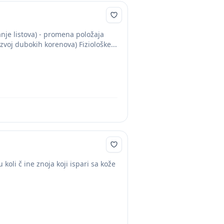
anje listova) - promena položaja
voj dubokih korenova) Fiziološke...
oli č ine znoja koji ispari sa kože