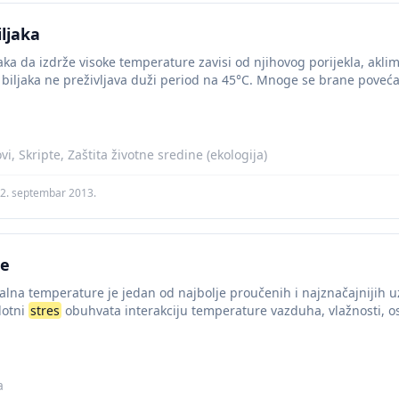
ljaka
ka da izdrže visoke temperature zavisi od njihovog porijekla, aklim
 biljaka ne preživljava duži period na 45°C. Mnoge se brane poveć
i, Skripte, Zaštita životne sredine (ekologija)
2. septembar 2013.
ne
alna temperature je jedan od najbolje proučenih i najznačajnijih u
lotni
stres
obuhvata interakciju temperature vazduha, vlažnosti, os
a, gde je...
a