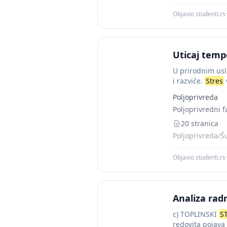
Objavio studenti.rs
·
Uticaj temp
U prirodnim usl
i razviće.
Stres
Poljoprivreda
Poljoprivredni f
20 stranica
Poljoprivreda/Š
Objavio studenti.rs
·
Analiza rad
c) TOPLINSKI
S
redovita pojava