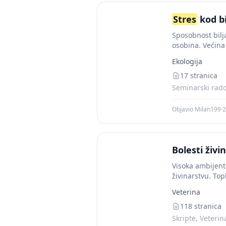
Stres
kod bi
Sposobnost bilja
osobina. Većina
imaju...
Ekologija
17 stranica
Seminarski radov
Objavio Milan199
·
2
Bolesti živi
Visoka ambijent
živinarstvu. Top
strujanja vazduh
Veterina
118 stranica
Skripte, Veterin