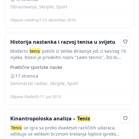
Obrazovanje, Skripte, Sport
Objavio raindrop7
·
23. decembar 2016.
Historija nastanka i razvoj tenisa u svijetu
Moderni
tenis
potiče iz Velike Britanije još iz kasnog 19.
vijeka. Nosio je prvobitni naziv "Lawn tennis", što bi
označavalo
tenis
na travnjaku. Ubrzo je stekao veliku
Praktične sportske nauke
popularnost u Evropi,...
17 stranica
Seminarski radovi, Skripte, Sport
Objavio VladanD
·
11. jun 2013.
Kinantropoloska analiza –
Tenis
Tenis
se igra sa preko dvadeset različitih udaraca,
odlikuje se velikom brzinom kretanja loptice (preko