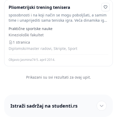
Pliometrijski trening tenisera
sposobnosti i na koji naĉin se mogu poboljšati, a samim
time i unaprijediti sama teniska igra. Veća dinamika igre
(prosjeĉno trajanje poena 2,7 – 8,2 sekunde, ovisno o
Praktične sportske nauke
podlozi) dovela...
Kineziološki fakultet
1 stranica
Diplomski/master radovi, Skripte, Sport
Objavio Jasmina74
·
5. april 2014.
Prikazani su svi rezultati za ovaj upit.
Istraži sadržaj na studenti.rs