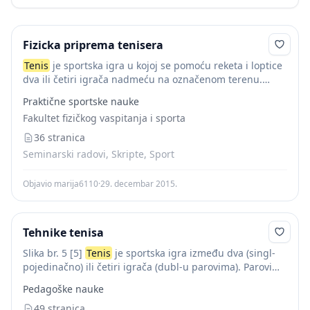
Fizicka priprema tenisera
Tenis
je sportska igra u kojoj se pomoću reketa i loptice
dva ili četiri igrača nadmeću na označenom terenu.
Osim što je vrlo raširen vid rekreacije
tenis
je i
Praktične sportske nauke
popularan...
Fakultet fizičkog vaspitanja i sporta
36 stranica
Seminarski radovi, Skripte, Sport
Objavio marija6110
·
29. decembar 2015.
Tehnike tenisa
Slika br. 5 [5]
Tenis
je sportska igra između dva (singl-
pojedinačno) ili četiri igrača (dubl-u parovima). Parovi
mogu biti muški, ženski i mešoviti. Izvodi se na
Pedagoške nauke
obeleženom igralištu s reketima...
49 stranica