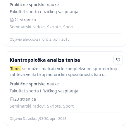
200km/h), sa različitim rotacijama loptice. Dvadeset
Praktične sportske nauke
posto udaraca igrači izvode u neoptimalnom
Fakultet sporta i fizičkog vaspitanja
ravnotežnom položaju i...
21 stranica
Seminarski radovi, Skripte, Sport
Objavio alexxxxxsandric
·
2. april 2015.
Kiantropološka analiza tenisa
Tenis
se može smatrati vrlo kompleksnim sportom koji
zahteva veliki broj motoričkih sposobnosti, kao i
tehničko-taktičku, kondicijsku i psihološku pripremu koje
Praktične sportske nauke
samo neraskidivo povezane vode do uspeha.
Tenis
kao
Fakultet sporta i fizičkog vaspitanja
kompleksna igra...
23 stranica
Seminarski radovi, Skripte, Sport
Objavio Davidkralj93
·
30. april 2013.