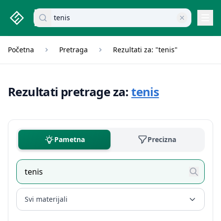
studenti.rs home page
Pretraži dokumente
Navi
Početna
Pretraga
Rezultati za: "tenis"
Rezultati pretrage za:
tenis
Pametna
Precizna
Svi materijali