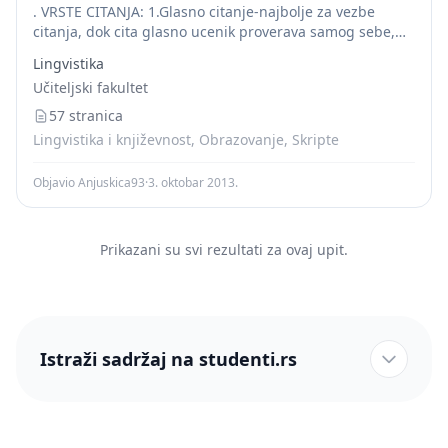
. VRSTE CITANJA: 1.Glasno citanje-najbolje za vezbe
citanja, dok cita glasno ucenik proverava samog sebe,
snaznije dozivljava tekst, izostrava sluh I jezicko
Lingvistika
osecanje.2.Tiho citanje (citanje u sebi)- ekonomicno I
Učiteljski fakultet
finkcionalno,...
57 stranica
Lingvistika i književnost, Obrazovanje, Skripte
Objavio Anjuskica93
·
3. oktobar 2013.
Prikazani su svi rezultati za ovaj upit.
Istraži sadržaj na studenti.rs