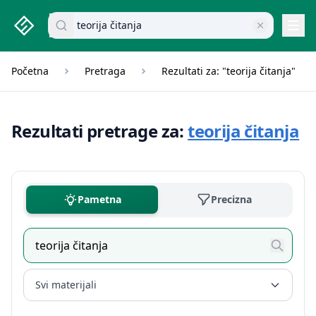
studenti.rs home page
Pretraži dokumente
Navi
Početna
Pretraga
Rezultati za: "teorija čitanja"
Rezultati pretrage za:
teorija čitanja
Pametna
Precizna
Svi materijali