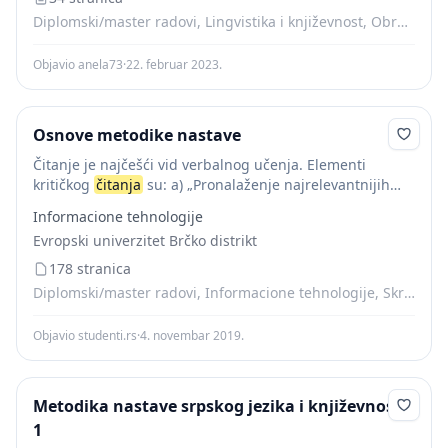
Diplomski/master radovi, Lingvistika i književnost, Obrazovanje, Ostalo
Objavio anela73
·
22. februar 2023.
Osnove metodike nastave
Čitanje je najčešći vid verbalnog učenja. Elementi
kritičkog
čitanja
su: a) „Pronalaženje najrelevantnijih
ideja i relacija u članku; b) Otkrivanje i formulisanje
Informacione tehnologije
najbitnijih problema u tekstu; c) Ispitivanje da li...
Evropski univerzitet Brčko distrikt
178 stranica
Diplomski/master radovi, Informacione tehnologije, Skripte
Objavio studenti.rs
·
4. novembar 2019.
Metodika nastave srpskog jezika i književnosti
1