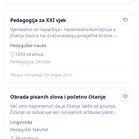
Pedagogija za XXI vjek
Vjerovatno se najopštija i neosnovana koncepcija o
čitanju bazira na izračunavanju prosječne brzine i
nečistoće
čitanja
. Zapravo, sporiji čitači ujedno
Pedagoške nauke
ostvaruju više grešaka. Oni čitaju besciljno i pasivno i
imaju...
1033 stranica
Pedagogija, Skripte
Objavio marijabojic
·
29. avgust 2014.
Obrada pisanih slova i početno čitanje
Već smo napomenuli da je čitanje lakše od pisanja.
Čitanje se ostvaruje već razvijenim artikulacijskim
organima, a grafomotorika je manje razvijena. Ono je
Lingvistika
kao izvor spoznaje korisnije od pisanja. Time...
Pedagoški fakultet
34 stranica