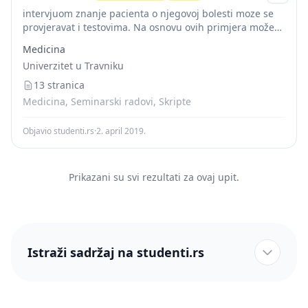
intervjuom znanje pacienta o njegovoj bolesti moze se
provjeravat i testovima. Na osnovu ovih primjera može
se utvrditi da se potreba za dobro osmišljenom
Medicina
evaulacijom nameće u onim ustanovama u...
Univerzitet u Travniku
13 stranica
Medicina, Seminarski radovi, Skripte
Objavio studenti.rs
·
2. april 2019.
Prikazani su svi rezultati za ovaj upit.
Istraži sadržaj na studenti.rs