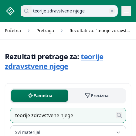
studenti.rs home page
Pretraži dokumente
Navi
Početna
Pretraga
Rezultati za: "teorije zdravstvene njege"
Rezultati pretrage za:
teorije
zdravstvene njege
Pametna
Precizna
Svi materijali