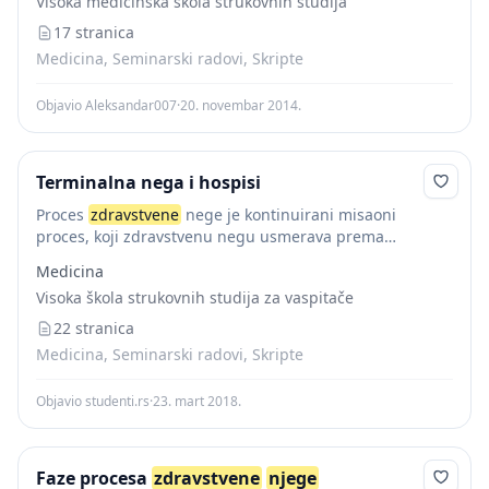
Visoka medicinska škola strukovnih studija
nega je usmerena prema čoveku, zdravlju, bolestima,...
17 stranica
Medicina, Seminarski radovi, Skripte
Objavio Aleksandar007
·
20. novembar 2014.
Terminalna nega i hospisi
Proces
zdravstvene
nege je kontinuirani misaoni
proces, koji zdravstvenu negu usmerava prema
bolesniku-štićeniku, za razliku od shvatanja nege
Medicina
bolesnika kao medicinsko-tehničke nauke. Zdravstvena
Visoka škola strukovnih studija za vaspitače
nega je usmerena prema čoveku, zdravlju, bolestima,...
22 stranica
Medicina, Seminarski radovi, Skripte
Objavio studenti.rs
·
23. mart 2018.
Faze procesa
zdravstvene
njege