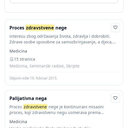
Proces
zdravstvene
nege
interesu zbog održavanja života, zdravlja i dobrobiti.
Zdrave osobe sposobne za samozbrinjavanje, a djeca,
stare, bolesne i nemoćne osobe zahtijevaju pomoć
Medicina
(manju ili veću) pri aktivnostima samozbrinjavanja
Teorija
15 stranica
zdravstvene
njege
...
Medicina, Seminarski radovi, Skripte
Objavio edie
·
19. februar 2015.
Palijativna nega
Proces
zdravstvene
nege je kontinuirani misaoni
proces, koji zdravstvenu negu usmerava prema
bolesniku-štićeniku, za razliku od shvatanja nege
Medicina
bolesnika kao medicinsko-tehničke nauke. Zdravstvena