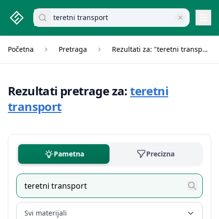
studenti.rs home page
Pretraži dokumente
Navi
Početna
Pretraga
Rezultati za: "teretni transport"
Rezultati pretrage za:
teretni
transport
Pametna
Precizna
Svi materijali