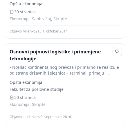
kola za čvrst, tečan ili rasuti teret; kola različitih
Opšta ekonomija
zapremina i tehničkih mogućnosti po...
39 stranica
Ekonomija, Saobraćaj, Skripte
Objavio Milenko213
·
1. oktobar 2014.
Osnovni pojmovi logistike i primenjene
tehnologije
- Nosilac kontinentalnog prevoza i primarno se realizuje
od strane državnih železnica - Terminali primaju i
razvrstavaju pošiljke koje se nalaze u vagonima tako što
Opšta ekonomija
se otkače vagoni sa jedne...
Fakultet za poslovne studije
50 stranica
Ekonomija, Skripte
Objavio studenti.rs
·
9. septembar 2016.