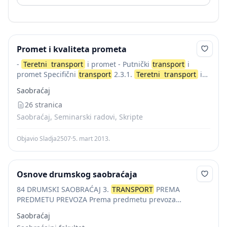
Promet i kvaliteta prometa
-
Teretni
transport
i promet - Putnički
transport
i
promet Specifični
transport
2.3.1.
Teretni
transport
i
promet
Teretni
transport
i promet je profesijonalna
Saobraćaj
djelatnost prevoženja, premještanja, prenošenje,
transportiranja, prometovanja stvarnih...
26 stranica
Saobraćaj, Seminarski radovi, Skripte
Objavio Sladja2507
·
5. mart 2013.
Osnove drumskog saobraćaja
84 DRUMSKI SAOBRAĆAJ 3.
TRANSPORT
PREMA
PREDMETU PREVOZA Prema predmetu prevoza
transport
može biti:
teretni
transport
i - putnički
Saobraćaj
transport
. 3.1
TERETNI
TRANSPORT
Teretni