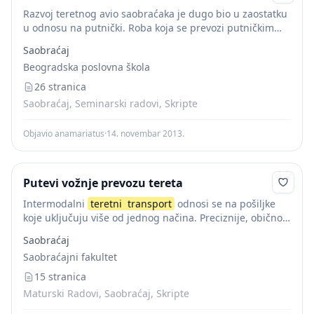
Razvoj teretnog avio saobraćaka je dugo bio u zaostatku
u odnosu na putnički. Roba koja se prevozi putničkim
avionima predstavlja dopunski prihod za aviokompanije,
Saobraćaj
ali se u slučaju preopterećenosti, prioritet...
Beogradska poslovna škola
26 stranica
Saobraćaj, Seminarski radovi, Skripte
Objavio anamariatus
·
14. novembar 2013.
Putevi vožnje prevozu tereta
Intermodalni
teretni
transport
odnosi se na pošiljke
koje uključuju više od jednog načina. Preciznije, obično
se odnosi na upotrebu intermodalnih kontejnera za
Saobraćaj
transport
koji se lako prenosi između broda, šine,...
Saobraćajni fakultet
15 stranica
Maturski Radovi, Saobraćaj, Skripte