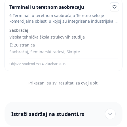
Terminali u teretnom saobracaju
6 Terminali u teretnom saobraćaju Teretno selo je
komercijalna oblast, u kojoj su integrisana industrijska,
intermodalna, distributivna i logistička infrastruktura sa
Saobraćaj
nizom pratećih usluga namenjenih lakšem protoku
Visoka tehnička škola strukovnih studija
robe.Glavna odlika teretnog...
20 stranica
Saobraćaj, Seminarski radovi, Skripte
Objavio studenti.rs
·
14. oktobar 2019.
Prikazani su svi rezultati za ovaj upit.
Istraži sadržaj na studenti.rs