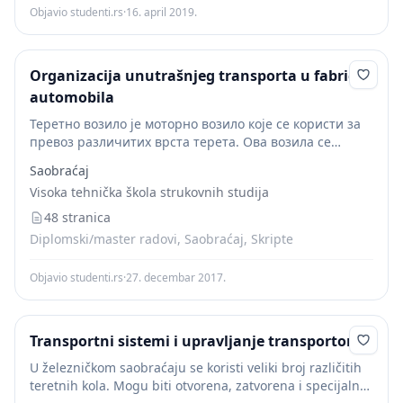
Objavio studenti.rs
·
16. april 2019.
Organizacija unutrašnjeg transporta u fabrici
automobila
Теретно возило је моторно возило које се користи за
превоз различитих врста терета. Ова возила се
уанглосаксонским земљама називају још и возила за
Saobraćaj
превоз тешког терета (HGB – Heavy Goods...
Visoka tehnička škola strukovnih studija
48 stranica
Diplomski/master radovi, Saobraćaj, Skripte
Objavio studenti.rs
·
27. decembar 2017.
Transportni sistemi i upravljanje transportom
U železničkom saobraćaju se koristi veliki broj različitih
teretnih kola. Mogu biti otvorena, zatvorena i specijalna,