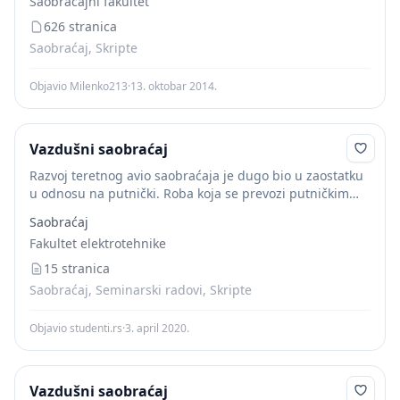
Saobraćajni fakultet
transport
ustvari predstavlja proizvod rada
saobraćajnog...
626 stranica
Saobraćaj, Skripte
Objavio Milenko213
·
13. oktobar 2014.
Vazdušni saobraćaj
Razvoj teretnog avio saobraćaja je dugo bio u zaostatku
u odnosu na putnički. Roba koja se prevozi putničkim
avionima predstavlja dopunski prihod za aviokompanije,
Saobraćaj
ali se u slučaju preopterećenosti, prioritet...
Fakultet elektrotehnike
15 stranica
Saobraćaj, Seminarski radovi, Skripte
Objavio studenti.rs
·
3. april 2020.
Vazdušni saobraćaj