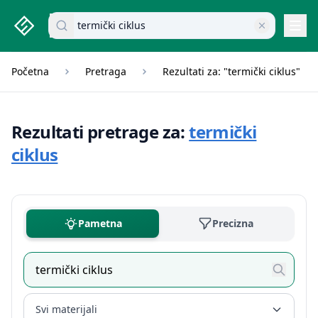
studenti.rs home page
Pretraži dokumente
Navi
Početna
Pretraga
Rezultati za: "termički ciklus"
Rezultati pretrage za:
termički
ciklus
Pametna
Precizna
Svi materijali