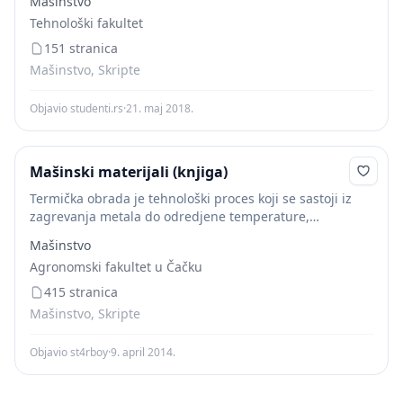
Mašinstvo
Tehnološki fakultet
151 stranica
Mašinstvo, Skripte
Objavio studenti.rs
·
21. maj 2018.
Mašinski materijali (knjiga)
Termička obrada je tehnološki proces koji se sastoji iz
zagrevanja metala do odredjene temperature,
zadržavanja na toj temperaturi i hladjenja do sobne
Mašinstvo
temperature (sl. 7.1). Ponekad se u cilju transformacije...
Agronomski fakultet u Čačku
415 stranica
Mašinstvo, Skripte
Objavio st4rboy
·
9. april 2014.