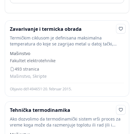
Zavarivanje i termicka obrada
Termičkim ciklusom je definisana maksimalna
temperatura do koje se zagrijao metal u datoj tački,
vrijeme zadržavanja metala iznad date temperature i
Mašinstvo
brzina zagrijavanja i hlađenja u procesu zavarivanja.
Fakultet elektrotehnike
Navedeni parametri...
493 stranica
Mašinstvo, Skripte
Objavio dd1494651
·
20. februar 2015.
Tehnička termodinamika
Ako dozvolimo da termodinamički sistem vrši proces za
vreme koga može da razmenjuje toplotu ili rad (ili i
jedno i drugo) sa okolinom tako da iz stanja “ 1 ”...