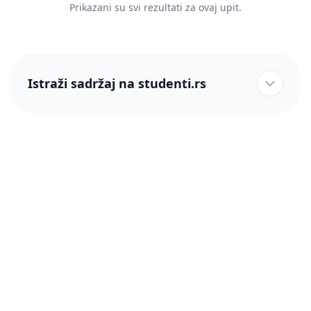
Prikazani su svi rezultati za ovaj upit.
Istraži sadržaj na studenti.rs
studenti.rs naslovnica
Više od 250 hiljada studenata nam je ukazalo poverenje!
studenti.rs
Podrška
O nama
Pomoć