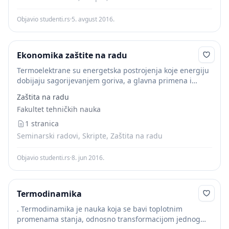
Objavio studenti.rs
·
5. avgust 2016.
Ekonomika zaštite na radu
Termoelektrane su energetska postrojenja koje energiju
dobijaju sagorijevanjem goriva, a glavna primena i
svrha termoenergetskih postrojenja je proizvodnja pare
Zaštita na radu
koja će pokretati turbinu, a potom i generator električne
Fakultet tehničkih nauka
energije. Osnovna...
1 stranica
Seminarski radovi, Skripte, Zaštita na radu
Objavio studenti.rs
·
8. jun 2016.
Termodinamika
. Termodinamika je nauka koja se bavi toplotnim
promenama stanja, odnosno transformacijom jednog