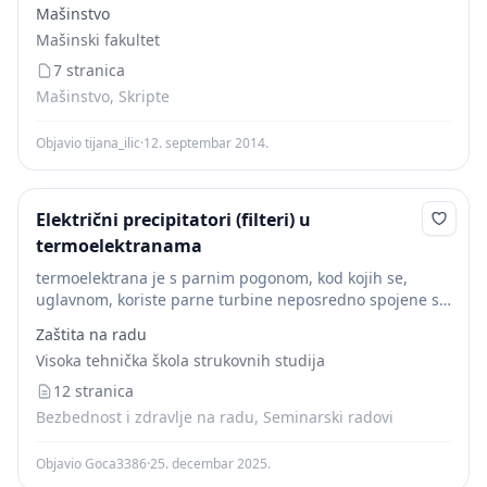
oblika energije u drugi oblik energije, pre svega
Mašinstvo
mehaničke energije u toplotnu energiju i obrnuto. Jedni
Mašinski fakultet
oblici...
7 stranica
Mašinstvo, Skripte
Objavio tijana_ilic
·
12. septembar 2014.
Električni precipitatori (filteri) u
termoelektranama
termoelektrana je s parnim pogonom, kod kojih se,
uglavnom, koriste parne turbine neposredno spojene sa
generatorom (turbogenerator). U ovim elektranama
Zaštita na radu
toplota dobijena sagorevanjem goriva predaje se
Visoka tehnička škola strukovnih studija
vodenoj pari koja u...
12 stranica
Bezbednost i zdravlje na radu, Seminarski radovi
Objavio Goca3386
·
25. decembar 2025.