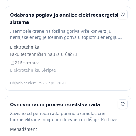
Odabrana poglavlja analize elektroenergetskih
sistema
. Termoelektrane na fosilna goriva vrše konverziju
hemijske energije fosilnih goriva u toplotnu energiju,
koja se koristi za dobijanje vodene pare za pokretanje
Elektrotehnika
turbina, a zatim posredstvom generatora konvertuje u...
Fakultet tehničkih nauka u Čačku
216 stranica
Elektrotehnika, Skripte
Objavio studenti.rs
·
28. april 2020.
Osnovni radni procesi i sredstva rada
Zavisno od perioda rada pumno-akumulacione
hidroelektrane mogu biti dnevne i godišnje. Kod ove
poslednje akumulaciono jezero se puni vodom u kišnom
Menadžment
periodu, a voda iz akumilacije se koristi za proizvodnju...