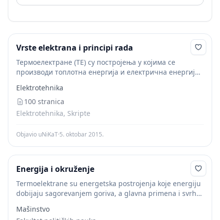
Vrste elektrana i principi rada
Термоелектране (ТЕ) су постројења у којима се
производи топлотна енергија и електрична енергија.
Слика 19. Термоелектрана на угаљ у Флориди
Elektrotehnika
100 stranica
Elektrotehnika, Skripte
Objavio uNiKaT
·
5. oktobar 2015.
Energija i okruženje
Termoelektrane su energetska postrojenja koje energiju
dobijaju sagorevanjem goriva, a glavna primena i svrha
termoenergetskih postrojenja je proizvodnja pare koja
Mašinstvo
će pokretati turbinu, a potom i generator električne