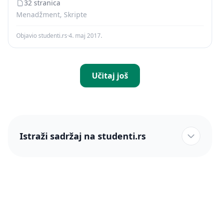
32 stranica
Menadžment, Skripte
Objavio studenti.rs
·
4. maj 2017.
Učitaj još
Istraži sadržaj na studenti.rs
studenti.rs naslovnica