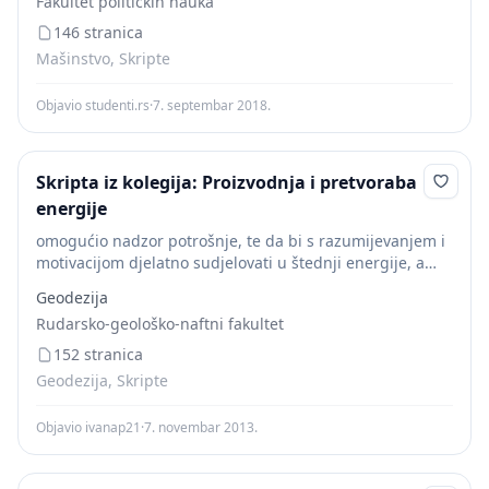
Fakultet političkih nauka
energije. Tehničko...
146 stranica
Mašinstvo, Skripte
Objavio studenti.rs
·
7. septembar 2018.
Skripta iz kolegija: Proizvodnja i pretvoraba
energije
omogućio nadzor potrošnje, te da bi s razumijevanjem i
motivacijom djelatno sudjelovati u štednji energije, a
time i novca. 3. PODJELA TEHNOLOGIJE CTS-A 3.1.
Geodezija
Termoelektrane Termoelektrane su energetska
Rudarsko-geološko-naftni fakultet
postrojenja koje...
152 stranica
Geodezija, Skripte
Objavio ivanap21
·
7. novembar 2013.