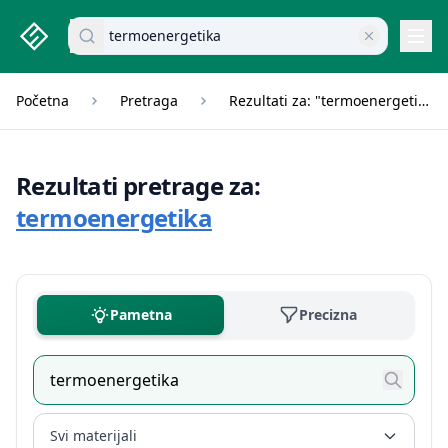
studenti.rs home page
Pretraži dokumente
Navi
Početna
Pretraga
Rezultati za: "termoenergetika"
Rezultati pretrage za:
termoenergetika
Pametna
Precizna
Svi materijali