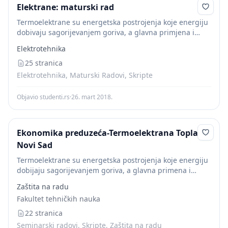
Elektrane: maturski rad
Termoelektrane su energetska postrojenja koje energiju
dobivaju sagorijevanjem goriva, a glavna primjena i
svrha termoenergetskih postrojenja je proizvodnja pare
Elektrotehnika
koja će pokretati turbinu, a potom i generator električne
energije. 7...
25 stranica
Elektrotehnika, Maturski Radovi, Skripte
Objavio studenti.rs
·
26. mart 2018.
Ekonomika preduzeća-Termoelektrana Toplana
Novi Sad
Termoelektrane su energetska postrojenja koje energiju
dobijaju sagorijevanjem goriva, a glavna primena i
svrha termoenergetskih postrojenja je proizvodnja pare
Zaštita na radu
koja će pokretati turbinu, a potom i generator električne
Fakultet tehničkih nauka
energije. Osnovna...
22 stranica
Seminarski radovi, Skripte, Zaštita na radu