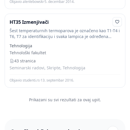
Objavio alenlebowski
·
5. decembar 2014.
HT35 Izmenjivači
Šest temperaturnih termoparova je označeno kao T1-T4 i
T6, T7 za identifikaciju i svaka lampica je određena
malim utikačem za povezivanje sa odgovarajućim
Tehnologija
kućištem koje se nalazi sa lijeve strane...
Tehnološki fakultet
43 stranica
Seminarski radovi, Skripte, Tehnologija
Objavio studenti.rs
·
13. septembar 2016.
Prikazani su svi rezultati za ovaj upit.