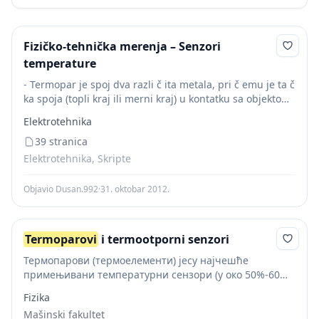
Fizičko-tehnička merenja – Senzori
temperature
- Termopar je spoj dva razli č ita metala, pri č emu je ta č
ka spoja (topli kraj ili merni kraj) u kontatku sa objektom
čija se temperatura određuje,...
Elektrotehnika
39 stranica
Elektrotehnika, Skripte
Objavio Dusan.992
·
31. oktobar 2012.
Termoparovi
i termootporni senzori
Термопарови (термоелементи) јесу најчешће
примењивани температурни сензори (у окo 50%-60%
свих индустријских мерења температуре). Разлог томе
Fizika
су врло широки мерни опсези појединих типова
Mašinski fakultet
термопарова као и сразмерно ниске цене.