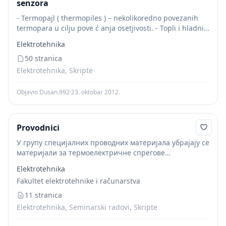
senzora
- Termopajl ( thermopiles ) – nekolikoredno povezanih
termopara u cilju pove ć anja osetjivosti. - Topli i hladni
spoj termopara. → - Termopara generiše napon
Elektrotehnika
srazmeran razlici termprature za...
50 stranica
Elektrotehnika, Skripte
Objavio Dusan.992
·
23. oktobar 2012.
Provodnici
У групу специјалних проводних материјала убрајају се
материјали за термоелектричне спрегове
(термопарове), лемове, топљиве осигураче, контакте
Elektrotehnika
и галванске елементе и акумулаторе.
Fakultet elektrotehnike i računarstva
Термоелектричниспрег
илитермопарјеелектропроводноколооддваразличитаматер
11 stranica
јисукрајевинаразличитимтемпературама.МерењемТЕМСмо
Elektrotehnika, Seminarski radovi, Skripte
реногкрајате...