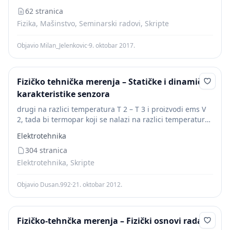
Првобитна...
62 stranica
Fizika, Mašinstvo, Seminarski radovi, Skripte
Objavio Milan_Jelenkovic
·
9. oktobar 2017.
Fizičko tehnička merenja – Statičke i dinamičke
karakteristike senzora
drugi na razlici temperatura T 2 – T 3 i proizvodi ems V
2, tada bi termopar koji se nalazi na razlici temperatura
T 1 – T 3 proizvodio ems...
Elektrotehnika
304 stranica
Elektrotehnika, Skripte
Objavio Dusan.992
·
21. oktobar 2012.
Fizičko-tehnčka merenja – Fizički osnovi rada