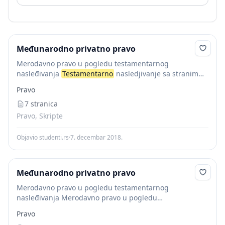
Međunarodno privatno pravo
Merodavno pravo u pogledu testamentarnog
nasleđivanja
Testamentarno
nasledjivanje sa stranim
elementom obuhvata odredjivanje merodavnog prva z
Pravo
testamentarnu sposobnost, odredjivanje merodavnog
prava za sadrzinu testamenta i zaformu testamenta.U
7 stranica
pogledu testamentarne sposobnosti...
Pravo, Skripte
Objavio studenti.rs
·
7. decembar 2018.
Međunarodno privatno pravo
Merodavno pravo u pogledu testamentarnog
nasleđivanja Merodavno pravo u pogledu
testamentalnog nasleđivanja: Merodavno je ono pravo
Pravo
čiji je državljanin bio zaveštalac u momentu sastavljanja