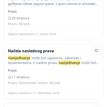
уређени облик једностране, строго личне и опозиве
воље лица које је способно за то а којом одређује
Pravo
расподелу своје имовине за случај смрти...
33 stranica
Pravo, Skripte
Objavio markolovric
·
21. januar 2014.
Načela naslednog prava
Nasljeđivanje
može biti ugovorno, zakonsko i
testamentalno. U našem pravu
nasljeđivanje
može biti
samo zakonsko i testamentalno, i to u vidu univerzalnog
Pravo
ili singularnog nasleđivanja. ( Singularna sukcesija;
Testamentalno nasleđivanje;...
11 stranica
Pravo, Seminarski radovi, Skripte
Objavio studenti.rs
·
11. decembar 2018.