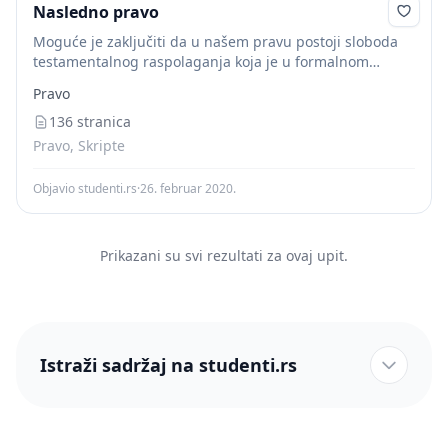
Nasledno pravo
Moguće je zaključiti da u našem pravu postoji sloboda
testamentalnog raspolaganja koja je u formalnom
smislu neograničena, ali i da ta sloboda može biti u
Pravo
faktičkom smislu ponekad ograničena zbog...
136 stranica
Pravo, Skripte
Objavio studenti.rs
·
26. februar 2020.
Prikazani su svi rezultati za ovaj upit.
Istraži sadržaj na studenti.rs