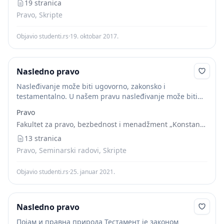
testamenta. Raspolaganje imovinom zavisiće od
19 stranica
vremena...
Pravo, Skripte
Objavio studenti.rs
·
19. oktobar 2017.
Nasledno pravo
Nasleđivanje može biti ugovorno, zakonsko i
testamentalno. U našem pravu nasleđivanje može biti
samo zakonsko i testamentalno, i to u vidu univerzalnog
Pravo
ili singularnog nasleđivanja. ( Singularna sukcesija;
Fakultet za pravo, bezbednost i menadžment „Konstantin Veliki“
Testamentalno nasleđivanje;...
13 stranica
Pravo, Seminarski radovi, Skripte
Objavio studenti.rs
·
25. januar 2021.
Nasledno pravo
Појам и правна природа Тестамент је законом