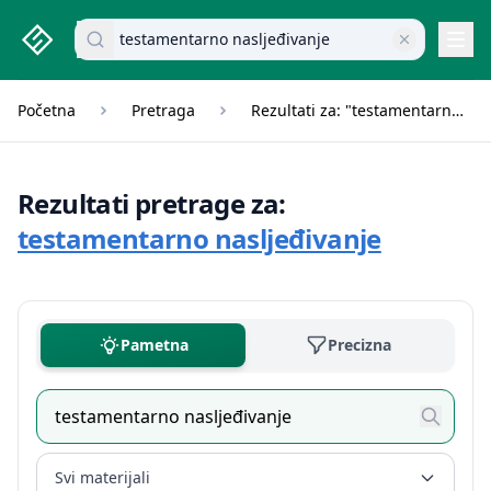
studenti.rs home page
Pretraži dokumente
Navi
Početna
Pretraga
Rezultati za: "testamentarno nasljeđivanje"
Rezultati pretrage za:
testamentarno nasljeđivanje
Pametna
Precizna
Svi materijali