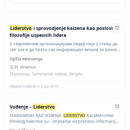
Liderstvo
i sprovodjenje kaizena kao poslovne
filozofije uspesnih lidera
У савременим организацијама лидер није у стању да
све зна и да прати све информације везане за разне
сфере пословања. Постојање тимова и харизматичних
Opšta ekonomija
појединаца који ће их усмеравати основна...
31 stranica
Ekonomija, Seminarski radovi, Skripte
Objavio studenti.rs
·
7. jun 2019.
Vođenje –
Liderstvo
SEMINARSKI RAD VOðENJE-
LIDERSTVO
Karakteristike
timskog liderstva su: -strpljenje da prenesu informacije -
imaju poverenja u druge i mogu se odreci autoriteta -