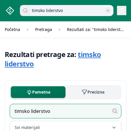
studenti.rs home page
Pretraži dokumente
Navi
Početna
Pretraga
Rezultati za: "timsko liderstvo"
Rezultati pretrage za:
timsko
liderstvo
Pametna
Precizna
Svi materijali