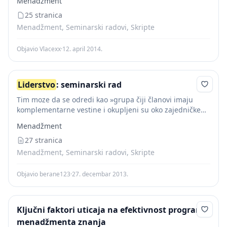
Menadžment
znaju kada treba da intervenisu Uloge timskih lidera su:
-veza...
25 stranica
Menadžment, Seminarski radovi, Skripte
Objavio Vlacexx
·
12. april 2014.
Liderstvo
: seminarski rad
Tim moze da se odredi kao »grupa čiji članovi imaju
komplementarne vestine i okupljeni su oko zajedničke
svrhe ili skupa radnih ciljeva, za čije ostvarivanje su
Menadžment
podjednako svi odgovorni. S...
27 stranica
Menadžment, Seminarski radovi, Skripte
Objavio berane123
·
27. decembar 2013.
Ključni faktori uticaja na efektivnost programa
menadžmenta znanja