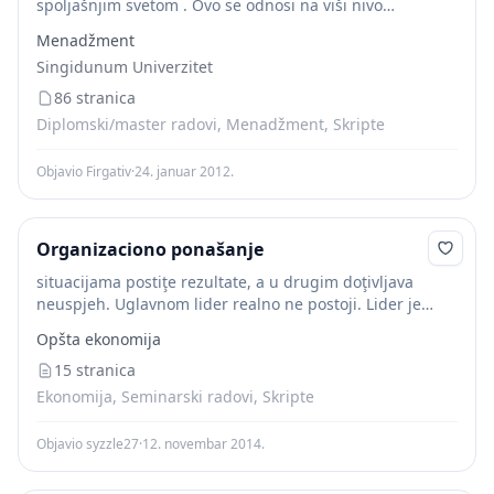
spoljašnjim svetom . Ovo se odnosi na viši nivo
menadžmenta, druge organizacione radne timove,
Menadžment
klijente, ili snadbevače. Lider predstavlja tim drugim...
Singidunum Univerzitet
86 stranica
Diplomski/master radovi, Menadžment, Skripte
Objavio Firgativ
·
24. januar 2012.
Organizaciono ponašanje
situacijama postiţe rezultate, a u drugim doţivljava
neuspjeh. Uglavnom lider realno ne postoji. Lider je
neko ko se ističe u najmanje dvije menadţerske vještine i
Opšta ekonomija
jedna od njih je uloga...
15 stranica
Ekonomija, Seminarski radovi, Skripte
Objavio syzzle27
·
12. novembar 2014.