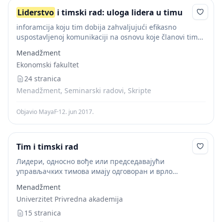
Liderstvo
i timski rad: uloga lidera u timu
inforamcija koju tim dobija zahvaljujući efikasno
uspostavljenoj komunikaciji na osnovu koje članovi tima
mogu brzo i efikasno da reaguju, za razliku od individua,
Menadžment
kao i veća fleksibilnost i hrabrost u...
Ekonomski fakultet
24 stranica
Menadžment, Seminarski radovi, Skripte
Objavio MayaF
·
12. jun 2017.
Tim i timski rad
Лидери, односно вође или председавајући
управљачких тимова имају одговоран и врло
деликатан задатак да процес одлучивања учине
Menadžment
једноставним и довољно ефикасним, а да се при том
Univerzitet Privredna akademija
не огреше о демократска...
15 stranica