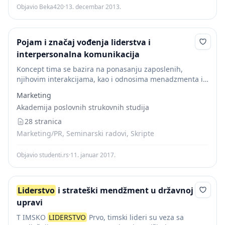
Objavio Beka420
·
13. decembar 2013.
Pojam i značaj vođenja liderstva i
interpersonalna komunikacija
Koncept tima se bazira na ponasanju zaposlenih,
njihovim interakcijama, kao i odnosima menadzmenta i
zaposlenih. Za razliku od koncepta tradicionalne
Marketing
hijerarhije u kojem je autoritet nametnut a ponasanje
Akademija poslovnih strukovnih studija
kontrolisano, u...
28 stranica
Marketing/PR, Seminarski radovi, Skripte
Objavio studenti.rs
·
11. januar 2017.
Liderstvo
i strateški mendžment u državnoj
upravi
T IMSKO
LIDERSTVO
Prvo, timski lideri su veza sa