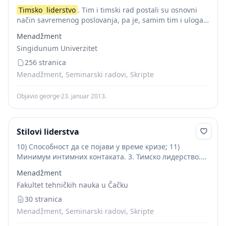
Timsko
liderstvo
. Tim i timski rad postali su osnovni
način savremenog poslovanja, pa je, samim tim i uloga
lidera u usmeravanju članova tima dobija na značaju. Da
Menadžment
bi lider postao...
Singidunum Univerzitet
256 stranica
Menadžment, Seminarski radovi, Skripte
Objavio george
·
23. januar 2013.
Stilovi liderstva
10) Способност да се појави у време кризе; 11)
Минимум интимних контаката. 3. Тимско лидерство.
Тим и тимски рад постали су основни начин
Menadžment
савременог пословања, па је самим тим и...
Fakultet tehničkih nauka u Čačku
30 stranica
Menadžment, Seminarski radovi, Skripte