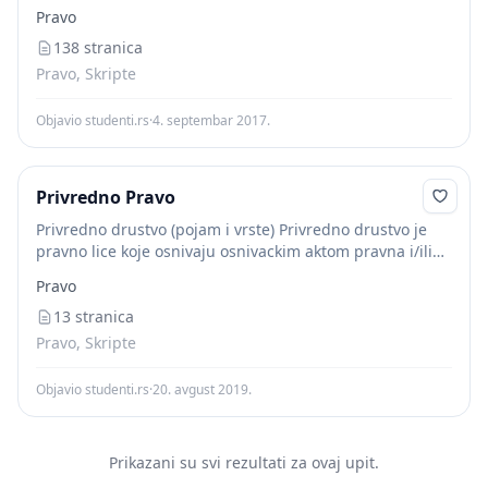
koje nisu zakonom zabranjene, nezavisno od toga da li
Pravo
su određene osnivački aktom,...
138 stranica
Pravo, Skripte
Objavio studenti.rs
·
4. septembar 2017.
Privredno Pravo
Privredno drustvo (pojam i vrste) Privredno drustvo je
pravno lice koje osnivaju osnivackim aktom pravna i/ili
fizicka lica radi obavljanja delatnosti u cilju sticanja
Pravo
dobiti. Privredno drustvo moze obavljati sve...
13 stranica
Pravo, Skripte
Objavio studenti.rs
·
20. avgust 2019.
Prikazani su svi rezultati za ovaj upit.