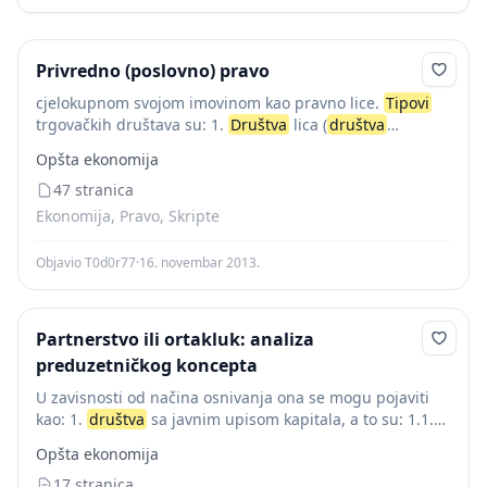
Privredno (poslovno) pravo
cjelokupnom svojom imovinom kao pravno lice.
Tipovi
trgovačkih društava su: 1.
Društva
lica (
društva
personalnog tipa, personalna
društva
) – DNO (društvo
Opšta ekonomija
neograničene odgovonosti), KD (komanditno društvo); 2.
Društva
47 stranica
lica i...
Ekonomija, Pravo, Skripte
Objavio T0d0r77
·
16. novembar 2013.
Partnerstvo ili ortakluk: analiza
preduzetničkog koncepta
U zavisnosti od načina osnivanja ona se mogu pojaviti
kao: 1.
društva
sa javnim upisom kapitala, a to su: 1.1.
akcionarsko društvo, i 1.2. komanditno društvo na akcije;
Opšta ekonomija
2.
društva
...
17 stranica