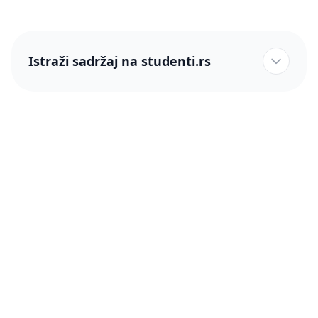
Istraži sadržaj na studenti.rs
studenti.rs naslovnica
Više od 250 hiljada studenata nam je ukazalo poverenje!
studenti.rs
Podrška
O nama
Pomoć
Blog
Kontakt
PRO članstvo (Cene)
Status