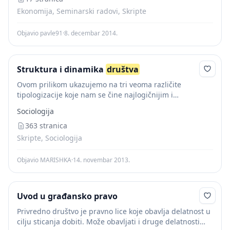
Ekonomija, Seminarski radovi, Skripte
Objavio pavle91
·
8. decembar 2014.
Struktura i dinamika
društva
Ovom prilikom ukazujemo na tri veoma različite
tipologizacije koje nam se čine najlogičnijim i
najpotpunijim po svojim karakteristikama za određenje
Sociologija
istorijskih tipova
društva
, a to su: marksistička
tipologizacija društveno- ekonomskih...
363 stranica
Skripte, Sociologija
Objavio MARISHKA
·
14. novembar 2013.
Uvod u građansko pravo
Privredno društvo je pravno lice koje obavlja delatnost u
cilju sticanja dobiti. Može obavljati i druge delatnosti