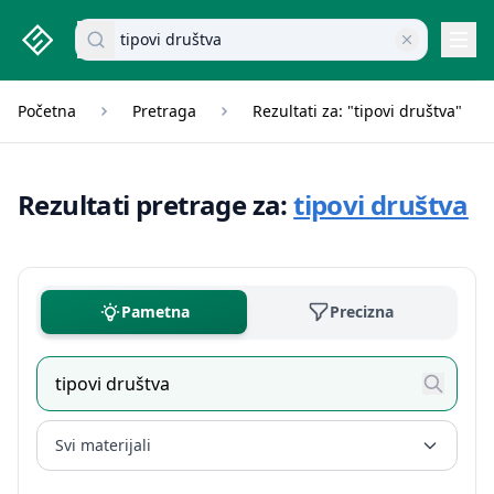
studenti.rs home page
Pretraži dokumente
Navi
Početna
Pretraga
Rezultati za: "tipovi društva"
Rezultati pretrage za:
tipovi društva
Pametna
Precizna
Svi materijali