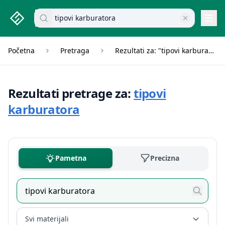
studenti.rs home page
Pretraži dokumente
Navi
Početna
Pretraga
Rezultati za: "tipovi karburatora"
Rezultati pretrage za:
tipovi
karburatora
Pametna
Precizna
Svi materijali