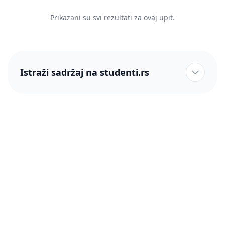
Prikazani su svi rezultati za ovaj upit.
Istraži sadržaj na studenti.rs
studenti.rs naslovnica
Više od 250 hiljada studenata nam je ukazalo poverenje!
studenti.rs
Podrška