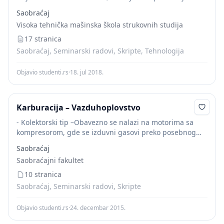
korakom, rotacioni, divergentni, dobošasti, mrežasti
Saobraćaj
kalibrator i slično.
Visoka tehnička mašinska škola strukovnih studija
17 stranica
Saobraćaj, Seminarski radovi, Skripte, Tehnologija
Objavio studenti.rs
·
18. jul 2018.
Karburacija – Vazduhoplovstvo
- Kolektorski tip –Obavezno se nalazi na motorima sa
kompresorom, gde se izduvni gasovi preko posebnog
kolektora usmeravaju u radno kolo turbine, i takođe se
Saobraćaj
može naći na velikim bezkompresorskim...
Saobraćajni fakultet
10 stranica
Saobraćaj, Seminarski radovi, Skripte
Objavio studenti.rs
·
24. decembar 2015.