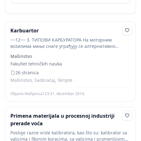
Karbuartor
~~12~~ 3. ТИПОВИ КАРБУРАТОРА На моторним
возилима мање снаге уграђују се алтернативно
следећи типови карбуратора:  WEBER 32 ICEV 10 
Mašinstvo
HOLLEY EUROPEA 32 ICEV 10  SOLEX C 32...
Fakultet tehničkih nauka
26 stranica
Mašinstvo, Saobraćaj, Skripte
Objavio Mafijasica123
·
31. decembar 2014.
Primena materijala u procesnoj industriji
prerade voća
Postoje razne vrste kalibratora, kao što su: kalibrator sa
valjcima i fiksnim koracima, sa valjcima i promenljivim