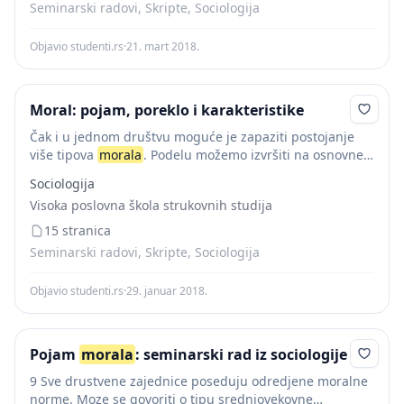
Seminarski radovi, Skripte, Sociologija
Objavio studenti.rs
·
21. mart 2018.
Moral: pojam, poreklo i karakteristike
Čak i u jednom društvu moguće je zapaziti postojanje
više tipova
morala
. Podelu možemo izvršiti na osnovne
tipove
morala
: Tradicionalni moral je moral koji se
Sociologija
zasniva na tradiciji, odnosno običajima....
Visoka poslovna škola strukovnih studija
15 stranica
Seminarski radovi, Skripte, Sociologija
Objavio studenti.rs
·
29. januar 2018.
Pojam
morala
: seminarski rad iz sociologije
9 Sve drustvene zajednice poseduju odredjene moralne
norme. Moze se govoriti o tipu srednjovekovne