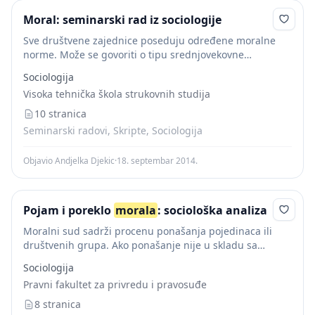
Moral: seminarski rad iz sociologije
Sve društvene zajednice poseduju određene moralne
norme. Može se govoriti o tipu srednjovekovne
moralnosti, o antičkom moralu, o moralu buržoanskih
Sociologija
društava u usponu, o socijalističkom moralu. Međutim, i
Visoka tehnička škola strukovnih studija
u jednom...
10 stranica
Seminarski radovi, Skripte, Sociologija
Objavio Andjelka Djekic
·
18. septembar 2014.
Pojam i poreklo
morala
: sociološka analiza
Moralni sud sadrži procenu ponašanja pojedinaca ili
društvenih grupa. Ako ponašanje nije u skladu sa
moralnim normama onda su ispunjeni uslovi za
Sociologija
preduzimanje moralnih sankcija. Moralna sancija se
Pravni fakultet za privredu i pravosuđe
primenjuje prema...
8 stranica