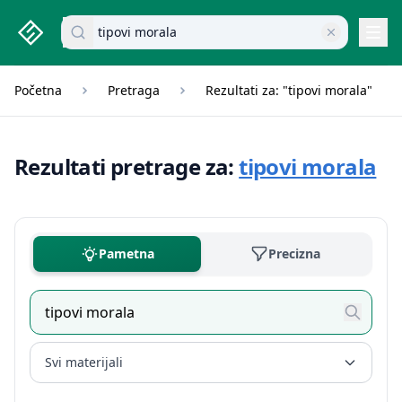
studenti.rs home page
Pretraži dokumente
Navi
Početna
Pretraga
Rezultati za: "tipovi morala"
Rezultati pretrage za:
tipovi morala
Pametna
Precizna
Svi materijali