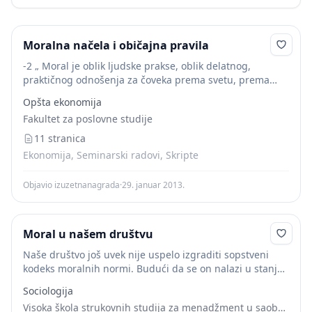
Moralna načela i običajna pravila
-2 „ Moral je oblik ljudske prakse, oblik delatnog,
praktičnog odnošenja za čoveka prema svetu, prema
drugim ljudima, kao i prema samom sebi”. Moral zavisi
Opšta ekonomija
od klasa koje vladaju u...
Fakultet za poslovne studije
11 stranica
Ekonomija, Seminarski radovi, Skripte
Objavio izuzetnanagrada
·
29. januar 2013.
Moral u našem društvu
Naše društvo još uvek nije uspelo izgraditi sopstveni
kodeks moralnih normi. Budući da se on nalazi u stanju
opšte društvene transformacije, evidentno je da se, i
Sociologija
moral društva transformiše. Može...
Visoka škola strukovnih studija za menadžment u saobraćaju