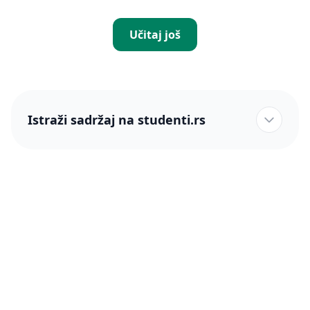
Učitaj još
Istraži sadržaj na studenti.rs
studenti.rs naslovnica
Više od 250 hiljada studenata nam je ukazalo poverenje!