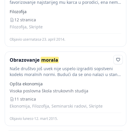
favorizovanje najstarijeg mu karca u porodici, ena nema
prava. Zasniva se na privatnoj, li noj svojini. Zastupljen u
Filozofija
malim seoskim zajednicama. Imperativni, zapovjesti
koje...
12 stranica
Filozofija, Skripte
Objavio usernatasa
·
23. april 2014.
Obrazovanje
morala
Naše društvo još uvek nije uspelo izgraditi sopstveni
kodeks moralnih normi. Budući da se ono nalazi u stanju
opšte društvene transformacije, evidentno je da se,
Opšta ekonomija
uslovno govoreći, i moral društva...
Visoka poslovna škola strukovnih studija
11 stranica
Ekonomija, Filozofija, Seminarski radovi, Skripte
Objavio luness
·
12. mart 2015.