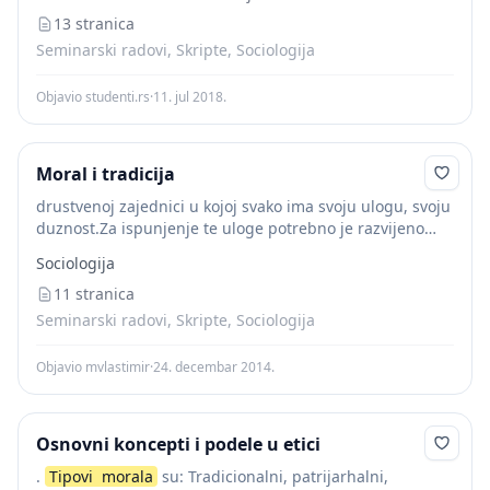
13 stranica
Seminarski radovi, Skripte, Sociologija
Objavio studenti.rs
·
11. jul 2018.
Moral i tradicija
drustvenoj zajednici u kojoj svako ima svoju ulogu, svoju
duznost.Za ispunjenje te uloge potrebno je razvijeno
osecanje duznosti. Moze se govoriti o razlicitimn
Sociologija
tipovima moralnosti kao sto smo u istoriji...
11 stranica
Seminarski radovi, Skripte, Sociologija
Objavio mvlastimir
·
24. decembar 2014.
Osnovni koncepti i podele u etici
.
Tipovi
morala
su: Tradicionalni, patrijarhalni,