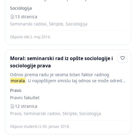
moralnosti, o antickom moralu, o moralu burzoanskih
Sociologija
drustava u usponu, o socijalistickom moralu. Medjutim, I
u...
13 stranica
Seminarski radovi, Skripte, Sociologija
Objavio skk
·
2. maj 2014.
Moral: seminarski rad iz opšte sociologije i
sociologije prava
Odnos prema radu je veoma bitan faktor radnog
morala
. U najopštijem smislu taj odnos se može odrediti
kao pozitivan i kao negativan. Naime, pozitivan odnos
Pravo
prema radu imaju one licnosti...
Pravni fakultet
12 stranica
Pravo, Seminarski radovi, Skripte, Sociologija
Objavio studenti.rs
·
30. januar 2018.