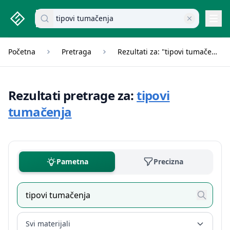
studenti.rs home page
Pretraži dokumente
Navi
Početna
Pretraga
Rezultati za: "tipovi tumačenja"
Rezultati pretrage za:
tipovi
tumačenja
Pametna
Precizna
Svi materijali