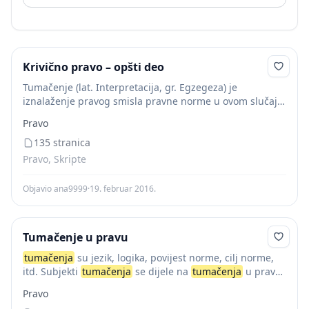
Krivično pravo – opšti deo
Tumačenje (lat. Interpretacija, gr. Egzegeza) je
iznalaženje pravog smisla pravne norme u ovom slučaju
krivičnopravne norme. Da bi se apstraktna
Pravo
krivičnopravna norma, do koje se došlo uopštavanjem i
generalizacijom, mogla...
135 stranica
Pravo, Skripte
Objavio ana9999
·
19. februar 2016.
Tumačenje u pravu
tumačenja
su jezik, logika, povijest norme, cilj norme,
itd. Subjekti
tumačenja
se dijele na
tumačenja
u pravu
kojima se subjekti
tumačenja
bave., a to su:
Pravo
neobvezujuće, obvezujuće, apstraktno i konkretno...