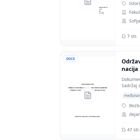
Istor
Fakul
Sofij
7 str.
DOCX
Održav
nacija
Dokument
Sadržaj s
međunaro
Bezbe
deja
47 str.