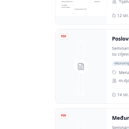
Tijan
12 str.
PDF
Poslov
Seminars
su ciljev
ekonomi
Men
m.dj
14 str.
PDF
Međun
Seminars