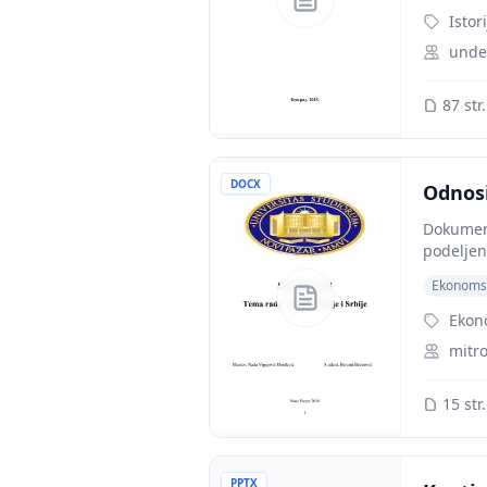
Istor
unde
87 str.
DOCX
Odnosi
Dokument
podeljen 
Ekonoms
Ekon
mitr
15 str.
PPTX