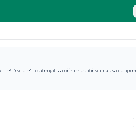
P
nte! 'Skripte' i materijali za učenje političkih nauka i pripre