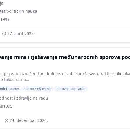
ija
tet političkih nauka
a1999
27. april 2025.
anje mira i rješavanje međunarodnih sporova pod
 je jasno označen kao diplomski rad i sadrži sve karakteristike ak
e fokusira na...
dni sporovi
mirno rješavanje
mirovne operacije
dnost i zdravlje na radu
na1995
24. decembar 2024.