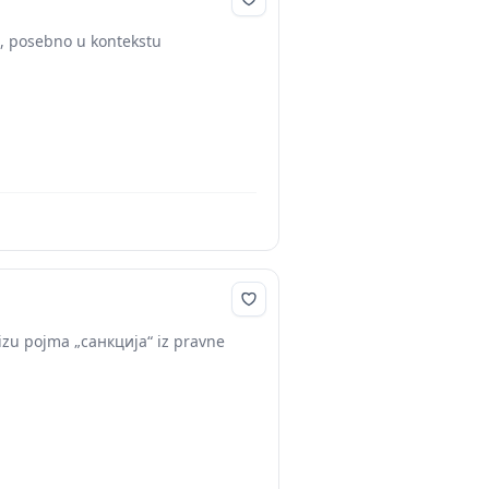
je, posebno u kontekstu
izu pojma „санкција“ iz pravne