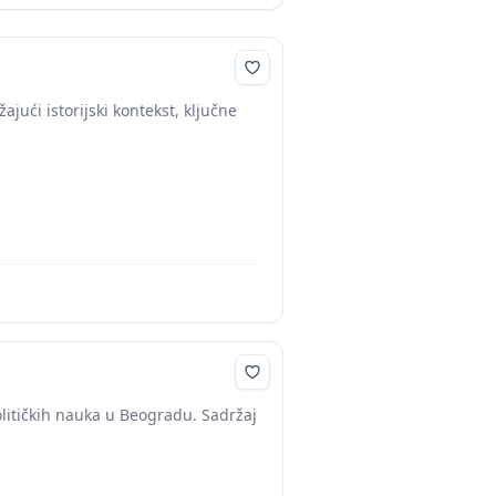
jući istorijski kontekst, ključne
olitičkih nauka u Beogradu. Sadržaj