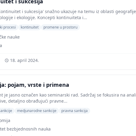
uitet i sukcesija
Kontinuitet i sukcesija' snažno ukazuje na temu iz oblasti geografi
ogije i ekologije. Koncepti kontinuiteta i...
ki procesi
kontinuitet
promene u prostoru
ičke nauke
a
18. april 2024.
ja: pojam, vrste i primena
 je jasno označen kao seminarski rad. Sadržaj se fokusira na anal
ive, detaljno obrađujući pravne...
sankcije
medjunarodne sankcije
pravna sankcija
omija
ltet bezbjednosnih nauka