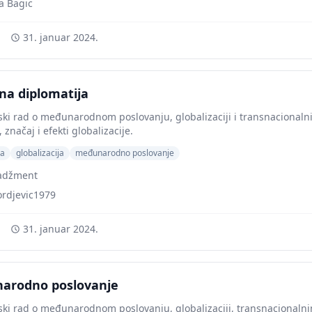
a Bagic
31. januar 2024.
na diplomatija
ki rad o međunarodnom poslovanju, globalizaciji i transnacionaln
i, značaj i efekti globalizacije.
ja
globalizacija
međunarodno poslovanje
adžment
ordjevic1979
31. januar 2024.
arodno poslovanje
ki rad o međunarodnom poslovanju, globalizaciji, transnacionaln