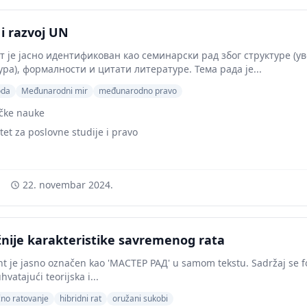
i razvoj UN
 је јасно идентификован као семинарски рад због структуре (ув
ра), формалности и цитати литературе. Тема рада је...
oda
Međunarodni mir
međunarodno pravo
ičke nauke
tet za poslovne studije i pravo
22. novembar 2024.
nije karakteristike savremenog rata
 je jasno označen kao 'МАСТЕР РАД' u samom tekstu. Sadržaj se f
hvatajući teorijska i...
čno ratovanje
hibridni rat
oružani sukobi