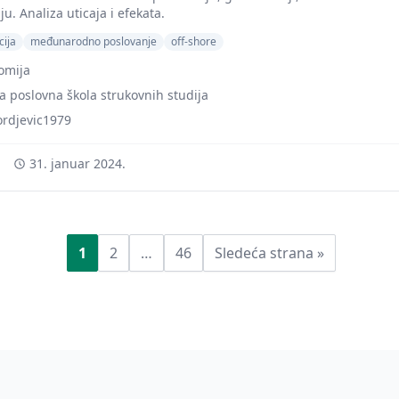
u. Analiza uticaja i efekata.
cija
međunarodno poslovanje
off-shore
omija
a poslovna škola strukovnih studija
ordjevic1979
31. januar 2024.
Posts
pagination
1
2
…
46
Sledeća strana »