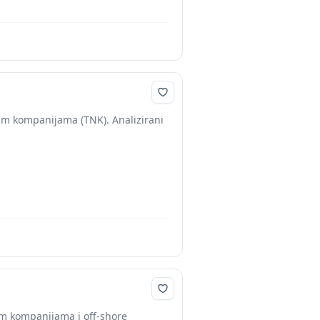
im kompanijama (TNK). Analizirani
im kompanijama i off-shore