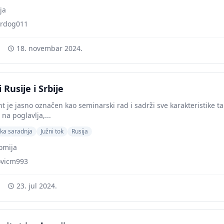
ija
rdog011
18. novembar 2024.
 Rusije i Srbije
 je jasno označen kao seminarski rad i sadrži sve karakteristike ta
na poglavlja,...
ka saradnja
Južni tok
Rusija
omija
ovicm993
23. jul 2024.