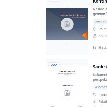
Kontin
Naslov '
geomorfol
geografs
Polit
Kalin
19 str.
DOCX
Sankci
Dokument
perspekt
krivične 
Ekon
Faku