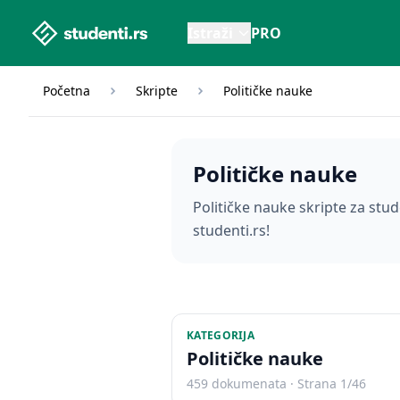
studenti.rs home page
Istraži
PRO
Početna
Skripte
Političke nauke
Političke nauke
Političke nauke skripte za stude
studenti.rs!
KATEGORIJA
Političke nauke
459 dokumenata · Strana 1/46