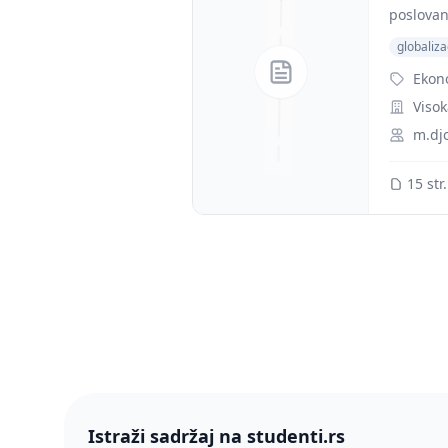
poslovanj
globaliza
Ekon
Visok
m.dj
15 str.
Istraži sadržaj na studenti.rs