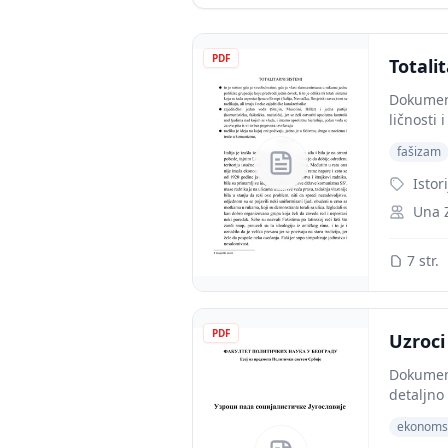
PDF
Totali
Dokument 
ličnosti i
fašizam
Istor
Una 
7 str.
PDF
Uzroci
Dokument
detaljno
ekonomsk