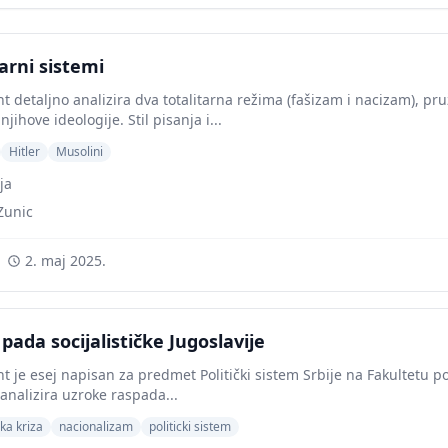
tarni sistemi
detaljno analizira dva totalitarna režima (fašizam i nacizam), pruža
 njihove ideologije. Stil pisanja i...
Hitler
Musolini
ija
Zunic
2. maj 2025.
 pada socijalističke Jugoslavije
 je esej napisan za predmet Politički sistem Srbije na Fakultetu p
 analizira uzroke raspada...
a kriza
nacionalizam
politicki sistem