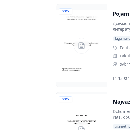
DOCX
Pojam 
Документ
литерату
Liga nar
Polit
Fakul
svbrr
13 str.
DOCX
Najvaž
Dokument
rata, obu
asimetri