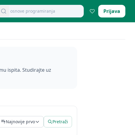
retraži dokumente
Prijava
mikroekonomija pitanja
mu ispita. Studirajte uz
Najnovije prvo
Pretraži