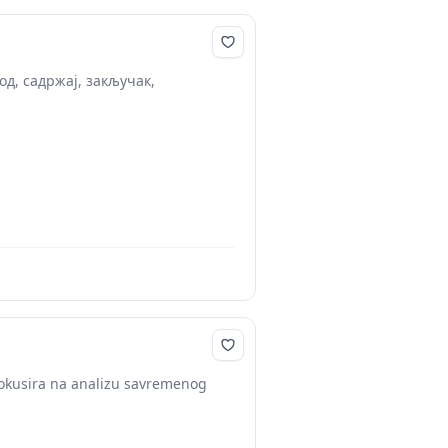
од, садржај, закључак,
okusira na analizu savremenog