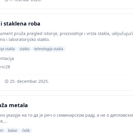
 i staklena roba
ment pruža pregled istorije, proizvodnje i vrsta stakla, uključujući
o i laboratorijsko staklo.
ja stakla
staklo
tehnologija stakla
ntacija
ric28
25. decembar 2025.
aža metala
сно указује на то да је реч о семинарском раду, а не о дипломск
,...
um
bakar
čelik