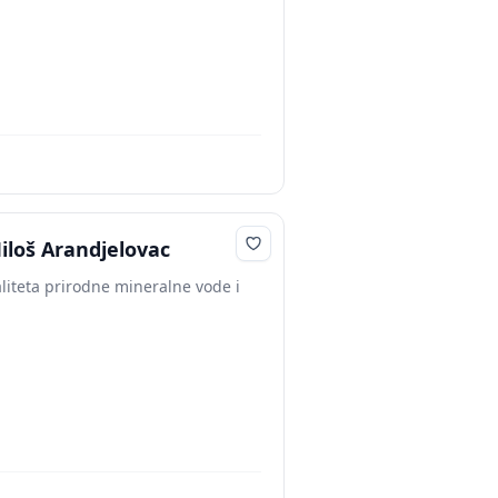
Miloš Arandjelovac
aliteta prirodne mineralne vode i