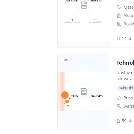
Meta
Akad
Rosk
14 str.
PPT
Tehnol
Naslov d
fokusira
pekarski 
Preze
Ivan
59 str.