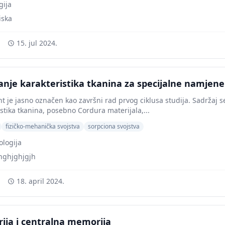
gija
iska
15. jul 2024.
vanje karakteristika tkanina za specijalne namjene
 je jasno označen kao završni rad prvog ciklusa studija. Sadržaj se
istika tkanina, posebno Cordura materijala,...
fizičko-mehanička svojstva
sorpciona svojstva
ologija
hghjghjgjh
18. april 2024.
ja i centralna memorija