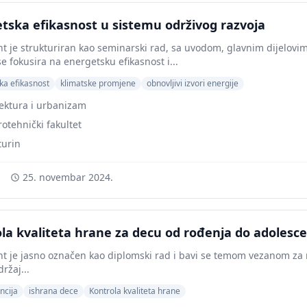
tska efikasnost u sistemu održivog razvoja
 je strukturiran kao seminarski rad, sa uvodom, glavnim dijelovima
e fokusira na energetsku efikasnost i...
ka efikasnost
klimatske promjene
obnovljivi izvori energije
ektura i urbanizam
rotehnički fakultet
turin
25. novembar 2024.
la kvaliteta hrane za decu od rođenja do adolesce
 je jasno označen kao diplomski rad i bavi se temom vezanom za me
ržaj...
ncija
ishrana dece
Kontrola kvaliteta hrane