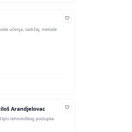
ishode učenja, sadržaj, metode
Miloš Arandjelovac
c. Opis tehnološkog postupka