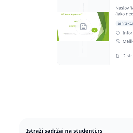
Naslov '
(iako ne
arhitekt
Info
Meli
12 str.
Istraži sadržaj na studenti.rs