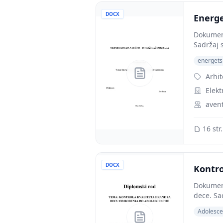
DOCX
Energe
Dokument
Sadržaj s
energets
Arhit
Elekt
aven
16 str.
DOCX
Kontro
Dokument
dece. Sad
Adolesce