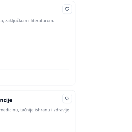
, zaključkom i literaturom.
ncije
dicinu, tačnije ishranu i zdravlje