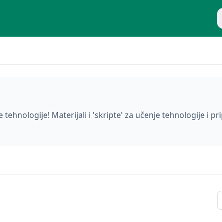
P
 tehnologije! Materijali i 'skripte' za učenje tehnologije i p