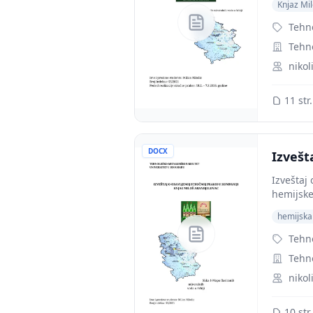
Knjaz Mi
Tehn
Tehno
nikol
11 str.
DOCX
Izvešt
Izveštaj
hemijske
hemijska
Tehn
Tehno
nikol
10 str.