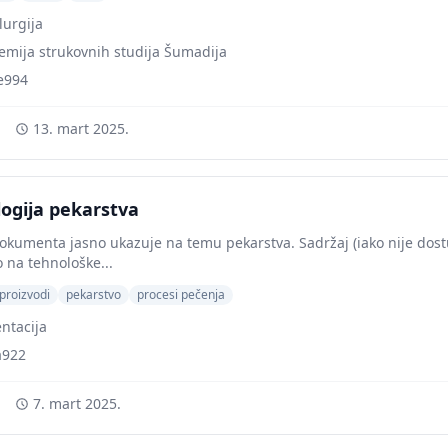
lurgija
emija strukovnih studija Šumadija
e994
13. mart 2025.
ogija pekarstva
okumenta jasno ukazuje na temu pekarstva. Sadržaj (iako nije dostu
o na tehnološke...
proizvodi
pekarstvo
procesi pečenja
ntacija
a922
7. mart 2025.