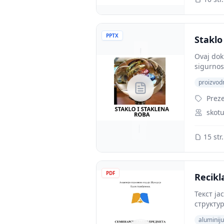
PPTX
Staklo
Ovaj doku
sigurnosn
proizvodn
Preze
skotu
15 str.
PDF
Recikl
Текст ја
структуре
aluminij