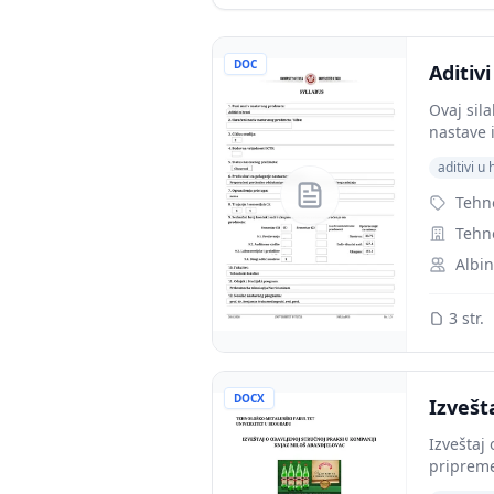
DOC
Aditiv
Ovaj sil
nastave 
aditivi u 
Tehn
Tehno
Albin
3 str.
DOCX
Izvešt
Izveštaj
pripreme 