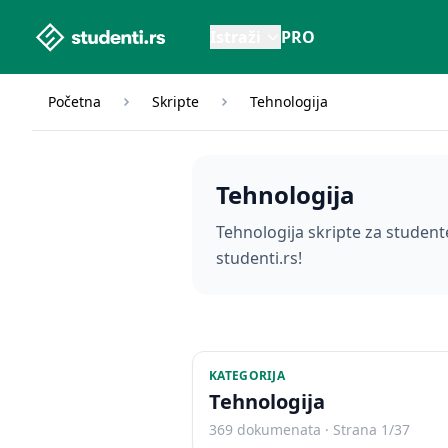
studenti.rs home page
Istraži
PRO
Početna
Skripte
Tehnologija
Tehnologija
Tehnologija skripte za studente
studenti.rs!
KATEGORIJA
Tehnologija
369 dokumenata · Strana 1/37