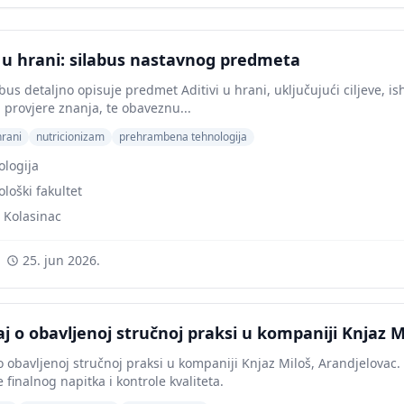
i u hrani: silabus nastavnog predmeta
abus detaljno opisuje predmet Aditivi u hrani, uključujući ciljeve, 
i provjere znanja, te obaveznu...
hrani
nutricionizam
prehrambena tehnologija
ologija
loški fakultet
 Kolasinac
25. jun 2026.
aj o obavljenoj stručnoj praksi u kompaniji Knjaz 
 o obavljenoj stručnoj praksi u kompaniji Knjaz Miloš, Arandjelova
finalnog napitka i kontrole kvaliteta.