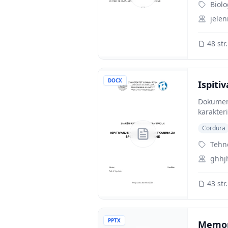
Biolo
jelen
48 str.
DOCX
Ispiti
Dokument
karakter
Cordura
Tehn
ghhj
43 str.
PPTX
Memori