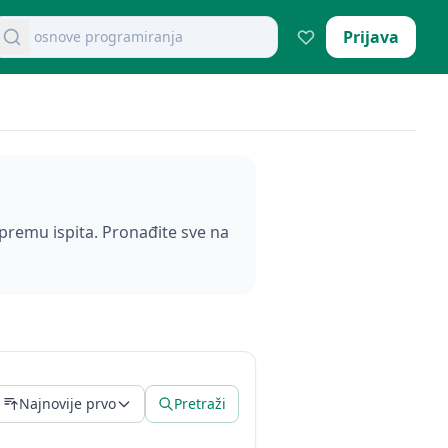
retraži dokumente
Prijava
osnove programiranja
ripremu ispita. Pronađite sve na
Najnovije prvo
Pretraži