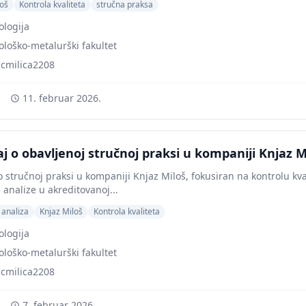
loš
Kontrola kvaliteta
stručna praksa
ologija
loško-metalurški fakultet
icmilica2208
11. februar 2026.
aj o obavljenoj stručnoj praksi u kompaniji Knjaz 
 o stručnoj praksi u kompaniji Knjaz Miloš, fokusiran na kontrolu kv
 analize u akreditovanoj...
 analiza
Knjaz Miloš
Kontrola kvaliteta
ologija
loško-metalurški fakultet
icmilica2208
7. februar 2026.