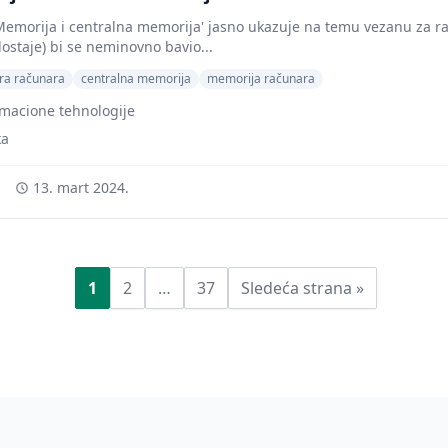
Memorija i centralna memorija' jasno ukazuje na temu vezanu za r
dostaje) bi se neminovno bavio...
ura računara
centralna memorija
memorija računara
rmacione tehnologije
ka
13. mart 2024.
Posts
pagination
1
2
…
37
Sledeća strana »