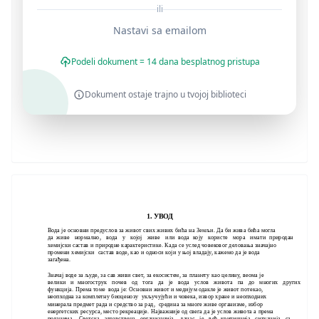
ili
Nastavi sa emailom
Podeli dokument = 14 dana besplatnog pristupa
Dokument ostaje trajno u tvojoj biblioteci
1. УВОД
Вода је основни предуслов за живот свих живих бића на Земљи. Да би жива бића могла
да живе нормално, вода у којој живе или вода коју користе мора имати природан
хемијски састав и природне карактеристике. Када се услед човековог деловања значајно
промени хемијски састав воде, као и односи који у њој владају, кажемо да је вода
загађена.
Значај воде за људе, за сав живи свет, за екосистем, за планету као целину, веома је
велики и многострук почев од тога да је вода услов живота па до многих других
функција. Према томе вода је: Основни живот и медијум одакле је живот потекао,
неопходна за комплетну биоценозу укључујући и човека, извор хране и неопходних
минерала предмет рада и средство за рад, средина за многе живе организме, избор
енергетских ресурса, место рекреације. Најважније од свега да је услов живота а према
подацима. Светска здравствена организација, данас је већ критичнија ситуација са