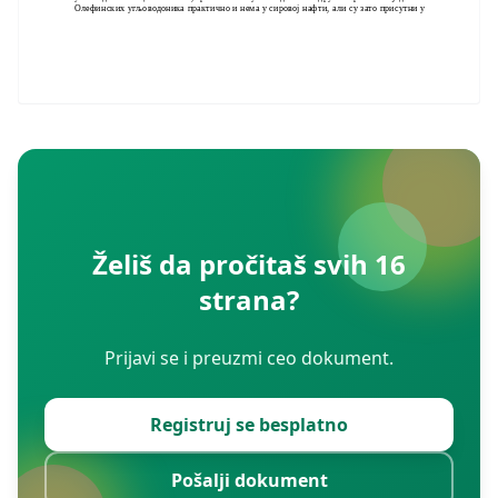
Олефинских угљоводоника практично и нема у сировој нафти, али су зато присутни у
Želiš da pročitaš svih 16
strana?
Prijavi se i preuzmi ceo dokument.
Registruj se besplatno
Pošalji dokument