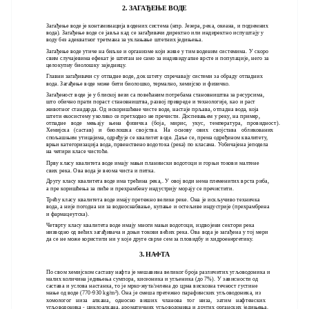
2. ЗАГАЂЕЊЕ ВОДЕ
Загађење воде је контаминација водених система (нпр. Језера, река, океана, и подземних
вода). Загађење воде се јавља кад се загађивачи директно или индиректно испуштају у
воду без адекватног третмана за уклањање штетних једињења.
Загађење воде утиче на биљке и организме који живе у тим воденим системима. У скоро
свим случајевима ефекат је штетан не само за индивидуалне врсте и популације, него за
целокупну биолошку заједницу.
Главни загађивачи су отпадне воде, док штету спречавају системи за обраду отпадних
вода. Загађење воде може бити биолошко, термално, хемијско и физичко.
Загађеност воде је у блиској вези са повећаним потребама становништва за ресурсима,
што обично прати пораст становништва, развој привреде и технологије, као и раст
животног стандарда. Од искоришћене чисте воде, настаје прљава, отпадна вода, која
штети екосистему уколико се претходно не пречисти. Доспевањем у реку, на пример,
отпадне воде мењају њена физичка (боја, мирис, укус, температура, провидност).
Хемијска (састав) и биолошка својства. На основу ових својстава обликованих
спољашњим утицајима, одређује се квалитет воде. Даље се, према одређеном квалитету,
врњи категоризација вода, првенствено водотока (река) по класама. Уобичајена јеподела
на четири класе чистоће.
Прву класу квалитета воде имају мањи планински водотоци и горњи токови малтене
свих река. Ова вода је веома чиста и питка.
Другу класу квалитета воде има трећина река,. У овој води нема племенитих врста риба,
а пре коришћења за пиће и прехрамбену индустрију морају се пречистити.
Трећу класу квалитета воде имају претежно велике реке. Она је искључиво техничка
вода, а није погодна ни за водноснабвање, купање и остељиве индустрије (прехрамбрена
и фармацеутска).
Четврту класу квалитета воде имају многи мањи водотоци, издвојени сектори река
низводно од већих загађивача и доњи токови већих река. Ова вода је загађена у тој мери
да се не може користити ни у које друге сврхе сем за пловидбу и хидроенергетику.
3. НАФТА
По свом хемијском саставу нафта је мешавина великог броја различитих угљоводоника и
малих количина једињења сумпора, кисеоника и угљеника (до 7%). У зависности од
састава и услова настанка, то је мрко-жута/зелена до црна вискозна течност густине
мање од воде (770-930 kg/m²). Она је смеша претежно парафинских угљоводоника, из
хомологог низа алкана, односно виших чланова тог низа, затим нафтенских
угљоводоника - циклоалкана, ароматичних угљоводоника и других органских једињења.