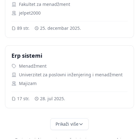
Fakultet za menadžment
jelpet2000
89 str.
25. decembar 2025.
Erp sistemi
Menadžment
Univerzitet za poslovni inženjering i menadžment
Majizam
17 str.
28. jul 2025.
Prikaži više