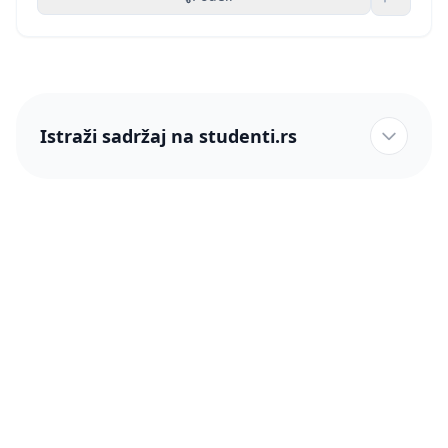
Istraži sadržaj na studenti.rs
studenti.rs naslovnica
Više od 250 hiljada studenata nam je ukazalo poverenje!
studenti.rs
Podrška
O nama
Pomoć