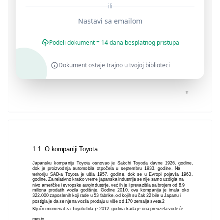
ili
Nastavi sa emailom
Podeli dokument = 14 dana besplatnog pristupa
Dokument ostaje trajno u tvojoj biblioteci
1.1. O kompaniji Toyota
Japansku kompaniju Toyota osnovao je Sakchi Toyoda davne 1926. godine,
dok je proizvodnja automobila otpočela u septembru 1933. godine. Na
teritoriju SAD-a Toyota je ušla 1957. godine, dok se u Evropi pojavila 1963.
godine. Za relativno kratko vreme japanska industrija se nije samo uzdigla na
nivo američke i evropske autoindustrije, već ih je i prevazišla sa brojem od 8.9
miliona prodatih vozila godišnje. Godine 2010. ova kompanija je imala oko
322.000 zaposlenih koji rade u 53 fabrike, od kojih su čak 22 bile u Japanu i
postigla je da se njena vozila prodaju u više od 170 zemalja sveta.2
Ključni momenat za Toyotu bila je 2012. godina kada je ona preuzela vodeće
mesto