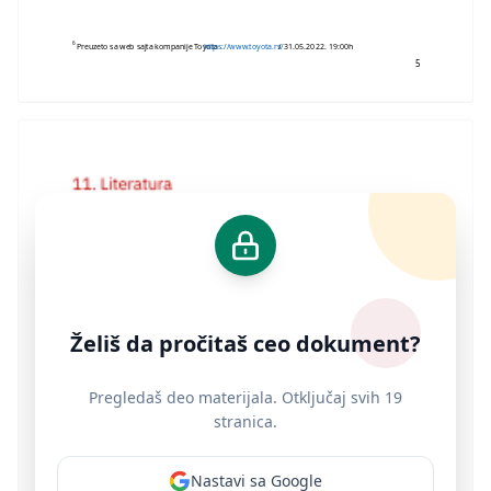
6
Preuzeto sa web sajta kompanije Toyota
https://www.toyota.rs/
/ 31.05.2022. 19:00h
5
Želiš da pročitaš ceo dokument?
Pregledaš deo materijala. Otključaj svih 19
stranica.
Nastavi sa Google