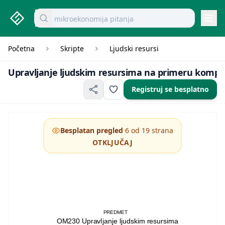
studenti.rs home page
Pretraži dokumente
mikroekonomija pitanja
Navi
Početna
Skripte
Ljudski resursi
Upravljanje ljudsk
Upravljanje ljudskim resursima na primeru kompa
Registruj se besplatno
·
Besplatan pregled
6 od 19 strana
OTKLJUČAJ
PREDMET
OM230 Upravljanje ljudskim resursima