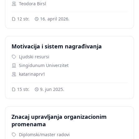
Teodora Birsl
12 str.
16. april 2026.
Motivacija i sistem nagrađivanja
Ljudski resursi
Singidunum Univerzitet
katarinaprv1
15 str.
9. jun 2025.
Znacaj upravljanja organizacionim
promenama
Diplomski/master radovi