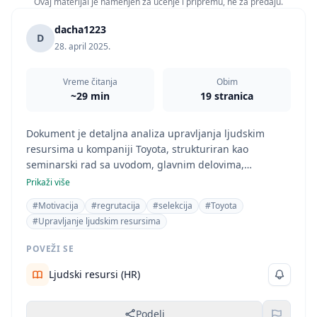
Ovaj materijal je namenjen za učenje i pripremu, ne za predaju.
dacha1223
D
28. april 2025.
Vreme čitanja
Obim
~29 min
19 stranica
Dokument je detaljna analiza upravljanja ljudskim
resursima u kompaniji Toyota, strukturiran kao
seminarski rad sa uvodom, glavnim delovima,
zaključkom i literaturom. Sadržaj se fokusira na
Prikaži više
ekonomske i upravljačke aspekte, a ne na prirodne
#Motivacija
#regrutacija
#selekcija
#Toyota
nauke, što isključuje kategoriju Fizika. Naslov i sadržaj
#Upravljanje ljudskim resursima
jasno ukazuju na oblast ekonomije i menadžmenta.
POVEŽI SE
Ljudski resursi (HR)
Podeli