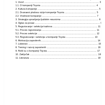
1. Uvod .................................................................................................................. 3
1.1. O kompaniji Toyota .................................................................................... 4
2. Kultura kompanije ............................................................................................. 5
2.1. Dvanaest plodova vizije kompanije Toyota ................................................ 5
2.2. Vrednosti kompanije ................................................................................... 7
3. Strategija upravljanja ljudskim resursima ......................................................... 8
4. Oglas za posao ................................................................................................... 9
5. Regrutovanje i selekcija kadrova .................................................................... 11
5.1. Proces regrutovanja ................................................................................... 11
5.2. Proces selekcije ......................................................................................... 12
5.3. Regrutovanje i selekcija u kompaniji Toyota ........................................... 13
6. Motivacija zaposlenih...................................................................................... 14
7. Liderstvo .......................................................................................................... 15
8. Trening i razvoj zaposlenih ............................................................................. 16
9. Rekli su o kompaniji Toyota ........................................................................... 17
10. Zaključak ....................................................................................................... 18
11. Literatura ....................................................................................................... 19