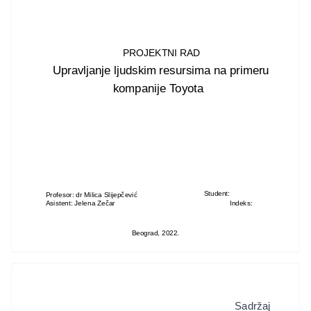
PROJEKTNI RAD
Upravljanje ljudskim resursima na primeru
kompanije Toyota
Student:
Profesor: dr Milica Slijepčević
Asistent: Jelena Zečar
Indeks:
Beograd, 2022.
Sadržaj