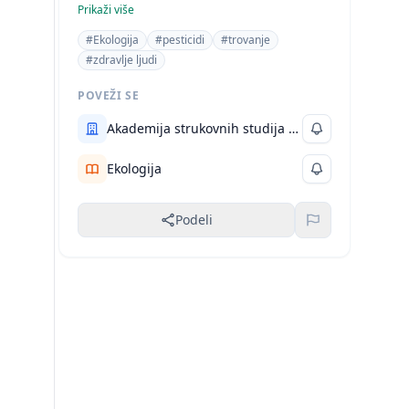
na životnu sredinu.
Prikaži više
#Ekologija
#pesticidi
#trovanje
#zdravlje ljudi
POVEŽI SE
Akademija strukovnih studija Šumadija
Ekologija
Podeli