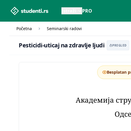
studenti.rs home page
Istraži
PRO
Početna
Seminarski radovi
Pesticidi-uticaj na zdravlj
Pesticidi-uticaj na zdravlje ljudi
PREGLED
Besplatan p
Академија стр
Одс