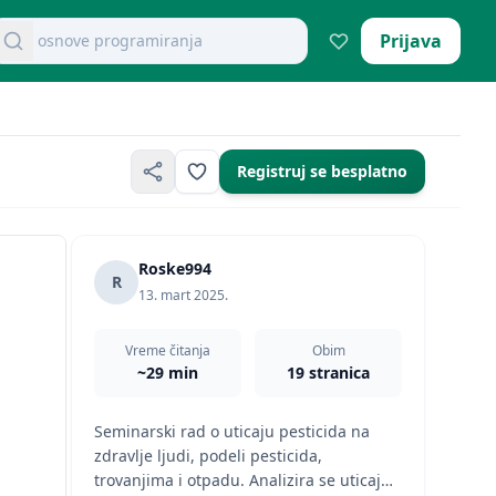
osnove programiranja
retraži dokumente
Prijava
Registruj se besplatno
Roske994
R
13. mart 2025.
Vreme čitanja
Obim
~29 min
19 stranica
Seminarski rad o uticaju pesticida na
zdravlje ljudi, podeli pesticida,
trovanjima i otpadu. Analizira se uticaj