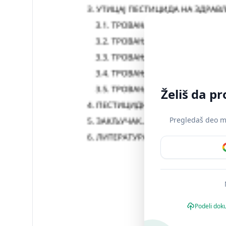
Želiš da p
Pregledaš deo mat
Podeli dok