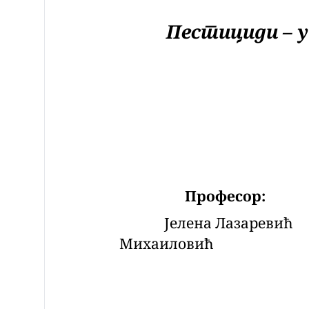
Пестициди – у
Професор
Јелена Лаза
Михаиловић