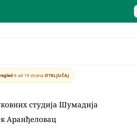
P
e ljudi
·
·
regled
6 od 19 strana
OTKLJUČAJ
уковних студија Шумадија
ек Аранђеловац