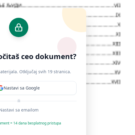
ročitaš ceo dokument?
erijala. Otključaj svih 19 stranica.
Nastavi sa Google
ili
Nastavi sa emailom
ument = 14 dana besplatnog pristupa