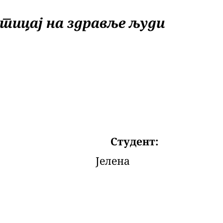
тицај на здравље људи
: Студент:
ревић Јелена