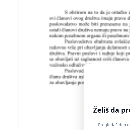
Želiš da p
Pregledaš deo ma