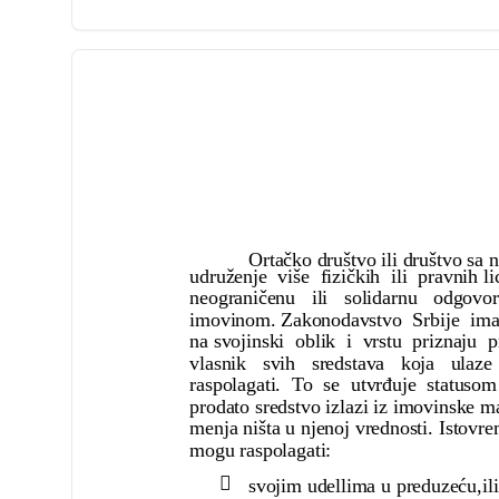
Ortačko društvo ili društvo sa
udruženje više fizičkih ili pravnih l
neograničenu ili solidarnu odgov
imovinom. Zakonodavstvo Srbije im
na svojinski oblik i vrstu priznaju 
vlasnik svih sredstava koja ula
raspolagati. To se utvrđuje statuso
prodato sredstvo izlazi iz imovinske m
menja ništa u njenoj vrednosti. Istovr
mogu raspolagati:

svojim udellima u preduzeću,ili