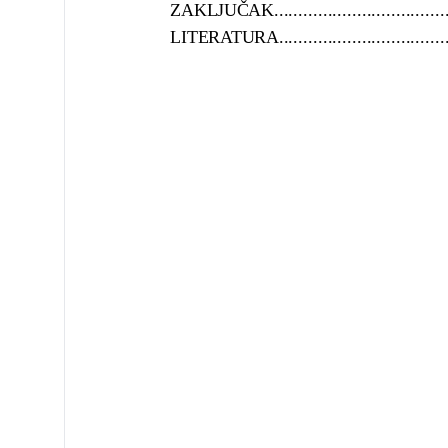
ZAKLJUČAK..........................................
LITERATURA.........................................