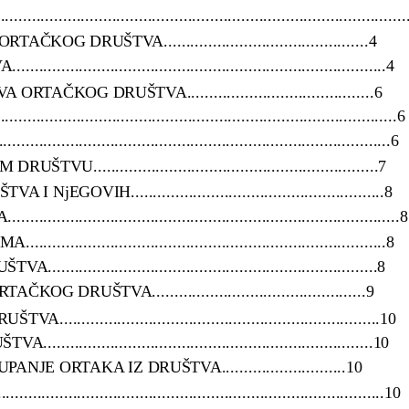
...............................................................................
 DRUŠTVA..............................................4
.....................................................................4
OG DRUŠTVA..........................................6
..............................................................................6
..........................................................................6
.............................................................7
VIH.........................................................8
.......................................................................8
.....................................................................8
................................................................8
UŠTVA................................................9
...............................................................10
................................................................10
E ORTAKA IZ DRUŠTVA............................10
.........................................................................10