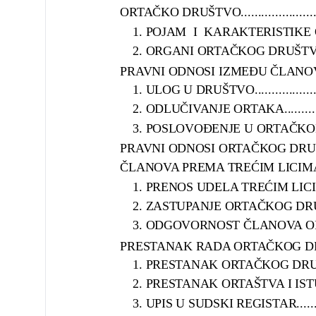
ORTAČKO DRUŠTVO..................................
1. POJAM I KARAKTERISTIKE ORTAČKOG
2. ORGANI ORTAČKOG DRUŠTVA...............
PRAVNI ODNOSI IZMEĐU ČLANOVA ORTAČK
1. ULOG U DRUŠTVO.............................
2. ODLUČIVANJE ORTAKA.......................
3. POSLOVOĐENJE U ORTAČKOM DRUŠTVU...
PRAVNI ODNOSI ORTAČKOG DRUŠTVA I NjEGO
ČLANOVA PREMA TREĆIM LICIMA.................
1. PRENOS UDELA TREĆIM LICIMA............
2. ZASTUPANJE ORTAČKOG DRUŠTVA..........
3. ODGOVORNOST ČLANOVA ORTAČKOG DR
PRESTANAK RADA ORTAČKOG DRUŠTVA.........
1. PRESTANAK ORTAČKOG DRUŠTVA..........
2. PRESTANAK ORTAŠTVA I ISTUPANJ
3. UPIS U SUDSKI REGISTAR...................