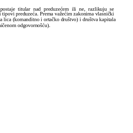
staje titular nad preduzećem ili ne, razlikuju se
ki tipovi preduzeća. Prema važećim zakonima vlasnički
a lica (komanditno i ortačko društvo) i društva kapitala
aničenom odgovornošću).