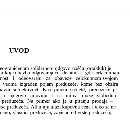
UVOD
 neograničenom solidarnom odgovornošću (ortakluk) je
ica koje obavlja odgovarajuću delatnost, gde ortaci imaju
ornost i odgovaraju za obaveze celokupnom svojom
a veoma izgrađen pojam preduzeće, kome bez obzira
pravni subjektivitet. Kao pravni subjekt, preduzeće je
ze u njegovu imovinu i sa njima može slobodno
m preduzeća. Na primer ako je u pitanju prodaja –
ase preduzeća. Ali u nju ulazi kupovna cena i tako se ne
emeno, vlasnici preduzeća, zavisno od vrste preduzeća,