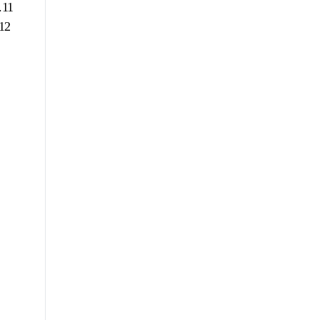
..11
.12