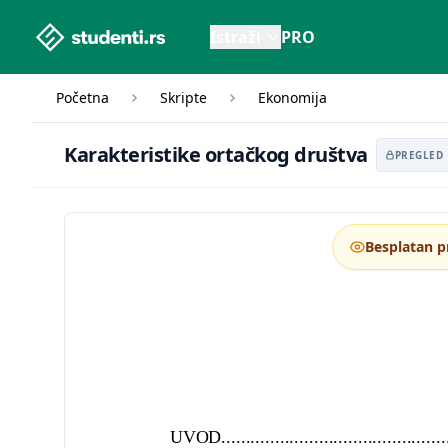
studenti.rs home page
Istraži
PRO
Početna
Skripte
Ekonomija
Karakteristike ort
Karakteristike ortačkog društva
PREGLED
Besplatan p
UVOD..................................................