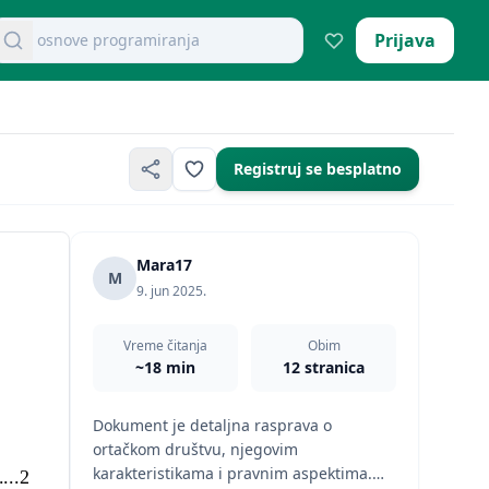
retraži dokumente
Prijava
mikroekonomija pitanja
Registruj se besplatno
Mara17
M
9. jun 2025.
Vreme čitanja
Obim
~18 min
12 stranica
Dokument je detaljna rasprava o
ortačkom društvu, njegovim
karakteristikama i pravnim aspektima.
.....2