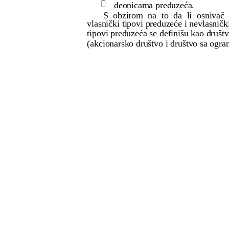

deonicama preduzeća.
S obzirom na to da li osnivač po
vlasnički tipovi preduzeće i nevlasnič
tipovi preduzeća se definišu kao društv
(akcionarsko društvo i društvo sa ogr