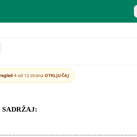
P
ačkog društva
·
·
regled
4 od 12 strana
OTKLJUČAJ
SADRŽAJ:
.......................................................................................