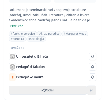
Dokument je seminarski rad zbog svoje strukture
(sadržaj, uvod, zaključak, literatura), citiranja izvora i
akademskog tona. Sadržaj jasno ukazuje na to da je
oblast studija sociologija, fokusirajući se na analizu
Prikaži više
porodice kroz sociološku prizmu i uključujući
#funkcije porodice
#kriza porodice
#Margaret Mead
relevantne sociološke teorije i autore.
#porodica
#sociologija
POVEŽI SE
Univerzitet u Bihaću
Pedagoški fakultet
Pedagoške nauke
Podeli