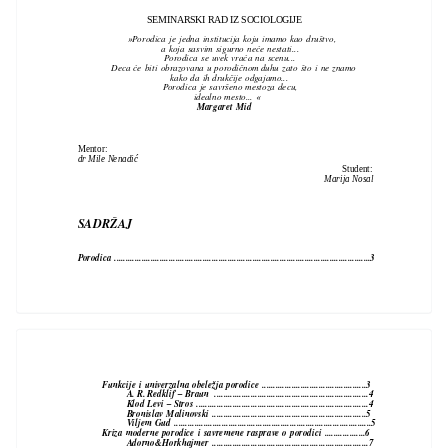
SEMINARSKI RAD IZ SOCIOLOGIJE
»Porodica je jedna institucija koju imamo kao društvo,
a koja sasvim sigurno neće nestati...
Porodica se uvek vraća na scenu...
Deca će biti obrazovana u porodičnom duhu zato što i ne znamo
kako da ih drukčije odgajamo...
Porodica je savršeno mestoza decu,
idealno mesto... «
Margaret Mid
Mentor:
dr Mile Nenadić
Student:
Marija Nosal
SADRŽAJ
Porodica .................................................................................................................3
Funkcije i univerzalna obeležja porodice ..............................................3
A. R. Redklif – Braun ....................................................................4
Klod Levi – Stros ............................................................................4
Bronislav Malinovski ....................................................................5
Viljem Gud .......................................................................................5
Kriza moderne porodice i savremene rasprave o porodici ..................6
Adorno&Horkhajmer .....................................................................7