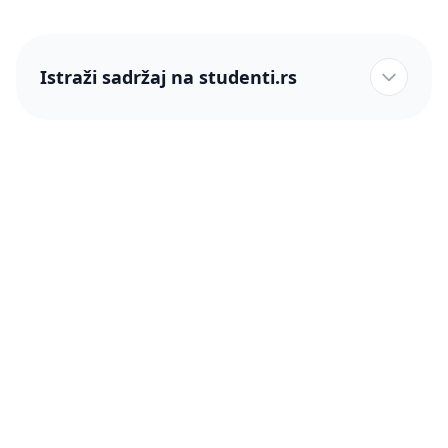
Istraži sadržaj na studenti.rs
studenti.rs naslovnica
Više od 250 hiljada studenata nam je ukazalo poverenje!
studenti.rs
Podrška
O nama
Pomoć
Blog
Kontakt
PRO članstvo (Cene)
Status