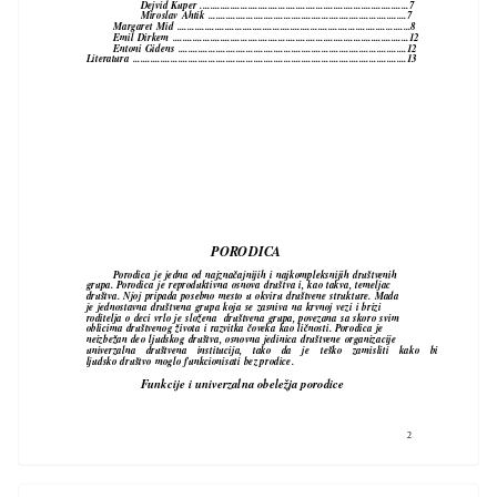
Dejvid Kuper ...................................................................................7
Miroslav Ahtik ...............................................................................7
Margaret Mid .............................................................................................8
Emil Dirkem ..............................................................................................12
Entoni Gidens ...........................................................................................12
Literatura .............................................................................................................13
PORODICA
Porodica je jedna od najznačajnijih i najkompleksnijih društvenih
grupa. Porodica je reproduktivna osnova društva i, kao takva, temeljac
društva. Njoj pripada posebno mesto u okviru društvene strukture. Mada
je jednostavna društvena grupa koja se zasniva na krvnoj vezi i brizi
roditelja o deci vrlo je složena društvena grupa, povezana sa skoro svim
oblicima društvenog života i razvitka čoveka kao ličnosti. Porodica je
neizbežan deo ljudskog društva, osnovna jedinica društvene organizacije
univerzalna društvena institucija, tako da je teško zamisliti kako bi
ljudsko društvo moglo funkcionisati bez prodice.
Funkcije i univerzalna obeležja porodice
2