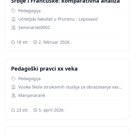
Srbije i Francuske: komparativna analiza
Pedagogija
Učiteljski fakultet u Prizrenu - Leposavić
Seminarski0002
18 str.
2. februar 2026.
Pedagoški pravci xx veka
Pedagogija
Visoka škola strukovnih studija za obrazovanje vaspitača i trenera
Marijanarank
23 str.
5. april 2026.