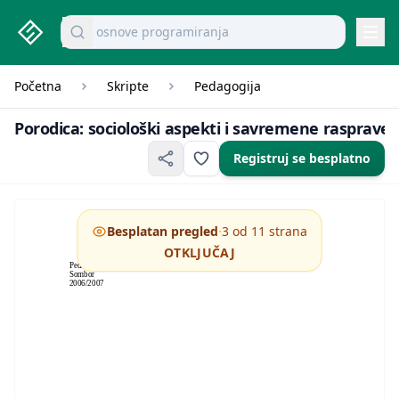
osnove programiranja
studenti.rs home page
Pretraži dokumente
Navi
Početna
Skripte
Pedagogija
Porodica: sociološki as
Porodica: sociološki aspekti i savremene rasprave
Registruj se besplatno
·
Besplatan pregled
3 od 11 strana
OTKLJUČAJ
Pedagoški fakultet
Sombor
2006/2007