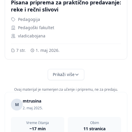
Pisana priprema za praktično predavanje:
reke i rečni slivovi
Pedagogija
Pedagoški fakultet
vladicabojana
7 str.
1. maj 2026.
Prikaži više
Ovaj materijal je namenjen za učenje i pripremu, ne za predaju.
mtrusina
M
2. maj 2025.
Vreme čitanja
Obim
~17 min
11 stranica